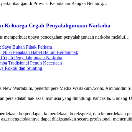
a pertambangan di Provinsi Kepulauan Bangka Belitung…
ran Keluarga Cegah Penyalahgunaan Narkoba
us memperkuat upaya pencegahan penyalahgunaan narkoba melalui…
g: Saya Bukan Pihak Perkara
i, Nilai Penataan Babel Belum Berdampak
ga Cegah Penyalahgunaan Narkoba
ba Tradisional Penuh Keceriaan
a Rokok dan Stunting
a New Wartakum, penerbit pers Media Wartakum7.com, Aminuddin Silal
n pers adalah hak asasi manusia yang dilindungi Pancasila, Undang-
merdekaan berpendapat, kemerdekaan berekspresi, dan kemerdekaan per
 agar pengelolaannya dapat dilaksanakan secara profesional, memenu