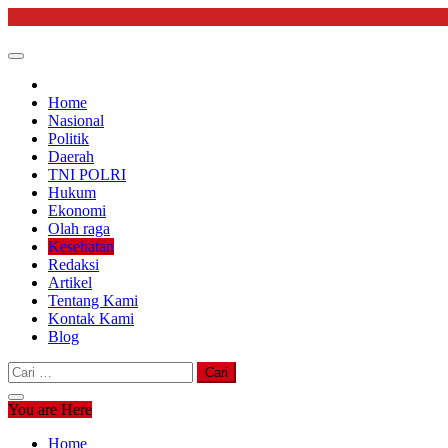
Skip
to
content
Home
Nasional
Politik
Daerah
TNI POLRI
Hukum
Ekonomi
Olah raga
Kesehatan
Redaksi
Artikel
Tentang Kami
Kontak Kami
Blog
Cari
untuk:
You are Here
Home