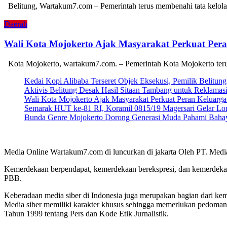
Belitung, Wartakum7.com – Pemerintah terus membenahi tata kelol
Daerah
Wali Kota Mojokerto Ajak Masyarakat Perkuat Pe
Kota Mojokerto, wartakum7.com. – Pemerintah Kota Mojokerto ter
Kedai Kopi Alibaba Terseret Objek Eksekusi, Pemilik Belitun
Aktivis Belitung Desak Hasil Sitaan Tambang untuk Reklamas
Wali Kota Mojokerto Ajak Masyarakat Perkuat Peran Keluar
Semarak HUT ke-81 RI, Koramil 0815/19 Magersari Gelar Lom
Bunda Genre Mojokerto Dorong Generasi Muda Pahami Bahay
Media Online Wartakum7.com di luncurkan di jakarta Oleh PT. Medi
Kemerdekaan berpendapat, kemerdekaan berekspresi, dan kemerdekaa
PBB.
Keberadaan media siber di Indonesia juga merupakan bagian dari ke
Media siber memiliki karakter khusus sehingga memerlukan pedoman
Tahun 1999 tentang Pers dan Kode Etik Jurnalistik.