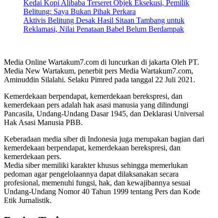
Kedai Kopi Alibaba Terseret Objek Eksekusi, Pemilik
Belitung: Saya Bukan Pihak Perkara
Aktivis Belitung Desak Hasil Sitaan Tambang untuk
Reklamasi, Nilai Penataan Babel Belum Berdampak
Media Online Wartakum7.com di luncurkan di jakarta Oleh PT.
Media New Wartakum, penerbit pers Media Wartakum7.com,
Aminuddin Silalahi. Selaku Pimred pada tanggal 22 Juli 2021.
Kemerdekaan berpendapat, kemerdekaan berekspresi, dan
kemerdekaan pers adalah hak asasi manusia yang dilindungi
Pancasila, Undang-Undang Dasar 1945, dan Deklarasi Universal
Hak Asasi Manusia PBB.
Keberadaan media siber di Indonesia juga merupakan bagian dari
kemerdekaan berpendapat, kemerdekaan berekspresi, dan
kemerdekaan pers.
Media siber memiliki karakter khusus sehingga memerlukan
pedoman agar pengelolaannya dapat dilaksanakan secara
profesional, memenuhi fungsi, hak, dan kewajibannya sesuai
Undang-Undang Nomor 40 Tahun 1999 tentang Pers dan Kode
Etik Jurnalistik.