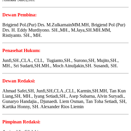
Dewan Pembina:
Brigjend Pol.(Pur) Drs. M.ZulkarnainMM.MH, Brigjend Pol (Pur)
Drs. H. Eddy Murdiyono. SH.,MH., M.Jaya,SH.MH.MM,
Ristiyanto. SH., MH.
Penasehat Hukum:
Junfi,SH.,CLA., CLI., Tugianto,SH., Surono,SH, Mujito,SH.,
MH., Sri Sudarti,SH.MH., Moch Ainuljakin,SH. Susandi, SH.
Dewan Redaksi:
Ahmad Safei,SH, Junfi,SH,CLA.,CLI., Karmin,SH.MH, Tan Kun
Liang,SH, MH., Iyang Setiadi,SH., Asep Subarna, Alvin Suryadi.,
Gunaryo Handajia., Djunaedi. Liem Osman, Tan Toha Setiadi, SH,
Kartika Honny, SH. Alexander Rios Liemin
Pimpinan Redaksi: