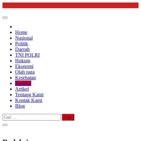
Skip
to
content
Home
Nasional
Politik
Daerah
TNI POLRI
Hukum
Ekonomi
Olah raga
Kesehatan
Redaksi
Artikel
Tentang Kami
Kontak Kami
Blog
Cari
untuk: