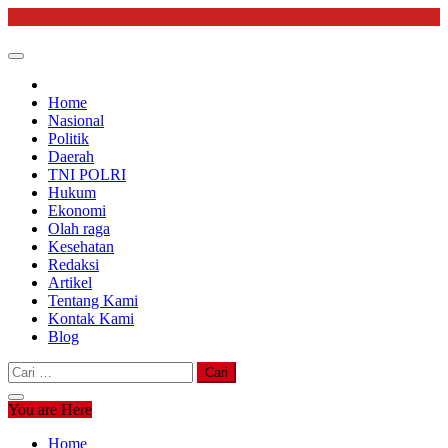
Skip
to
content
Home
Nasional
Politik
Daerah
TNI POLRI
Hukum
Ekonomi
Olah raga
Kesehatan
Redaksi
Artikel
Tentang Kami
Kontak Kami
Blog
Cari
untuk:
You are Here
Home