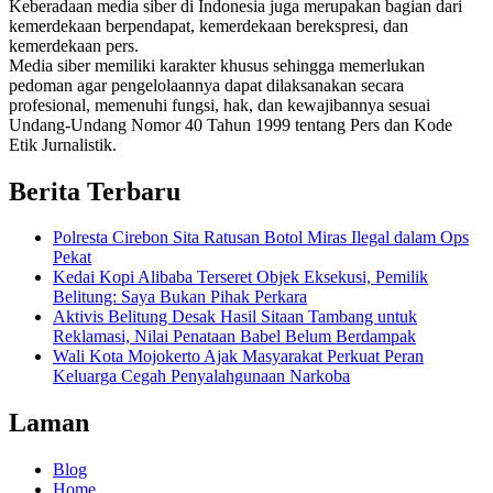
Keberadaan media siber di Indonesia juga merupakan bagian dari
kemerdekaan berpendapat, kemerdekaan berekspresi, dan
kemerdekaan pers.
Media siber memiliki karakter khusus sehingga memerlukan
pedoman agar pengelolaannya dapat dilaksanakan secara
profesional, memenuhi fungsi, hak, dan kewajibannya sesuai
Undang-Undang Nomor 40 Tahun 1999 tentang Pers dan Kode
Etik Jurnalistik.
Berita Terbaru
Polresta Cirebon Sita Ratusan Botol Miras Ilegal dalam Ops
Pekat
Kedai Kopi Alibaba Terseret Objek Eksekusi, Pemilik
Belitung: Saya Bukan Pihak Perkara
Aktivis Belitung Desak Hasil Sitaan Tambang untuk
Reklamasi, Nilai Penataan Babel Belum Berdampak
Wali Kota Mojokerto Ajak Masyarakat Perkuat Peran
Keluarga Cegah Penyalahgunaan Narkoba
Laman
Blog
Home