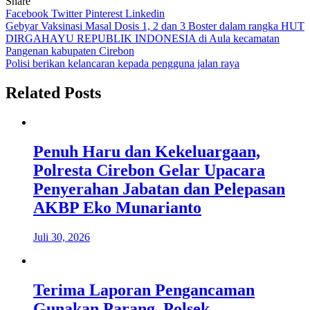
Share
Facebook
Twitter
Pinterest
Linkedin
Navigasi
Gebyar Vaksinasi Masal Dosis 1, 2 dan 3 Boster dalam rangka HUT
DIRGAHAYU REPUBLIK INDONESIA di Aula kecamatan
pos
Pangenan kabupaten Cirebon
Polisi berikan kelancaran kepada pengguna jalan raya
Related Posts
Penuh Haru dan Kekeluargaan,
Polresta Cirebon Gelar Upacara
Penyerahan Jabatan dan Pelepasan
AKBP Eko Munarianto
Juli 30, 2026
Terima Laporan Pengancaman
Gunakan Parang, Polsek