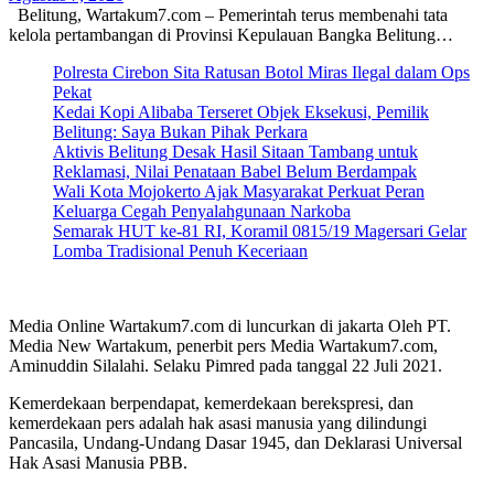
Belitung, Wartakum7.com – Pemerintah terus membenahi tata
kelola pertambangan di Provinsi Kepulauan Bangka Belitung…
Polresta Cirebon Sita Ratusan Botol Miras Ilegal dalam Ops
Pekat
Kedai Kopi Alibaba Terseret Objek Eksekusi, Pemilik
Belitung: Saya Bukan Pihak Perkara
Aktivis Belitung Desak Hasil Sitaan Tambang untuk
Reklamasi, Nilai Penataan Babel Belum Berdampak
Wali Kota Mojokerto Ajak Masyarakat Perkuat Peran
Keluarga Cegah Penyalahgunaan Narkoba
Semarak HUT ke-81 RI, Koramil 0815/19 Magersari Gelar
Lomba Tradisional Penuh Keceriaan
Media Online Wartakum7.com di luncurkan di jakarta Oleh PT.
Media New Wartakum, penerbit pers Media Wartakum7.com,
Aminuddin Silalahi. Selaku Pimred pada tanggal 22 Juli 2021.
Kemerdekaan berpendapat, kemerdekaan berekspresi, dan
kemerdekaan pers adalah hak asasi manusia yang dilindungi
Pancasila, Undang-Undang Dasar 1945, dan Deklarasi Universal
Hak Asasi Manusia PBB.