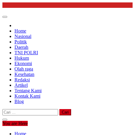
Skip
to
content
Home
Nasional
Politik
Daerah
TNI POLRI
Hukum
Ekonomi
Olah raga
Kesehatan
Redaksi
Artikel
Tentang Kami
Kontak Kami
Blog
Cari
untuk:
You are Here
Home