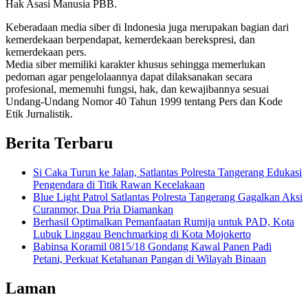
Hak Asasi Manusia PBB.
Keberadaan media siber di Indonesia juga merupakan bagian dari
kemerdekaan berpendapat, kemerdekaan berekspresi, dan
kemerdekaan pers.
Media siber memiliki karakter khusus sehingga memerlukan
pedoman agar pengelolaannya dapat dilaksanakan secara
profesional, memenuhi fungsi, hak, dan kewajibannya sesuai
Undang-Undang Nomor 40 Tahun 1999 tentang Pers dan Kode
Etik Jurnalistik.
Berita Terbaru
Si Caka Turun ke Jalan, Satlantas Polresta Tangerang Edukasi
Pengendara di Titik Rawan Kecelakaan
Blue Light Patrol Satlantas Polresta Tangerang Gagalkan Aksi
Curanmor, Dua Pria Diamankan
Berhasil Optimalkan Pemanfaatan Rumija untuk PAD, Kota
Lubuk Linggau Benchmarking di Kota Mojokerto
Babinsa Koramil 0815/18 Gondang Kawal Panen Padi
Petani, Perkuat Ketahanan Pangan di Wilayah Binaan
Laman