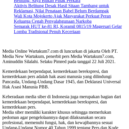
Belitung: Saya Bukan Pihak Perkara
Aktivis Belitung Desak Hasil Sitaan Tambang untuk
Reklamasi, Nilai Penataan Babel Belum Berdampak
Wali Kota Mojokerto Ajak Masyarakat Perkuat Peran
Keluarga Cegah Penyalahgunaan Narkoba
Semarak HUT ke-81 RI, Koramil 0815/19 Magersari Gelar
Lomba Tradisional Penuh Keceriaan
Media Online Wartakum7.com di luncurkan di jakarta Oleh PT.
Media New Wartakum, penerbit pers Media Wartakum7.com,
Aminuddin Silalahi. Selaku Pimred pada tanggal 22 Juli 2021.
Kemerdekaan berpendapat, kemerdekaan berekspresi, dan
kemerdekaan pers adalah hak asasi manusia yang dilindungi
Pancasila, Undang-Undang Dasar 1945, dan Deklarasi Universal
Hak Asasi Manusia PBB.
Keberadaan media siber di Indonesia juga merupakan bagian dari
kemerdekaan berpendapat, kemerdekaan berekspresi, dan
kemerdekaan pers.
Media siber memiliki karakter khusus sehingga memerlukan
pedoman agar pengelolaannya dapat dilaksanakan secara
profesional, memenuhi fungsi, hak, dan kewajibannya sesuai
Undang-Undang Nomor 40 Tahun 1999 tentang Pers dan Kode