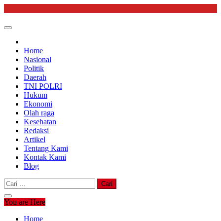
Skip
to
content
Home
Nasional
Politik
Daerah
TNI POLRI
Hukum
Ekonomi
Olah raga
Kesehatan
Redaksi
Artikel
Tentang Kami
Kontak Kami
Blog
Cari
untuk:
You are Here
Home