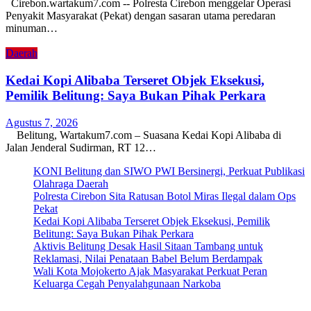
Cirebon.wartakum7.com -- Polresta Cirebon menggelar Operasi
Penyakit Masyarakat (Pekat) dengan sasaran utama peredaran
minuman…
Daerah
Kedai Kopi Alibaba Terseret Objek Eksekusi,
Pemilik Belitung: Saya Bukan Pihak Perkara
Agustus 7, 2026
Belitung, Wartakum7.com – Suasana Kedai Kopi Alibaba di
Jalan Jenderal Sudirman, RT 12…
KONI Belitung dan SIWO PWI Bersinergi, Perkuat Publikasi
Olahraga Daerah
Polresta Cirebon Sita Ratusan Botol Miras Ilegal dalam Ops
Pekat
Kedai Kopi Alibaba Terseret Objek Eksekusi, Pemilik
Belitung: Saya Bukan Pihak Perkara
Aktivis Belitung Desak Hasil Sitaan Tambang untuk
Reklamasi, Nilai Penataan Babel Belum Berdampak
Wali Kota Mojokerto Ajak Masyarakat Perkuat Peran
Keluarga Cegah Penyalahgunaan Narkoba