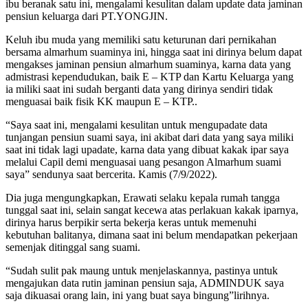
ibu beranak satu ini, mengalami kesulitan dalam update data jaminan
pensiun keluarga dari PT.YONGJIN.
Keluh ibu muda yang memiliki satu keturunan dari pernikahan
bersama almarhum suaminya ini, hingga saat ini dirinya belum dapat
mengakses jaminan pensiun almarhum suaminya, karna data yang
admistrasi kependudukan, baik E – KTP dan Kartu Keluarga yang
ia miliki saat ini sudah berganti data yang dirinya sendiri tidak
menguasai baik fisik KK maupun E – KTP..
“Saya saat ini, mengalami kesulitan untuk mengupadate data
tunjangan pensiun suami saya, ini akibat dari data yang saya miliki
saat ini tidak lagi upadate, karna data yang dibuat kakak ipar saya
melalui Capil demi menguasai uang pesangon Almarhum suami
saya” sendunya saat bercerita. Kamis (7/9/2022).
Dia juga mengungkapkan, Erawati selaku kepala rumah tangga
tunggal saat ini, selain sangat kecewa atas perlakuan kakak iparnya,
dirinya harus berpikir serta bekerja keras untuk memenuhi
kebutuhan balitanya, dimana saat ini belum mendapatkan pekerjaan
semenjak ditinggal sang suami.
“Sudah sulit pak maung untuk menjelaskannya, pastinya untuk
mengajukan data rutin jaminan pensiun saja, ADMINDUK saya
saja dikuasai orang lain, ini yang buat saya bingung”lirihnya.