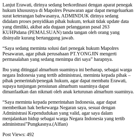
Lanjut Erawati, dirinya sedang berkordinasi dengan aparat penegak
hukum khususnya di Mapolres Pesawaran agar dapat mengeluarkan
surat keterangan bahwasanya, ADMINDUK dirinya sedang
didalam proses penyidikan pihak hukum, terkait tidak update data
yang dimiliki, akibat ada dugaan pelanggaran pasal 263
KUHPidana (PEMALSUAN) tanda tangan oleh orang yang
disinyalir kurang bertanggung jawab.
“Saya sedang meminta solusi dari penegak hukum Mapolres
Pesawaran, agar pihak perusahaan PT.YONGJIN mengerti
permasalahan yang sedang menimpa diri saya” harapnya.
Ibu yang ditinggal almarhum suaminya ini berharap, sebagai warga
negara Indonesia yang tertib administrasi, meminta kepada pihak –
pihak pemerintah/penegak hukum, agar dapat membatu Erawati,
supaya tunjungan pensiunan almarhum suaminya dapat
dimanfaatkan dan nikmati oleh anak keturunan almarhum suaminya.
“Saya meminta kepada pemerintahan Indonesia, agar dapat
memberikan hak berkewarga Negaran saya, sesuai dengan
Administrasi Kependudukan yang valid, agar saya dalam
menjalankan hidup sebagai warga Negara Indonesia yang tertib
administrasi”Pungkasnya.(Alfian)
Post Views:
492