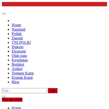
Skip
to
content
Home
Nasional
Politik
Daerah
TNI POLRI
Hukum
Ekonomi
Olah raga
Kesehatan
Redaksi
Artikel
Tentang Kami
Kontak Kami
Blog
Cari
untuk:
You are Here
Home