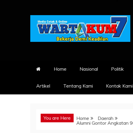
Skip
to
content
Home
Nasional
Politik
Artikel
Tentang Kami
Kontak Kami
You are Here
Home
Daerah
Alumni Gontor Angkatan 