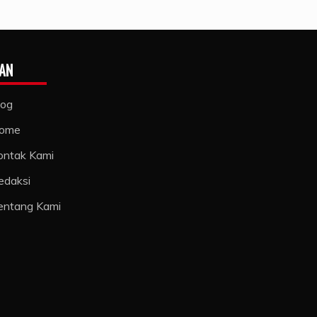
AN
log
ome
ontak Kami
edaksi
entang Kami