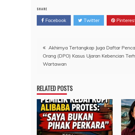
SHARE
Facebook
Twitter
Pinteres
Navigasi
Akhirnya Tertangkap Juga Daftar Penca
Orang (DPO) Kasus Ujaran Kebencian Ter
pos
Wartawan
RELATED POSTS