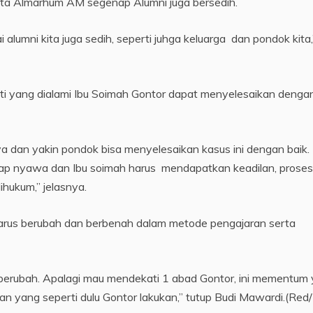
kita Almarhum AM segenap Alumni juga bersedih.
alumni kita juga sedih, seperti juhga keluarga dan pondok kita,
rti yang dialami Ibu Soimah Gontor dapat menyelesaikan denga
a dan yakin pondok bisa menyelesaikan kasus ini dengan baik.
etap nyawa dan Ibu soimah harus mendapatkan keadilan, proses
ihukum,” jelasnya.
rus berubah dan berbenah dalam metode pengajaran serta
 berubah. Apalagi mau mendekati 1 abad Gontor, ini mementum 
n yang seperti dulu Gontor lakukan,” tutup Budi Mawardi.(Red