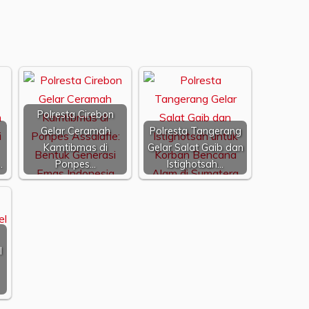
Polresta Cirebon
Gelar Ceramah
Polresta Tangerang
Kamtibmas di
Gelar Salat Gaib dan
…
Ponpes…
Istighotsah…
l