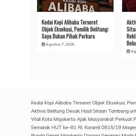
Kedai Kopi Alibaba Terseret
Akti
Objek Eksekusi, Pemilik Belitung:
Sita
Saya Bukan Pihak Perkara
Rekl
Bel
Agustus 7, 2026
Ag
Kedai Kopi Alibaba Terseret Objek Eksekusi, Pem
Aktivis Belitung Desak Hasil Sitaan Tambang u
Wali Kota Mojokerto Ajak Masyarakat Perkuat
Semarak HUT ke-81 RI, Koramil 0815/19 Magers
Bunda Genre Mojokerto Dorong Generasi Muda 