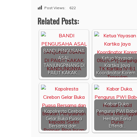
Post Views:
622
Related Posts:
BANDI PENGUSAHA
ASAL
Ketua Yayasan
TANJUNGPINANG DI
Kartika Jaya
PAILIT KAKAK…
Koordinator Korem
Kabar Duka,
Kapolresta Cirebon
Pengurus PWI Babe
Gelar Buka Puasa
Herdian Farid
Bersama dan…
Effendi…