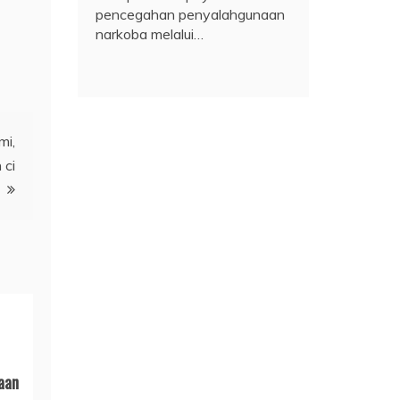
pencegahan penyalahgunaan
narkoba melalui…
mi,
 ci
aan