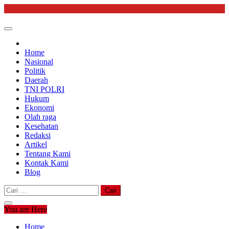
Skip
to
content
Home
Nasional
Politik
Daerah
TNI POLRI
Hukum
Ekonomi
Olah raga
Kesehatan
Redaksi
Artikel
Tentang Kami
Kontak Kami
Blog
Cari
untuk:
You are Here
Home