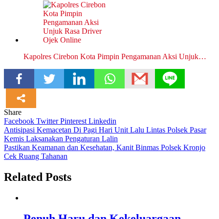
Kapolres Cirebon Kota Pimpin Pengamanan Aksi Unjuk…
Share
Facebook
Twitter
Pinterest
Linkedin
Navigasi
Antisipasi Kemacetan Di Pagi Hari Unit Lalu Lintas Polsek Pasar
Kemis Laksanakan Pengaturan Lalin
pos
Pastikan Keamanan dan Kesehatan, Kanit Binmas Polsek Kronjo
Cek Ruang Tahanan
Related Posts
Penuh Haru dan Kekeluargaan,