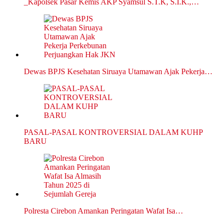
_Kapolsek Pasar Kemis AKP Syamsul S.T.K, S.I.K.,…
Dewas BPJS Kesehatan Siruaya Utamawan Ajak Pekerja…
PASAL-PASAL KONTROVERSIAL DALAM KUHP
BARU
Polresta Cirebon Amankan Peringatan Wafat Isa…