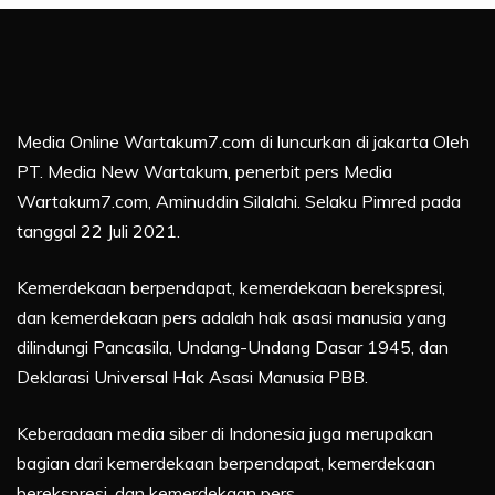
Media Online Wartakum7.com di luncurkan di jakarta Oleh
PT. Media New Wartakum, penerbit pers Media
Wartakum7.com, Aminuddin Silalahi. Selaku Pimred pada
tanggal 22 Juli 2021.
Kemerdekaan berpendapat, kemerdekaan berekspresi,
dan kemerdekaan pers adalah hak asasi manusia yang
dilindungi Pancasila, Undang-Undang Dasar 1945, dan
Deklarasi Universal Hak Asasi Manusia PBB.
Keberadaan media siber di Indonesia juga merupakan
bagian dari kemerdekaan berpendapat, kemerdekaan
berekspresi, dan kemerdekaan pers.