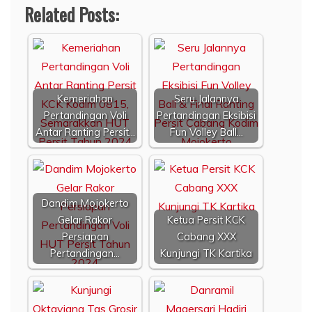
Related Posts:
Kemeriahan
Seru Jalannya
Pertandingan Voli
Pertandingan Eksibisi
Antar Ranting Persit…
Fun Volley Ball…
Dandim Mojokerto
Gelar Rakor
Ketua Persit KCK
Persiapan
Cabang XXX
Pertandingan…
Kunjungi TK Kartika