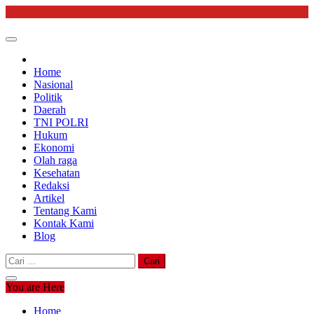
Skip
to
content
Home
Nasional
Politik
Daerah
TNI POLRI
Hukum
Ekonomi
Olah raga
Kesehatan
Redaksi
Artikel
Tentang Kami
Kontak Kami
Blog
Cari
untuk:
You are Here
Home