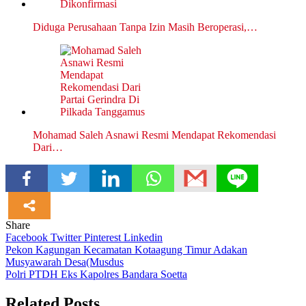
Diduga Perusahaan Tanpa Izin Masih Beroperasi,…
Mohamad Saleh Asnawi Resmi Mendapat Rekomendasi
Dari…
Share
Facebook
Twitter
Pinterest
Linkedin
Navigasi
Pekon Kagungan Kecamatan Kotaagung Timur Adakan
Musyawarah Desa(Musdus
pos
Polri PTDH Eks Kapolres Bandara Soetta
Related Posts