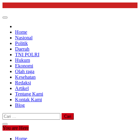
Skip
to
content
Home
Nasional
Politik
Daerah
TNI POLRI
Hukum
Ekonomi
Olah raga
Kesehatan
Redaksi
Artikel
Tentang Kami
Kontak Kami
Blog
Cari
untuk:
You are Here
Home