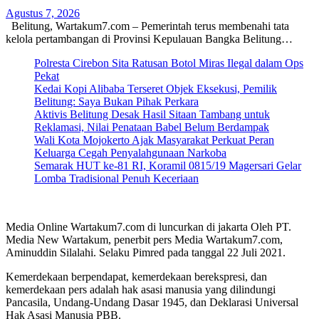
Agustus 7, 2026
Belitung, Wartakum7.com – Pemerintah terus membenahi tata
kelola pertambangan di Provinsi Kepulauan Bangka Belitung…
Polresta Cirebon Sita Ratusan Botol Miras Ilegal dalam Ops
Pekat
Kedai Kopi Alibaba Terseret Objek Eksekusi, Pemilik
Belitung: Saya Bukan Pihak Perkara
Aktivis Belitung Desak Hasil Sitaan Tambang untuk
Reklamasi, Nilai Penataan Babel Belum Berdampak
Wali Kota Mojokerto Ajak Masyarakat Perkuat Peran
Keluarga Cegah Penyalahgunaan Narkoba
Semarak HUT ke-81 RI, Koramil 0815/19 Magersari Gelar
Lomba Tradisional Penuh Keceriaan
Media Online Wartakum7.com di luncurkan di jakarta Oleh PT.
Media New Wartakum, penerbit pers Media Wartakum7.com,
Aminuddin Silalahi. Selaku Pimred pada tanggal 22 Juli 2021.
Kemerdekaan berpendapat, kemerdekaan berekspresi, dan
kemerdekaan pers adalah hak asasi manusia yang dilindungi
Pancasila, Undang-Undang Dasar 1945, dan Deklarasi Universal
Hak Asasi Manusia PBB.