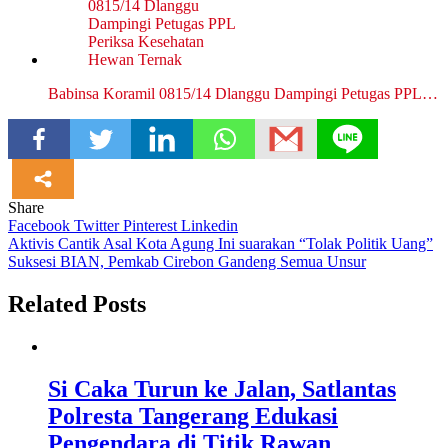
Babinsa Koramil 0815/14 Dlanggu Dampingi Petugas PPL…
Share
Facebook
Twitter
Pinterest
Linkedin
Navigasi
Aktivis Cantik Asal Kota Agung Ini suarakan “Tolak Politik Uang”
Suksesi BIAN, Pemkab Cirebon Gandeng Semua Unsur
pos
Related Posts
Si Caka Turun ke Jalan, Satlantas
Polresta Tangerang Edukasi
Pengendara di Titik Rawan