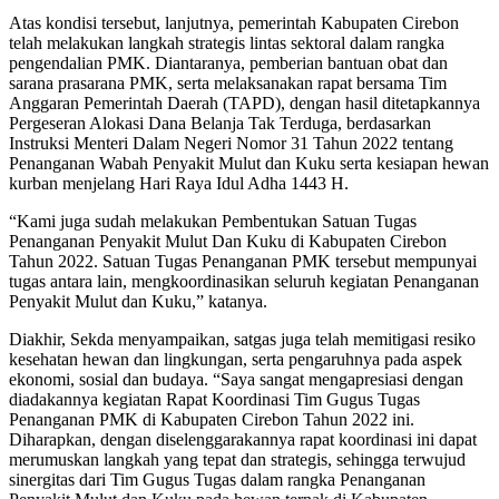
Atas kondisi tersebut, lanjutnya, pemerintah Kabupaten Cirebon
telah melakukan langkah strategis lintas sektoral dalam rangka
pengendalian PMK. Diantaranya, pemberian bantuan obat dan
sarana prasarana PMK, serta melaksanakan rapat bersama Tim
Anggaran Pemerintah Daerah (TAPD), dengan hasil ditetapkannya
Pergeseran Alokasi Dana Belanja Tak Terduga, berdasarkan
Instruksi Menteri Dalam Negeri Nomor 31 Tahun 2022 tentang
Penanganan Wabah Penyakit Mulut dan Kuku serta kesiapan hewan
kurban menjelang Hari Raya Idul Adha 1443 H.
“Kami juga sudah melakukan Pembentukan Satuan Tugas
Penanganan Penyakit Mulut Dan Kuku di Kabupaten Cirebon
Tahun 2022. Satuan Tugas Penanganan PMK tersebut mempunyai
tugas antara lain, mengkoordinasikan seluruh kegiatan Penanganan
Penyakit Mulut dan Kuku,” katanya.
Diakhir, Sekda menyampaikan, satgas juga telah memitigasi resiko
kesehatan hewan dan lingkungan, serta pengaruhnya pada aspek
ekonomi, sosial dan budaya. “Saya sangat mengapresiasi dengan
diadakannya kegiatan Rapat Koordinasi Tim Gugus Tugas
Penanganan PMK di Kabupaten Cirebon Tahun 2022 ini.
Diharapkan, dengan diselenggarakannya rapat koordinasi ini dapat
merumuskan langkah yang tepat dan strategis, sehingga terwujud
sinergitas dari Tim Gugus Tugas dalam rangka Penanganan