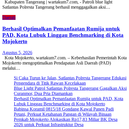
Kabupaten Tangerang | wartakum7.com, - Patroli blue light
Satlantas Polresta Tangerang berhasil menggagalkan aksi…
Daerah
Berhasil Optimalkan Pemanfaatan Rumija untuk
PAD, Kota Lubuk Linggau Benchmarking di Kota
Mojokerto
Agustus 5, 2026
Kota Mojokerto, wartakum7.com. – Keberhasilan Pemerintah Kota
Mojokerto mengoptimalkan Pendapatan Asli Daerah (PAD)
melalui…
Si Caka Turun ke Jalan, Satlantas Polresta Tangerang Edukasi
Pengendara di Titik Rawan Kecelakaan
Blue Light Patrol Satlantas Polresta Tangerang Gagalkan Aksi
Curanmor, Dua Pria Diamankan
Berhasil Optimalkan Pemanfaatan Rumija untuk PAD, Kota
Lubuk Linggau Benchmarking di Kota Mojokerto
Babinsa Koramil 0815/18 Gondang Kawal Panen Padi
Petani, Perkuat Ketahanan Pangan di Wilayah Binaan
Pemkab Mojokerto Alokasikan Rp17,83 Miliar BK Desa
2026 untuk Perkuat Infrastruktur Desa