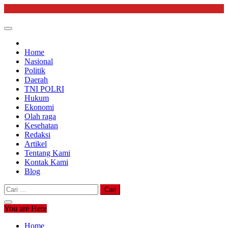
Skip
to
content
Home
Nasional
Politik
Daerah
TNI POLRI
Hukum
Ekonomi
Olah raga
Kesehatan
Redaksi
Artikel
Tentang Kami
Kontak Kami
Blog
Cari
untuk:
You are Here
Home