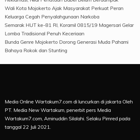
Wali Kota Mojokerto Ajak Masyarakat Perkuat Peran
Keluarga Cegah Penyalahgunaan Narkoba
Semarak HUT ke-81 RI, Koramil 0815/19 Magersari Gelar
Lomba Tradisional Penuh Keceriaan
Bunda Genre Mojokerto Dorong Generasi Muda Pahami
Bahaya Rokok dan Stunting
Media Online Wartakum7.com di luncurkan di jakarta Oleh
PT. Media New Wartakum, penerbit pers Media
Wartakum7.com, Aminuddin Silalahi. Selaku Pimred pada
tanggal 22 Juli 2021.