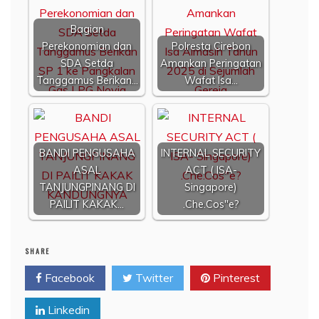
Bagian
Perekonomian dan
Polresta Cirebon
SDA Setda
Amankan Peringatan
Tanggamus Berikan…
Wafat Isa…
BANDI PENGUSAHA
INTERNAL SECURITY
ASAL
ACT ( ISA-
TANJUNGPINANG DI
Singapore)
PAILIT KAKAK…
.Che.Cos"e?
SHARE
Facebook
Twitter
Pinterest
Linkedin