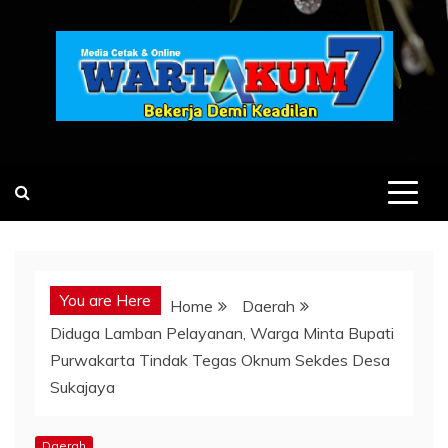
Skip
to
content
You are Here
Home
Daerah
Diduga Lamban Pelayanan, Warga Minta Bupati
Purwakarta Tindak Tegas Oknum Sekdes Desa
Sukajaya
Daerah