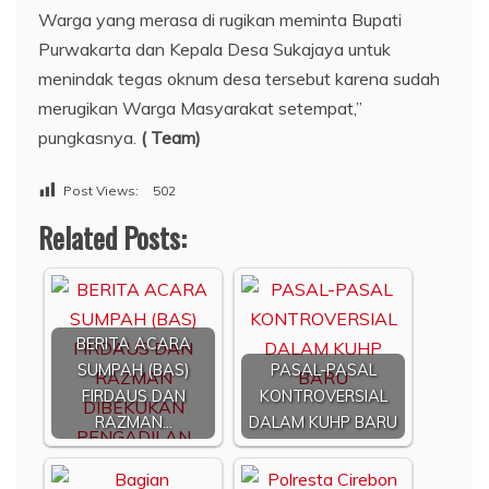
Warga yang merasa di rugikan meminta Bupati
Purwakarta dan Kepala Desa Sukajaya untuk
menindak tegas oknum desa tersebut karena sudah
merugikan Warga Masyarakat setempat,”
pungkasnya.
( Team)
Post Views:
502
Related Posts:
BERITA ACARA
SUMPAH (BAS)
PASAL-PASAL
FIRDAUS DAN
KONTROVERSIAL
RAZMAN…
DALAM KUHP BARU