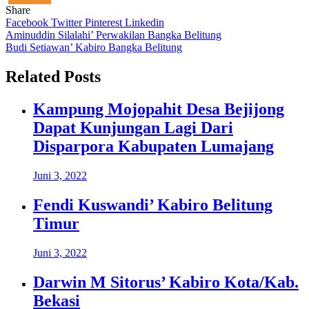
Share
Facebook
Twitter
Pinterest
Linkedin
Navigasi
Aminuddin Silalahi’ Perwakilan Bangka Belitung
Budi Setiawan’ Kabiro Bangka Belitung
pos
Related Posts
Kampung Mojopahit Desa Bejijong
Dapat Kunjungan Lagi Dari
Disparpora Kabupaten Lumajang
Juni 3, 2022
Fendi Kuswandi’ Kabiro Belitung
Timur
Juni 3, 2022
Darwin M Sitorus’ Kabiro Kota/Kab.
Bekasi