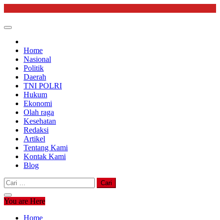
Skip
to
content
Home
Nasional
Politik
Daerah
TNI POLRI
Hukum
Ekonomi
Olah raga
Kesehatan
Redaksi
Artikel
Tentang Kami
Kontak Kami
Blog
Cari
untuk:
You are Here
Home