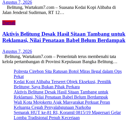
Agustus 7, 2026
Belitung, Wartakum7.com – Suasana Kedai Kopi Alibaba di
Jalan Jenderal Sudirman, RT 12…
Daerah
Aktivis Belitung Desak Hasil Sitaan Tambang untuk
Reklamasi, Nilai Penataan Babel Belum Berdampak
Agustus 7, 2026
Belitung, Wartakum7.com – Pemerintah terus membenahi tata
kelola pertambangan di Provinsi Kepulauan Bangka Belitung…
Polresta Cirebon Sita Ratusan Botol Miras Ilegal dalam Ops
Pekat
Kedai Kopi Alibaba Terseret Objek Eksekusi, Pemilik
Belitung: Saya Bukan Pihak Perkara
Aktivis Belitung Desak Hasil Sitaan Tambang untuk
Reklamasi, Nilai Penataan Babel Belum Berdampak
Wali Kota Mojokerto Ajak Masyarakat Perkuat Peran
Keluarga Cegah Penyalahgunaan Narkoba
Semarak HUT ke-81 RI, Koramil 0815/19 Magersari Gelar
Lomba Tradisional Penuh Keceriaan