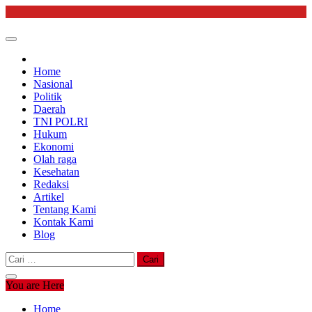
Skip
to
content
Home
Nasional
Politik
Daerah
TNI POLRI
Hukum
Ekonomi
Olah raga
Kesehatan
Redaksi
Artikel
Tentang Kami
Kontak Kami
Blog
Cari
untuk:
You are Here
Home