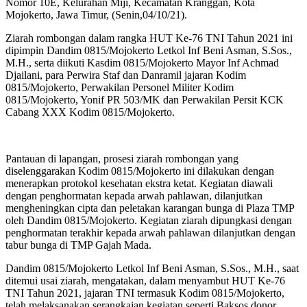
Nomor 10E, Kelurahan Miji, Kecamatan Kranggan, Kota
Mojokerto, Jawa Timur, (Senin,04/10/21).
Ziarah rombongan dalam rangka HUT Ke-76 TNI Tahun 2021 ini
dipimpin Dandim 0815/Mojokerto Letkol Inf Beni Asman, S.Sos.,
M.H., serta diikuti Kasdim 0815/Mojokerto Mayor Inf Achmad
Djailani, para Perwira Staf dan Danramil jajaran Kodim
0815/Mojokerto, Perwakilan Personel Militer Kodim
0815/Mojokerto, Yonif PR 503/MK dan Perwakilan Persit KCK
Cabang XXX Kodim 0815/Mojokerto.
Pantauan di lapangan, prosesi ziarah rombongan yang
diselenggarakan Kodim 0815/Mojokerto ini dilakukan dengan
menerapkan protokol kesehatan ekstra ketat. Kegiatan diawali
dengan penghormatan kepada arwah pahlawan, dilanjutkan
mengheningkan cipta dan peletakan karangan bunga di Plaza TMP
oleh Dandim 0815/Mojokerto. Kegiatan ziarah dipungkasi dengan
penghormatan terakhir kepada arwah pahlawan dilanjutkan dengan
tabur bunga di TMP Gajah Mada.
Dandim 0815/Mojokerto Letkol Inf Beni Asman, S.Sos., M.H., saat
ditemui usai ziarah, mengatakan, dalam menyambut HUT Ke-76
TNI Tahun 2021, jajaran TNI termasuk Kodim 0815/Mojokerto,
telah melaksanakan serangkaian kegiatan seperti Baksos donor