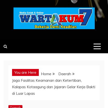
Skip
to
content
You are Here
Home
Daerah
Jaga Fasilitas Keamanan dan Ketertiban,
Kalapas Kotaagung dan Jajaran Gelar Kerja Bakti
di Luar Lapas
Daerah