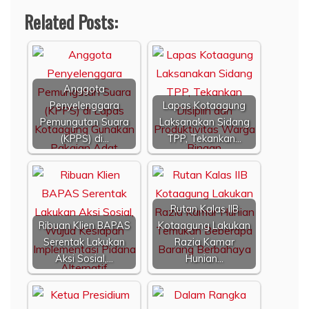
Related Posts:
Anggota
Penyelenggara
Lapas Kotaagung
Pemungutan Suara
Laksanakan Sidang
(KPPS) di…
TPP, Tekankan…
Rutan Kalas IIB
Ribuan Klien BAPAS
Kotaagung Lakukan
Serentak Lakukan
Razia Kamar
Aksi Sosial,…
Hunian…