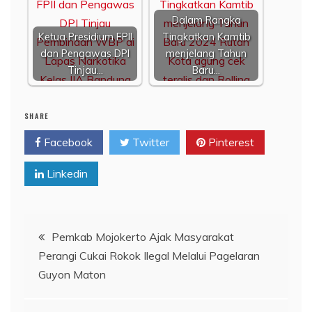
Dalam Rangka
Ketua Presidium FPII
Tingkatkan Kamtib
dan Pengawas DPI
menjelang Tahun
Tinjau…
Baru…
SHARE
Facebook
Twitter
Pinterest
Linkedin
Navigasi
Pemkab Mojokerto Ajak Masyarakat
Perangi Cukai Rokok Ilegal Melalui Pagelaran
pos
Guyon Maton