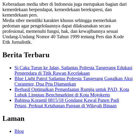
Keberadaan media siber di Indonesia juga merupakan bagian dari
kemerdekaan berpendapat, kemerdekaan berekspresi, dan
kemerdekaan pers.
Media siber memiliki karakter khusus sehingga memerlukan
pedoman agar pengelolaannya dapat dilaksanakan secara
profesional, memenuhi fungsi, hak, dan kewajibannya sesuai
Undang-Undang Nomor 40 Tahun 1999 tentang Pers dan Kode
Etik Jurnalistik.
Berita Terbaru
Si Caka Turun ke Jalan, Satlantas Polresta Tangerang Edukasi
Pengendara di Titik Rawan Kecelakaan
Blue Light Patrol Satlantas Polresta Tangerang Gagalkan Aksi
Curanmor, Dua Pria Diamankan
Berhasil Optimalkan Pemanfaatan Rumija untuk PAD, Kota
Lubuk Linggau Benchmarking di Kota Mojokerto
Babinsa Koramil 0815/18 Gondang Kawal Panen Padi
Petani, Perkuat Ketahanan Pangan di Wilayah Binaan
Laman
Blog