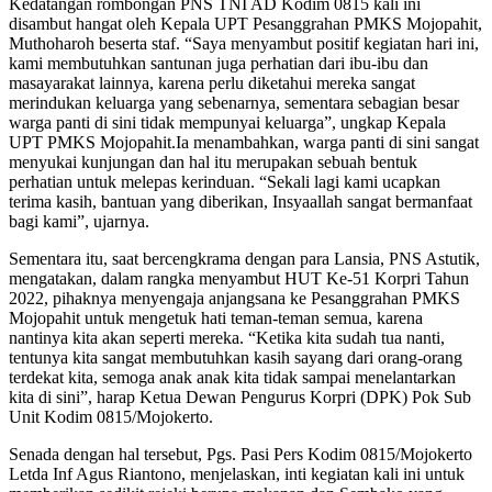
Kedatangan rombongan PNS TNI AD Kodim 0815 kali ini
disambut hangat oleh Kepala UPT Pesanggrahan PMKS Mojopahit,
Muthoharoh beserta staf. “Saya menyambut positif kegiatan hari ini,
kami membutuhkan santunan juga perhatian dari ibu-ibu dan
masayarakat lainnya, karena perlu diketahui mereka sangat
merindukan keluarga yang sebenarnya, sementara sebagian besar
warga panti di sini tidak mempunyai keluarga”, ungkap Kepala
UPT PMKS Mojopahit.
Ia menambahkan, warga panti di sini sangat
menyukai kunjungan dan hal itu merupakan sebuah bentuk
perhatian untuk melepas kerinduan. “Sekali lagi kami ucapkan
terima kasih, bantuan yang diberikan, Insyaallah sangat bermanfaat
bagi kami”, ujarnya.
Sementara itu, saat bercengkrama dengan para Lansia, PNS Astutik,
mengatakan, dalam rangka menyambut HUT Ke-51 Korpri Tahun
2022, pihaknya menyengaja anjangsana ke Pesanggrahan PMKS
Mojopahit untuk mengetuk hati teman-teman semua, karena
nantinya kita akan seperti mereka. “Ketika kita sudah tua nanti,
tentunya kita sangat membutuhkan kasih sayang dari orang-orang
terdekat kita, semoga anak anak kita tidak sampai menelantarkan
kita di sini”, harap Ketua Dewan Pengurus Korpri (DPK) Pok Sub
Unit Kodim 0815/Mojokerto.
Senada dengan hal tersebut, Pgs. Pasi Pers Kodim 0815/Mojokerto
Letda Inf Agus Riantono, menjelaskan, inti kegiatan kali ini untuk