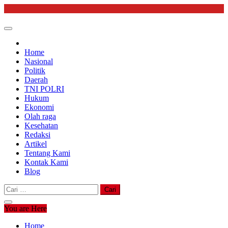
Skip
to
content
Home
Nasional
Politik
Daerah
TNI POLRI
Hukum
Ekonomi
Olah raga
Kesehatan
Redaksi
Artikel
Tentang Kami
Kontak Kami
Blog
Cari
untuk:
You are Here
Home