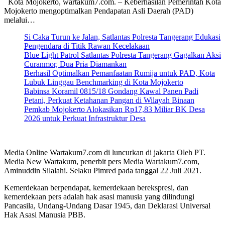
Kota Mojokerto, wartakum7.com. – Keberhasilan Pemerintah Kota
Mojokerto mengoptimalkan Pendapatan Asli Daerah (PAD)
melalui…
Si Caka Turun ke Jalan, Satlantas Polresta Tangerang Edukasi
Pengendara di Titik Rawan Kecelakaan
Blue Light Patrol Satlantas Polresta Tangerang Gagalkan Aksi
Curanmor, Dua Pria Diamankan
Berhasil Optimalkan Pemanfaatan Rumija untuk PAD, Kota
Lubuk Linggau Benchmarking di Kota Mojokerto
Babinsa Koramil 0815/18 Gondang Kawal Panen Padi
Petani, Perkuat Ketahanan Pangan di Wilayah Binaan
Pemkab Mojokerto Alokasikan Rp17,83 Miliar BK Desa
2026 untuk Perkuat Infrastruktur Desa
Media Online Wartakum7.com di luncurkan di jakarta Oleh PT.
Media New Wartakum, penerbit pers Media Wartakum7.com,
Aminuddin Silalahi. Selaku Pimred pada tanggal 22 Juli 2021.
Kemerdekaan berpendapat, kemerdekaan berekspresi, dan
kemerdekaan pers adalah hak asasi manusia yang dilindungi
Pancasila, Undang-Undang Dasar 1945, dan Deklarasi Universal
Hak Asasi Manusia PBB.