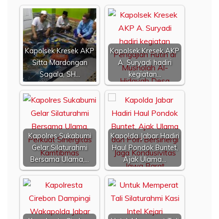
Kapolsek Kresek AKP
Kapolsek Kresek AKP
Sitta Mardongan
A. Suryadi hadiri
Sagala, SH…
kegiatan…
Kapolres Sukabumi
Kapolda Jabar Hadiri
Gelar Silaturahmi
Haul Pondok Buntet,
Bersama Ulama,…
Ajak Ulama…