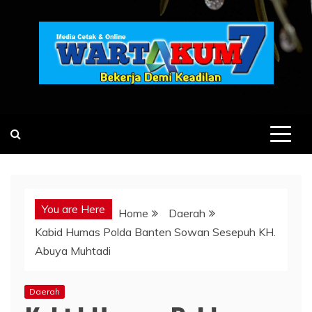
Skip
to
content
You are Here
Home
Daerah
Kabid Humas Polda Banten Sowan Sesepuh KH.
Abuya Muhtadi
Daerah