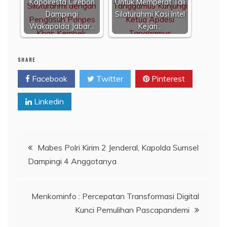
Kapolresta Cirebon
Untuk Memperat Tali
Dampingi
Silaturahmi Kasi Intel
Wakapolda Jabar…
Kejari…
SHARE
Facebook
Twitter
Pinterest
Linkedin
Navigasi
Mabes Polri Kirim 2 Jenderal, Kapolda Sumsel
Dampingi 4 Anggotanya
pos
Menkominfo : Percepatan Transformasi Digital
Kunci Pemulihan Pascapandemi