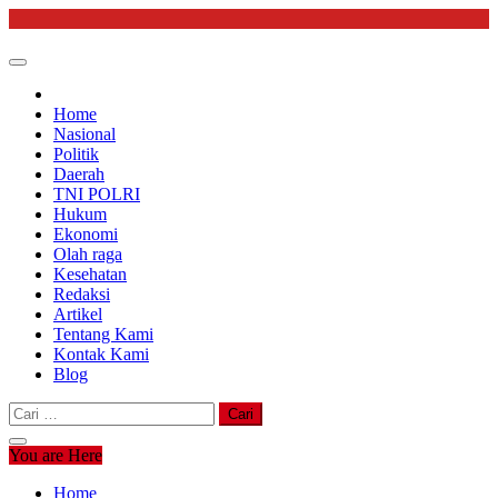
Skip
to
content
Home
Nasional
Politik
Daerah
TNI POLRI
Hukum
Ekonomi
Olah raga
Kesehatan
Redaksi
Artikel
Tentang Kami
Kontak Kami
Blog
Cari
untuk:
You are Here
Home