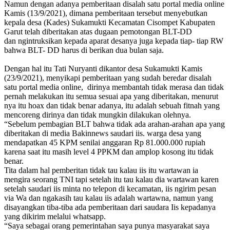
Namun dengan adanya pemberitaan disalah satu portal media online
Kamis (13/9/2021), dimana pemberitaan tersebut menyebutkan
kepala desa (Kades) Sukamukti Kecamatan Cisompet Kabupaten
Garut telah diberitakan atas dugaan pemotongan BLT-DD
dan ngintruksikan kepada aparat desanya juga kepada tiap- tiap RW
bahwa BLT- DD harus di berikan dua bulan saja.
Dengan hal itu Tati Nuryanti dikantor desa Sukamukti Kamis
(23/9/2021), menyikapi pemberitaan yang sudah beredar disalah
satu portal media online, dirinya membantah tidak merasa dan tidak
pernah melakukan itu semua sesuai apa yang diberitakan, menurut
nya itu hoax dan tidak benar adanya, itu adalah sebuah fitnah yang
mencoreng dirinya dan tidak mungkin dilakukan olehnya.
“Sebelum pembagian BLT bahwa tidak ada arahan-arahan apa yang
diberitakan di media Bakinnews saudari iis. warga desa yang
mendapatkan 45 KPM senilai anggaran Rp 81.000.000 rupiah
karena saat itu masih level 4 PPKM dan amplop kosong itu tidak
benar.
Tita dalam hal pemberitan tidak tau kalau iis itu wartawan ia
mengira seorang TNI tapi setelah itu tau kalau dia wartawan karen
setelah saudari iis minta no telepon di kecamatan, iis ngirim pesan
via Wa dan ngakasih tau kalau iis adalah wartawna, namun yang
disayangkan tiba-tiba ada pemberitaan dari saudara Iis kepadanya
yang dikirim melalui whatsapp.
“Saya sebagai orang pemerintahan saya punya masyarakat saya