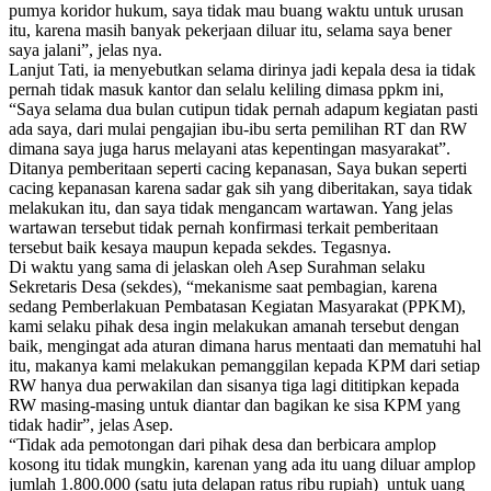
pumya koridor hukum, saya tidak mau buang waktu untuk urusan
itu, karena masih banyak pekerjaan diluar itu, selama saya bener
saya jalani”, jelas nya.
Lanjut Tati, ia menyebutkan selama dirinya jadi kepala desa ia tidak
pernah tidak masuk kantor dan selalu keliling dimasa ppkm ini,
“Saya selama dua bulan cutipun tidak pernah adapum kegiatan pasti
ada saya, dari mulai pengajian ibu-ibu serta pemilihan RT dan RW
dimana saya juga harus melayani atas kepentingan masyarakat”.
Ditanya pemberitaan seperti cacing kepanasan, Saya bukan seperti
cacing kepanasan karena sadar gak sih yang diberitakan, saya tidak
melakukan itu, dan saya tidak mengancam wartawan. Yang jelas
wartawan tersebut tidak pernah konfirmasi terkait pemberitaan
tersebut baik kesaya maupun kepada sekdes. Tegasnya.
Di waktu yang sama di jelaskan oleh Asep Surahman selaku
Sekretaris Desa (sekdes), “mekanisme saat pembagian, karena
sedang Pemberlakuan Pembatasan Kegiatan Masyarakat (PPKM),
kami selaku pihak desa ingin melakukan amanah tersebut dengan
baik, mengingat ada aturan dimana harus mentaati dan mematuhi hal
itu, makanya kami melakukan pemanggilan kepada KPM dari setiap
RW hanya dua perwakilan dan sisanya tiga lagi dititipkan kepada
RW masing-masing untuk diantar dan bagikan ke sisa KPM yang
tidak hadir”, jelas Asep.
“Tidak ada pemotongan dari pihak desa dan berbicara amplop
kosong itu tidak mungkin, karenan yang ada itu uang diluar amplop
jumlah 1.800.000 (satu juta delapan ratus ribu rupiah) untuk uang