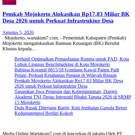
Daerah
Pemkab Mojokerto Alokasikan Rp17,83 Miliar BK
Desa 2026 untuk Perkuat Infrastruktur Desa
Agustus 5, 2026
Mojokerto, wartakum7.com. - Pemerintah Kabupaten (Pemkab)
Mojokerto mengalokasikan Bantuan Keuangan (BK) Bersifat
Khusus kepada…
Berhasil Optimalkan Pemanfaatan Rumija untuk PAD, Kota
Lubuk Linggau Benchmarking di Kota Mojokerto
Babinsa Koramil 0815/18 Gondang Kawal Panen Padi
Petani, Perkuat Ketahanan Pangan di Wilayah Binaan
Pemkab Mojokerto Alokasikan Rp17,83 Miliar BK Desa
2026 untuk Perkuat Infrastruktur Desa
Tanamkan Jiwa Petarung dan Kepemimpinan, Danjen
Akademi TNI Tinjau Integratif Bhakti Taruna 2026 di SRMP
15 Mojokerto
Dulu Rusak Diterjang Banjir, Kini Jembatan Garuda Beton
Kedunggempol Berdiri Kokoh
Media Online Wartakum7.com di luncurkan di jakarta Oleh PT.