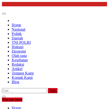
Skip
to
content
Home
Nasional
Politik
Daerah
TNI POLRI
Hukum
Ekonomi
Olah raga
Kesehatan
Redaksi
Artikel
Tentang Kami
Kontak Kami
Blog
Cari
untuk:
You are Here
Home