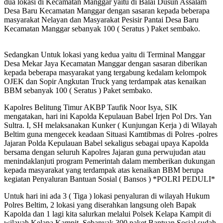
dua lokasi di Kecamatan Manggar yaitu di Balai Dusun Assalam
Desa Baru Kecamatan Manggar dengan sasaran kepada beberapa
masyarakat Nelayan dan Masyarakat Pesisir Pantai Desa Baru
Kecamatan Manggar sebanyak 100 ( Seratus ) Paket sembako.
Sedangkan Untuk lokasi yang kedua yaitu di Terminal Manggar
Desa Mekar Jaya Kecamatan Manggar dengan sasaran diberikan
kepada beberapa masyarakat yang tergabung kedalam kelompok
OJEK dan Sopir Angkutan Truck yang terdampak atas kenaikan
BBM sebanyak 100 ( Seratus ) Paket sembako.
Kapolres Belitung Timur AKBP Taufik Noor Isya, SIK
mengatakan, hari ini Kapolda Kepulauan Babel Irjen Pol Drs. Yan
Sultra. I, SH melaksanakan Kunker ( Kunjungan Kerja ) di Wilayah
Beltim guna mengecek keadaan Situasi Kamtibmas di Polres -polres
Jajaran Polda Kepulauan Babel sekaligus sebagai upaya Kapolda
bersama dengan seluruh Kapolres Jajaran guna perwujudan atau
menindaklanjuti program Pemerintah dalam memberikan dukungan
kepada masyarakat yang terdampak atas kenaikan BBM berupa
kegiatan Penyaluran Bantuan Sosial ( Bansos ) *POLRI PEDULI*
Untuk hari ini ada 3 ( Tiga ) lokasi penyaluran di wilayah Hukum
Polres Beltim, 2 lokasi yang diserahkan langsung oleh Bapak
Kapolda dan 1 lagi kita salurkan melalui Polsek Kelapa Kampit di
wilayah Kelapa Kampit. Sebanyak 300 paket Bantuan Sosial sudah