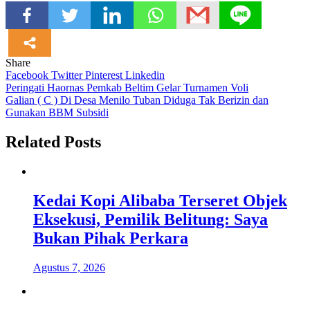
Share
Facebook
Twitter
Pinterest
Linkedin
Navigasi
Peringati Haornas Pemkab Beltim Gelar Turnamen Voli
Galian ( C ) Di Desa Menilo Tuban Diduga Tak Berizin dan
pos
Gunakan BBM Subsidi
Related Posts
Kedai Kopi Alibaba Terseret Objek
Eksekusi, Pemilik Belitung: Saya
Bukan Pihak Perkara
Agustus 7, 2026