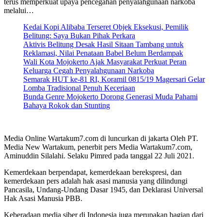
terus memperkuat upaya pencegahan penyalahgunaan narkoba
melalui…
Kedai Kopi Alibaba Terseret Objek Eksekusi, Pemilik
Belitung: Saya Bukan Pihak Perkara
Aktivis Belitung Desak Hasil Sitaan Tambang untuk
Reklamasi, Nilai Penataan Babel Belum Berdampak
Wali Kota Mojokerto Ajak Masyarakat Perkuat Peran
Keluarga Cegah Penyalahgunaan Narkoba
Semarak HUT ke-81 RI, Koramil 0815/19 Magersari Gelar
Lomba Tradisional Penuh Keceriaan
Bunda Genre Mojokerto Dorong Generasi Muda Pahami
Bahaya Rokok dan Stunting
Media Online Wartakum7.com di luncurkan di jakarta Oleh PT.
Media New Wartakum, penerbit pers Media Wartakum7.com,
Aminuddin Silalahi. Selaku Pimred pada tanggal 22 Juli 2021.
Kemerdekaan berpendapat, kemerdekaan berekspresi, dan
kemerdekaan pers adalah hak asasi manusia yang dilindungi
Pancasila, Undang-Undang Dasar 1945, dan Deklarasi Universal
Hak Asasi Manusia PBB.
Keberadaan media siber di Indonesia juga merupakan bagian dari