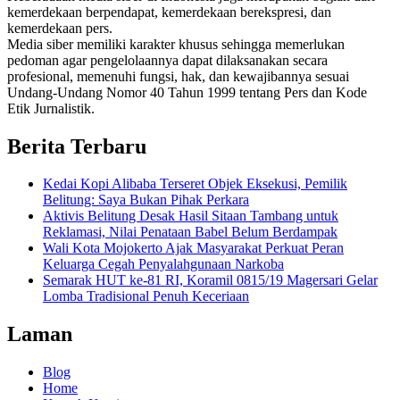
kemerdekaan berpendapat, kemerdekaan berekspresi, dan
kemerdekaan pers.
Media siber memiliki karakter khusus sehingga memerlukan
pedoman agar pengelolaannya dapat dilaksanakan secara
profesional, memenuhi fungsi, hak, dan kewajibannya sesuai
Undang-Undang Nomor 40 Tahun 1999 tentang Pers dan Kode
Etik Jurnalistik.
Berita Terbaru
Kedai Kopi Alibaba Terseret Objek Eksekusi, Pemilik
Belitung: Saya Bukan Pihak Perkara
Aktivis Belitung Desak Hasil Sitaan Tambang untuk
Reklamasi, Nilai Penataan Babel Belum Berdampak
Wali Kota Mojokerto Ajak Masyarakat Perkuat Peran
Keluarga Cegah Penyalahgunaan Narkoba
Semarak HUT ke-81 RI, Koramil 0815/19 Magersari Gelar
Lomba Tradisional Penuh Keceriaan
Laman
Blog
Home