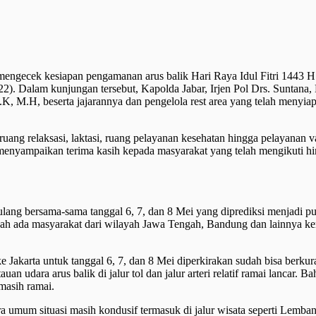
 mengecek kesiapan pengamanan arus balik Hari Raya Idul Fitri 1443 H
). Dalam kunjungan tersebut, Kapolda Jabar, Irjen Pol Drs. Suntana, 
K, M.H, beserta jajarannya dan pengelola rest area yang telah menyia
ruang relaksasi, laktasi, ruang pelayanan kesehatan hingga pelayanan v
menyampaikan terima kasih kepada masyarakat yang telah mengikuti h
ang bersama-sama tanggal 6, 7, dan 8 Mei yang diprediksi menjadi pun
sudah ada masyarakat dari wilayah Jawa Tengah, Bandung dan lainnya k
Jakarta untuk tanggal 6, 7, dan 8 Mei diperkirakan sudah bisa berkur
an udara arus balik di jalur tol dan jalur arteri relatif ramai lancar. B
masih ramai.
ra umum situasi masih kondusif termasuk di jalur wisata seperti Lemb