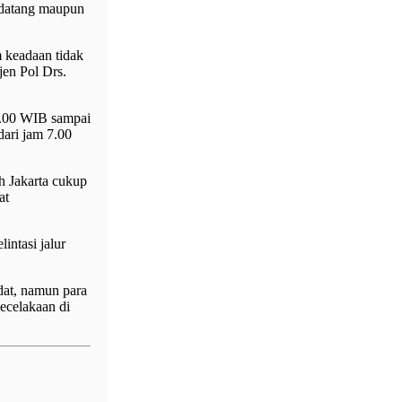
 datang maupun
m keadaan tidak
jen Pol Drs.
14.00 WIB sampai
ari jam 7.00
h Jakarta cukup
at
intasi jalur
dat, namun para
kecelakaan di