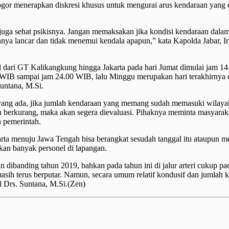
Bogor menerapkan diskresi khusus untuk mengurai arus kendaraan yang
juga sehat psikisnya. Jangan memaksakan jika kondisi kendaraan dala
nnya lancar dan tidak menemui kendala apapun,” kata Kapolda Jabar, Ir
l dari GT Kalikangkung hingga Jakarta pada hari Jumat dimulai jam 
 WIB sampai jam 24.00 WIB, lalu Minggu merupakan hari terakhirnya d
untana, M.Si.
 yang ada, jika jumlah kendaraan yang memang sudah memasuki wilaya
h berkurang, maka akan segera dievaluasi. Pihaknya meminta masyarak
 pemerintah.
a menuju Jawa Tengah bisa berangkat sesudah tanggal itu ataupun mel
an banyak personel di lapangan.
dibanding tahun 2019, bahkan pada tahun ini di jalur arteri cukup pa
masih terus berputar. Namun, secara umum relatif kondusif dan jumlah 
ol Drs. Suntana, M.Si.(Zen)