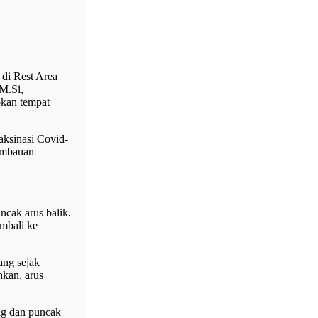
 di Rest Area
M.Si,
pkan tempat
aksinasi Covid-
imbauan
cak arus balik.
embali ke
ang sejak
ahkan, arus
ang dan puncak