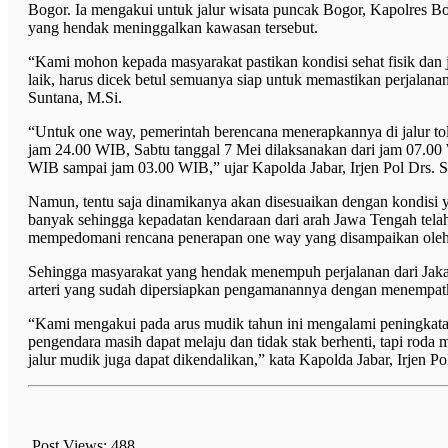
Bogor. Ia mengakui untuk jalur wisata puncak Bogor, Kapolres 
yang hendak meninggalkan kawasan tersebut.
“Kami mohon kepada masyarakat pastikan kondisi sehat fisik dan 
laik, harus dicek betul semuanya siap untuk memastikan perjalana
Suntana, M.Si.
“Untuk one way, pemerintah berencana menerapkannya di jalur to
jam 24.00 WIB, Sabtu tanggal 7 Mei dilaksanakan dari jam 07.00
WIB sampai jam 03.00 WIB,” ujar Kapolda Jabar, Irjen Pol Drs. S
Namun, tentu saja dinamikanya akan disesuaikan dengan kondisi
banyak sehingga kepadatan kendaraan dari arah Jawa Tengah tela
mempedomani rencana penerapan one way yang disampaikan oleh
Sehingga masyarakat yang hendak menempuh perjalanan dari Jakart
arteri yang sudah dipersiapkan pengamanannya dengan menempatk
“Kami mengakui pada arus mudik tahun ini mengalami peningkatan 
pengendara masih dapat melaju dan tidak stak berhenti, tapi roda 
jalur mudik juga dapat dikendalikan,” kata Kapolda Jabar, Irjen P
Post Views:
488