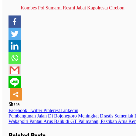
Kombes Pol Sumarni Resmi Jabat Kapolresta Cirebon
Share
Facebook
Twitter
Pinterest
Linkedin
Navigasi
Pembangunan Jalan Di Bojonegoro Meningkat Drastis Semenjak
Wakapolri Pantau Arus Balik di GT Palimanan, Pastikan Arus Ken
pos
Related Posts