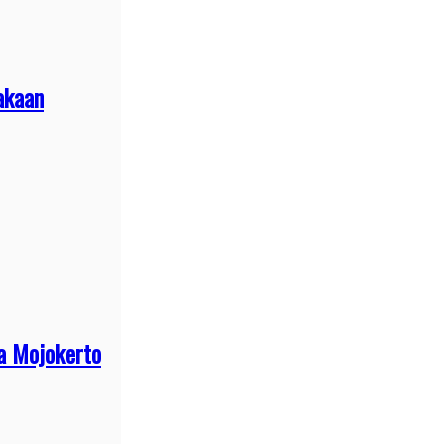
akaan
a Mojokerto