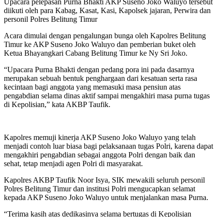
Upacara pelepasan Purna Bhakti AKP Suseno Joko Waluyo tersebut
diikuti oleh para Kabag, Kasat, Kasi, Kapolsek jajaran, Perwira dan
personil Polres Belitung Timur
Acara dimulai dengan pengalungan bunga oleh Kapolres Belitung
Timur ke AKP Suseno Joko Waluyo dan pemberian buket oleh
Ketua Bhayangkari Cabang Belitung Timur ke Ny Sri Joko.
“Upacara Purna Bhakti dengan pedang pora ini pada dasarnya
merupakan sebuah bentuk penghargaan dari kesatuan serta rasa
kecintaan bagi anggota yang memasuki masa pensiun atas
pengabdian selama dinas aktif sampai mengakhiri masa purna tugas
di Kepolisian,” kata AKBP Taufik.
Kapolres memuji kinerja AKP Suseno Joko Waluyo yang telah
menjadi contoh luar biasa bagi pelaksanaan tugas Polri, karena dapat
mengakhiri pengabdian sebagai anggota Polri dengan baik dan
sehat, tetap menjadi agen Polri di masyarakat.
Kapolres AKBP Taufik Noor Isya, SIK mewakili seluruh personil
Polres Belitung Timur dan institusi Polri mengucapkan selamat
kepada AKP Suseno Joko Waluyo untuk menjalankan masa Purna.
“Terima kasih atas dedikasinya selama bertugas di Kepolisian