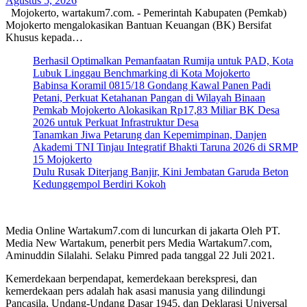
Agustus 5, 2026
Mojokerto, wartakum7.com. - Pemerintah Kabupaten (Pemkab)
Mojokerto mengalokasikan Bantuan Keuangan (BK) Bersifat
Khusus kepada…
Berhasil Optimalkan Pemanfaatan Rumija untuk PAD, Kota
Lubuk Linggau Benchmarking di Kota Mojokerto
Babinsa Koramil 0815/18 Gondang Kawal Panen Padi
Petani, Perkuat Ketahanan Pangan di Wilayah Binaan
Pemkab Mojokerto Alokasikan Rp17,83 Miliar BK Desa
2026 untuk Perkuat Infrastruktur Desa
Tanamkan Jiwa Petarung dan Kepemimpinan, Danjen
Akademi TNI Tinjau Integratif Bhakti Taruna 2026 di SRMP
15 Mojokerto
Dulu Rusak Diterjang Banjir, Kini Jembatan Garuda Beton
Kedunggempol Berdiri Kokoh
Media Online Wartakum7.com di luncurkan di jakarta Oleh PT.
Media New Wartakum, penerbit pers Media Wartakum7.com,
Aminuddin Silalahi. Selaku Pimred pada tanggal 22 Juli 2021.
Kemerdekaan berpendapat, kemerdekaan berekspresi, dan
kemerdekaan pers adalah hak asasi manusia yang dilindungi
Pancasila, Undang-Undang Dasar 1945, dan Deklarasi Universal