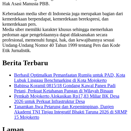
Hak Asasi Manusia PBB.
Keberadaan media siber di Indonesia juga merupakan bagian dari
kemerdekaan berpendapat, kemerdekaan berekspresi, dan
kemerdekaan pers.
Media siber memiliki karakter khusus sehingga memerlukan
pedoman agar pengelolaannya dapat dilaksanakan secara
profesional, memenuhi fungsi, hak, dan kewajibannya sesuai
Undang-Undang Nomor 40 Tahun 1999 tentang Pers dan Kode
Etik Jurnalistik.
Berita Terbaru
Berhasil Optimalkan Pemanfaatan Rumija untuk PAD, Kota
Lubuk Linggau Benchmarking di Kota Mojokerto
Babinsa Koramil 0815/18 Gondang Kawal Panen Padi
Petani, Perkuat Ketahanan Pangan di Wilayah Binaan
Pemkab Mojokerto Alokasikan Rp17,83 Miliar BK Desa
2026 untuk Perkuat Infrastruktur Desa
Tanamkan Jiwa Petarung dan Kepemimpinan, Danjen
Akademi TNI Tinjau Integratif Bhakti Taruna 2026 di SRMP
15 Mojokerto
Laman