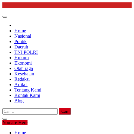
Skip
to
content
Home
Nasional
Politik
Daerah
TNI POLRI
Hukum
Ekonomi
Olah raga
Kesehatan
Redaksi
Artikel
Tentang Kami
Kontak Kami
Blog
Cari
untuk:
You are Here
Home