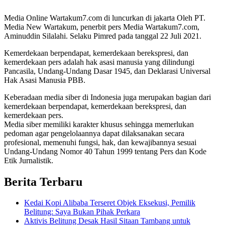
Media Online Wartakum7.com di luncurkan di jakarta Oleh PT.
Media New Wartakum, penerbit pers Media Wartakum7.com,
Aminuddin Silalahi. Selaku Pimred pada tanggal 22 Juli 2021.
Kemerdekaan berpendapat, kemerdekaan berekspresi, dan
kemerdekaan pers adalah hak asasi manusia yang dilindungi
Pancasila, Undang-Undang Dasar 1945, dan Deklarasi Universal
Hak Asasi Manusia PBB.
Keberadaan media siber di Indonesia juga merupakan bagian dari
kemerdekaan berpendapat, kemerdekaan berekspresi, dan
kemerdekaan pers.
Media siber memiliki karakter khusus sehingga memerlukan
pedoman agar pengelolaannya dapat dilaksanakan secara
profesional, memenuhi fungsi, hak, dan kewajibannya sesuai
Undang-Undang Nomor 40 Tahun 1999 tentang Pers dan Kode
Etik Jurnalistik.
Berita Terbaru
Kedai Kopi Alibaba Terseret Objek Eksekusi, Pemilik
Belitung: Saya Bukan Pihak Perkara
Aktivis Belitung Desak Hasil Sitaan Tambang untuk