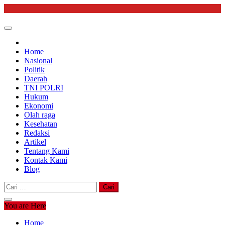
Skip
to
content
Home
Nasional
Politik
Daerah
TNI POLRI
Hukum
Ekonomi
Olah raga
Kesehatan
Redaksi
Artikel
Tentang Kami
Kontak Kami
Blog
Cari
untuk:
You are Here
Home