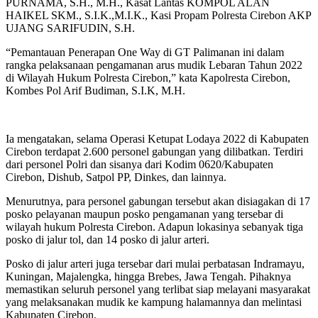
PURNAMA, S.H., M.H., Kasat Lantas KOMPOL ALAN
HAIKEL SKM., S.I.K.,M.I.K., Kasi Propam Polresta Cirebon AKP
UJANG SARIFUDIN, S.H.
“Pemantauan Penerapan One Way di GT Palimanan ini dalam
rangka pelaksanaan pengamanan arus mudik Lebaran Tahun 2022
di Wilayah Hukum Polresta Cirebon,” kata Kapolresta Cirebon,
Kombes Pol Arif Budiman, S.I.K, M.H.
Ia mengatakan, selama Operasi Ketupat Lodaya 2022 di Kabupaten
Cirebon terdapat 2.600 personel gabungan yang dilibatkan. Terdiri
dari personel Polri dan sisanya dari Kodim 0620/Kabupaten
Cirebon, Dishub, Satpol PP, Dinkes, dan lainnya.
Menurutnya, para personel gabungan tersebut akan disiagakan di 17
posko pelayanan maupun posko pengamanan yang tersebar di
wilayah hukum Polresta Cirebon. Adapun lokasinya sebanyak tiga
posko di jalur tol, dan 14 posko di jalur arteri.
Posko di jalur arteri juga tersebar dari mulai perbatasan Indramayu,
Kuningan, Majalengka, hingga Brebes, Jawa Tengah. Pihaknya
memastikan seluruh personel yang terlibat siap melayani masyarakat
yang melaksanakan mudik ke kampung halamannya dan melintasi
Kabupaten Cirebon.