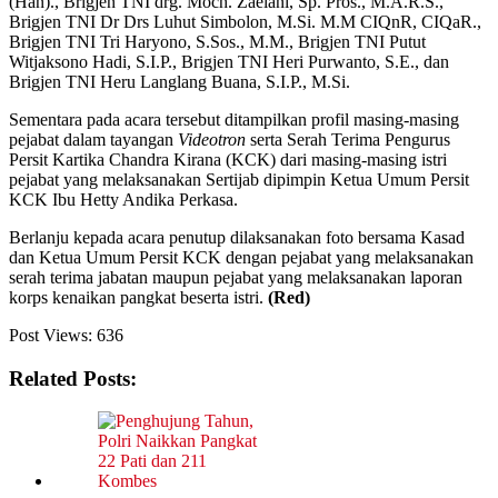
(Han)., Brigjen TNI drg. Moch. Zaelani, Sp. Pros., M.A.R.S.,
Brigjen TNI Dr Drs Luhut Simbolon, M.Si. M.M CIQnR, CIQaR.,
Brigjen TNI Tri Haryono, S.Sos., M.M., Brigjen TNI Putut
Witjaksono Hadi, S.I.P., Brigjen TNI Heri Purwanto, S.E., dan
Brigjen TNI Heru Langlang Buana, S.I.P., M.Si.
Sementara pada acara tersebut ditampilkan profil masing-masing
pejabat dalam tayangan
Videotron
serta Serah Terima Pengurus
Persit Kartika Chandra Kirana (KCK) dari masing-masing istri
pejabat yang melaksanakan Sertijab dipimpin Ketua Umum Persit
KCK Ibu Hetty Andika Perkasa.
Berlanju kepada acara penutup dilaksanakan foto bersama Kasad
dan Ketua Umum Persit KCK dengan pejabat yang melaksanakan
serah terima jabatan maupun pejabat yang melaksanakan laporan
korps kenaikan pangkat beserta istri.
(Red)
Post Views:
636
Related Posts: