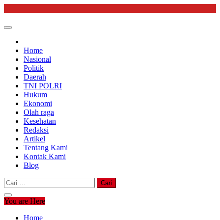
Skip
to
content
Home
Nasional
Politik
Daerah
TNI POLRI
Hukum
Ekonomi
Olah raga
Kesehatan
Redaksi
Artikel
Tentang Kami
Kontak Kami
Blog
Cari
untuk:
You are Here
Home