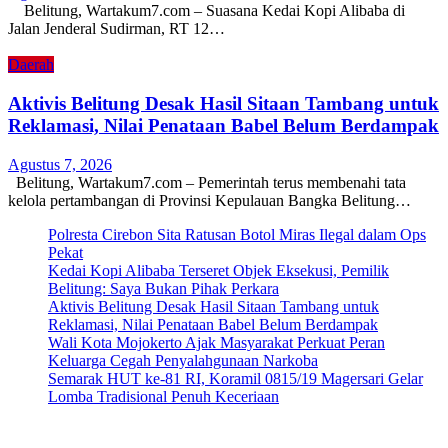
Belitung, Wartakum7.com – Suasana Kedai Kopi Alibaba di
Jalan Jenderal Sudirman, RT 12…
Daerah
Aktivis Belitung Desak Hasil Sitaan Tambang untuk
Reklamasi, Nilai Penataan Babel Belum Berdampak
Agustus 7, 2026
Belitung, Wartakum7.com – Pemerintah terus membenahi tata
kelola pertambangan di Provinsi Kepulauan Bangka Belitung…
Polresta Cirebon Sita Ratusan Botol Miras Ilegal dalam Ops
Pekat
Kedai Kopi Alibaba Terseret Objek Eksekusi, Pemilik
Belitung: Saya Bukan Pihak Perkara
Aktivis Belitung Desak Hasil Sitaan Tambang untuk
Reklamasi, Nilai Penataan Babel Belum Berdampak
Wali Kota Mojokerto Ajak Masyarakat Perkuat Peran
Keluarga Cegah Penyalahgunaan Narkoba
Semarak HUT ke-81 RI, Koramil 0815/19 Magersari Gelar
Lomba Tradisional Penuh Keceriaan