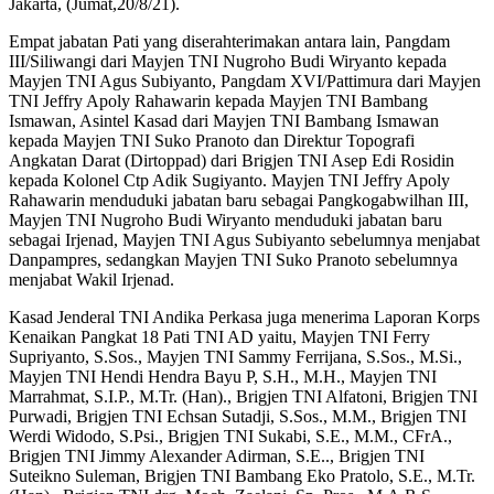
Jakarta, (Jumat,20/8/21).
Empat jabatan Pati yang diserahterimakan antara lain, Pangdam
III/Siliwangi dari Mayjen TNI Nugroho Budi Wiryanto kepada
Mayjen TNI Agus Subiyanto, Pangdam XVI/Pattimura dari Mayjen
TNI Jeffry Apoly Rahawarin kepada Mayjen TNI Bambang
Ismawan, Asintel Kasad dari Mayjen TNI Bambang Ismawan
kepada Mayjen TNI Suko Pranoto dan Direktur Topografi
Angkatan Darat (Dirtoppad) dari Brigjen TNI Asep Edi Rosidin
kepada Kolonel Ctp Adik Sugiyanto. Mayjen TNI Jeffry Apoly
Rahawarin menduduki jabatan baru sebagai Pangkogabwilhan III,
Mayjen TNI Nugroho Budi Wiryanto menduduki jabatan baru
sebagai Irjenad, Mayjen TNI Agus Subiyanto sebelumnya menjabat
Danpampres, sedangkan Mayjen TNI Suko Pranoto sebelumnya
menjabat Wakil Irjenad.
Kasad Jenderal TNI Andika Perkasa juga menerima Laporan Korps
Kenaikan Pangkat 18 Pati TNI AD yaitu, Mayjen TNI Ferry
Supriyanto, S.Sos., Mayjen TNI Sammy Ferrijana, S.Sos., M.Si.,
Mayjen TNI Hendi Hendra Bayu P, S.H., M.H., Mayjen TNI
Marrahmat, S.I.P., M.Tr. (Han)., Brigjen TNI Alfatoni, Brigjen TNI
Purwadi, Brigjen TNI Echsan Sutadji, S.Sos., M.M., Brigjen TNI
Werdi Widodo, S.Psi., Brigjen TNI Sukabi, S.E., M.M., CFrA.,
Brigjen TNI Jimmy Alexander Adirman, S.E.., Brigjen TNI
Suteikno Suleman, Brigjen TNI Bambang Eko Pratolo, S.E., M.Tr.