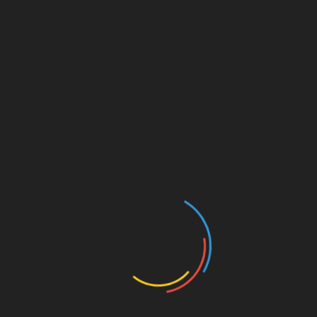
Makam Pahlawan Bahagia Kecamatan
Kotaagung Timur
Kalapas Kotaagung Hadiri Audensi dan
Koordinasi KPK RI di Kantor Wilayah
Kemenkumham Wilayah Lampung
RELATED POSTS
Kedai Kopi Alibaba Terseret Objek Eksekusi, Pemilik
Belitung: Saya Bukan Pihak Perkara
Agustus 7, 2026