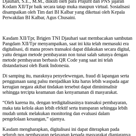
Djauhari, S.E., M.M., diikuti oleh para Prajurit dan PNS jajaran
Kodam XII/Tpr baik secara tatap muka maupun virtual. Sosialisasi
disampaikan oleh Tim dari BI Kalbar yang diketuai oleh Kepala
Perwakilan BI Kalbar, Agus Chusaini.
Kasdam XII/Tpr, Brigjen TNI Djauhari saat membacakan sambutan
Pangdam XII/Tpr menyampaikan, saat ini kita telah memasuki era
digitalisasi, di mana proses transaksi dapat dilakukan secara digital,
yaitu dengan metode pembayaran non tunai salah satunya dengan
metode pembayaran berbasis QR Code yang saat ini telah
distandarisasi oleh Bank Indonesia.
Di samping itu, maraknya penyelewengan, fraud di lapangan serta
penggunaan uang palsu menjadikan kita harus lebih waspada agar
kerugian negara akibat tindakan tersebut dapat diminimalisir
sehingga tercipta keamanan dan kenyamanan di masyarakat.
“Oleh karena itu, dengan terdigitalisasinya transaksi pembayaran,
maka tata kelola akan lebih efektif serta transparan sehingga lebih
mudah untuk melakukan monitoring dan evaluasi dalam
pengelolaan keuangan,” ujarnya.
Kasdam mengharapkan, digitalisasi ini dapat diterapkan pada
seluruh pos pembayaran pelayanan kepada masyarakat diantaranya