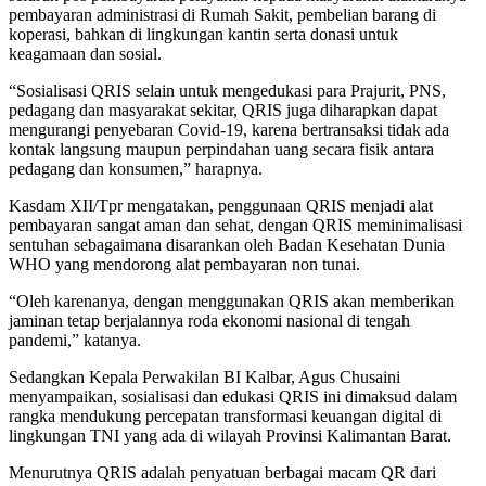
pembayaran administrasi di Rumah Sakit, pembelian barang di
koperasi, bahkan di lingkungan kantin serta donasi untuk
keagamaan dan sosial.
“Sosialisasi QRIS selain untuk mengedukasi para Prajurit, PNS,
pedagang dan masyarakat sekitar, QRIS juga diharapkan dapat
mengurangi penyebaran Covid-19, karena bertransaksi tidak ada
kontak langsung maupun perpindahan uang secara fisik antara
pedagang dan konsumen,” harapnya.
Kasdam XII/Tpr mengatakan, penggunaan QRIS menjadi alat
pembayaran sangat aman dan sehat, dengan QRIS meminimalisasi
sentuhan sebagaimana disarankan oleh Badan Kesehatan Dunia
WHO yang mendorong alat pembayaran non tunai.
“Oleh karenanya, dengan menggunakan QRIS akan memberikan
jaminan tetap berjalannya roda ekonomi nasional di tengah
pandemi,” katanya.
Sedangkan Kepala Perwakilan BI Kalbar, Agus Chusaini
menyampaikan, sosialisasi dan edukasi QRIS ini dimaksud dalam
rangka mendukung percepatan transformasi keuangan digital di
lingkungan TNI yang ada di wilayah Provinsi Kalimantan Barat.
Menurutnya QRIS adalah penyatuan berbagai macam QR dari