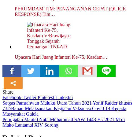
PERUMDAM TJM: PENANGANAN CEPAT (QUICK
RESPONSE) Tim…
Upacara Hari Juang Infanteri Ke-75, Kasdam…
Share
Facebook
Twitter
Pinterest
Linkedin
Navigasi
Satgas Pamrahwan Maluku Utara Tahun 2021 Yonif Raider khusus
732/Banau Melaksanakan Kegiatan Vaksinasi Covid 19 Kepada
pos
Masyarakat Galela
Peringatan Maulid Nabi Muhammad SAW 1443 H / 2021 M di
Mako Lantamal XIV Sorong