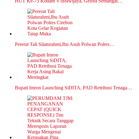
HUT Ke-75 Kodam V/Brawijaya, Gelora Semangat…
Pererat Tali Silaturahmi,Ibu Asuh Polwan Polres…
Bupati Imron Launching SiDITA, PAD Retribusi Tenaga…