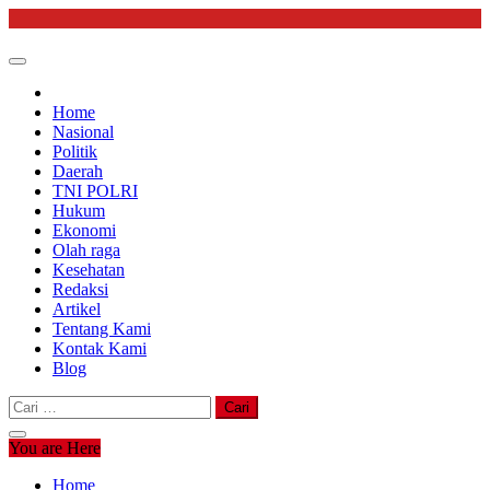
Skip
to
content
Home
Nasional
Politik
Daerah
TNI POLRI
Hukum
Ekonomi
Olah raga
Kesehatan
Redaksi
Artikel
Tentang Kami
Kontak Kami
Blog
Cari
untuk:
You are Here
Home