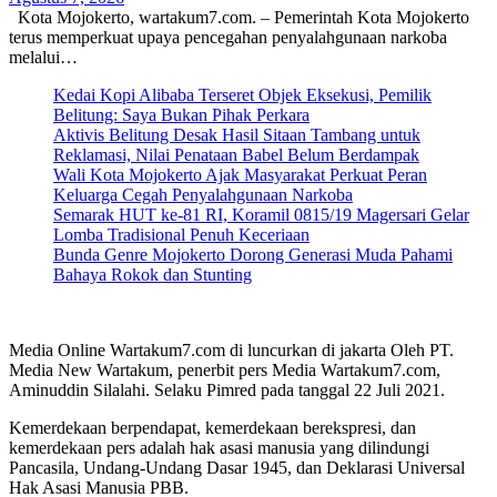
Kota Mojokerto, wartakum7.com. – Pemerintah Kota Mojokerto
terus memperkuat upaya pencegahan penyalahgunaan narkoba
melalui…
Kedai Kopi Alibaba Terseret Objek Eksekusi, Pemilik
Belitung: Saya Bukan Pihak Perkara
Aktivis Belitung Desak Hasil Sitaan Tambang untuk
Reklamasi, Nilai Penataan Babel Belum Berdampak
Wali Kota Mojokerto Ajak Masyarakat Perkuat Peran
Keluarga Cegah Penyalahgunaan Narkoba
Semarak HUT ke-81 RI, Koramil 0815/19 Magersari Gelar
Lomba Tradisional Penuh Keceriaan
Bunda Genre Mojokerto Dorong Generasi Muda Pahami
Bahaya Rokok dan Stunting
Media Online Wartakum7.com di luncurkan di jakarta Oleh PT.
Media New Wartakum, penerbit pers Media Wartakum7.com,
Aminuddin Silalahi. Selaku Pimred pada tanggal 22 Juli 2021.
Kemerdekaan berpendapat, kemerdekaan berekspresi, dan
kemerdekaan pers adalah hak asasi manusia yang dilindungi
Pancasila, Undang-Undang Dasar 1945, dan Deklarasi Universal
Hak Asasi Manusia PBB.