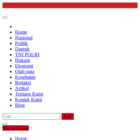
Skip
to
content
Home
Nasional
Politik
Daerah
TNI POLRI
Hukum
Ekonomi
Olah raga
Kesehatan
Redaksi
Artikel
Tentang Kami
Kontak Kami
Blog
Cari
untuk:
You are Here
Home