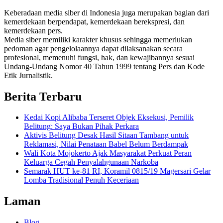
Keberadaan media siber di Indonesia juga merupakan bagian dari
kemerdekaan berpendapat, kemerdekaan berekspresi, dan
kemerdekaan pers.
Media siber memiliki karakter khusus sehingga memerlukan
pedoman agar pengelolaannya dapat dilaksanakan secara
profesional, memenuhi fungsi, hak, dan kewajibannya sesuai
Undang-Undang Nomor 40 Tahun 1999 tentang Pers dan Kode
Etik Jurnalistik.
Berita Terbaru
Kedai Kopi Alibaba Terseret Objek Eksekusi, Pemilik
Belitung: Saya Bukan Pihak Perkara
Aktivis Belitung Desak Hasil Sitaan Tambang untuk
Reklamasi, Nilai Penataan Babel Belum Berdampak
Wali Kota Mojokerto Ajak Masyarakat Perkuat Peran
Keluarga Cegah Penyalahgunaan Narkoba
Semarak HUT ke-81 RI, Koramil 0815/19 Magersari Gelar
Lomba Tradisional Penuh Keceriaan
Laman
Blog