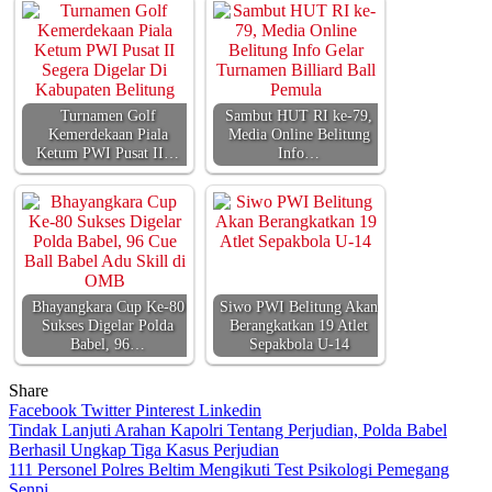
Turnamen Golf
Sambut HUT RI ke-79,
Kemerdekaan Piala
Media Online Belitung
Ketum PWI Pusat II…
Info…
Bhayangkara Cup Ke-80
Siwo PWI Belitung Akan
Sukses Digelar Polda
Berangkatkan 19 Atlet
Babel, 96…
Sepakbola U-14
Share
Facebook
Twitter
Pinterest
Linkedin
Navigasi
Tindak Lanjuti Arahan Kapolri Tentang Perjudian, Polda Babel
Berhasil Ungkap Tiga Kasus Perjudian
pos
111 Personel Polres Beltim Mengikuti Test Psikologi Pemegang
Senpi