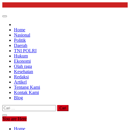
Skip
to
content
Home
Nasional
Politik
Daerah
TNI POLRI
Hukum
Ekonomi
Olah raga
Kesehatan
Redaksi
Artikel
Tentang Kami
Kontak Kami
Blog
Cari
untuk:
You are Here
Home