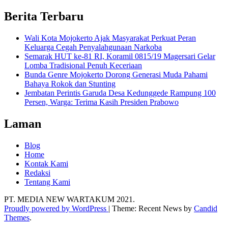
Berita Terbaru
Wali Kota Mojokerto Ajak Masyarakat Perkuat Peran
Keluarga Cegah Penyalahgunaan Narkoba
Semarak HUT ke-81 RI, Koramil 0815/19 Magersari Gelar
Lomba Tradisional Penuh Keceriaan
Bunda Genre Mojokerto Dorong Generasi Muda Pahami
Bahaya Rokok dan Stunting
Jembatan Perintis Garuda Desa Kedunggede Rampung 100
Persen, Warga: Terima Kasih Presiden Prabowo
Laman
Blog
Home
Kontak Kami
Redaksi
Tentang Kami
PT. MEDIA NEW WARTAKUM 2021.
Proudly powered by WordPress
|
Theme: Recent News by
Candid
Themes
.