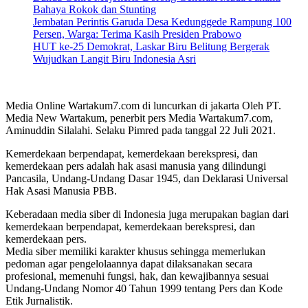
Bahaya Rokok dan Stunting
Jembatan Perintis Garuda Desa Kedunggede Rampung 100
Persen, Warga: Terima Kasih Presiden Prabowo
HUT ke-25 Demokrat, Laskar Biru Belitung Bergerak
Wujudkan Langit Biru Indonesia Asri
Media Online Wartakum7.com di luncurkan di jakarta Oleh PT.
Media New Wartakum, penerbit pers Media Wartakum7.com,
Aminuddin Silalahi. Selaku Pimred pada tanggal 22 Juli 2021.
Kemerdekaan berpendapat, kemerdekaan berekspresi, dan
kemerdekaan pers adalah hak asasi manusia yang dilindungi
Pancasila, Undang-Undang Dasar 1945, dan Deklarasi Universal
Hak Asasi Manusia PBB.
Keberadaan media siber di Indonesia juga merupakan bagian dari
kemerdekaan berpendapat, kemerdekaan berekspresi, dan
kemerdekaan pers.
Media siber memiliki karakter khusus sehingga memerlukan
pedoman agar pengelolaannya dapat dilaksanakan secara
profesional, memenuhi fungsi, hak, dan kewajibannya sesuai
Undang-Undang Nomor 40 Tahun 1999 tentang Pers dan Kode
Etik Jurnalistik.