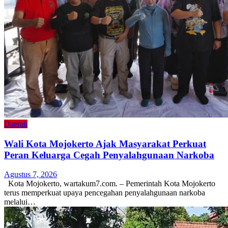
Daerah
Wali Kota Mojokerto Ajak Masyarakat Perkuat
Peran Keluarga Cegah Penyalahgunaan Narkoba
Agustus 7, 2026
Kota Mojokerto, wartakum7.com. – Pemerintah Kota Mojokerto
terus memperkuat upaya pencegahan penyalahgunaan narkoba
melalui…