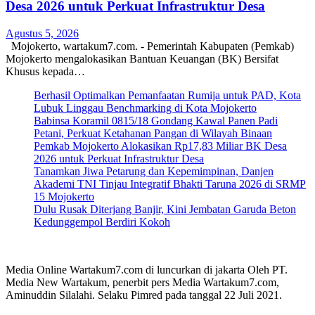
Desa 2026 untuk Perkuat Infrastruktur Desa
Agustus 5, 2026
Mojokerto, wartakum7.com. - Pemerintah Kabupaten (Pemkab)
Mojokerto mengalokasikan Bantuan Keuangan (BK) Bersifat
Khusus kepada…
Berhasil Optimalkan Pemanfaatan Rumija untuk PAD, Kota
Lubuk Linggau Benchmarking di Kota Mojokerto
Babinsa Koramil 0815/18 Gondang Kawal Panen Padi
Petani, Perkuat Ketahanan Pangan di Wilayah Binaan
Pemkab Mojokerto Alokasikan Rp17,83 Miliar BK Desa
2026 untuk Perkuat Infrastruktur Desa
Tanamkan Jiwa Petarung dan Kepemimpinan, Danjen
Akademi TNI Tinjau Integratif Bhakti Taruna 2026 di SRMP
15 Mojokerto
Dulu Rusak Diterjang Banjir, Kini Jembatan Garuda Beton
Kedunggempol Berdiri Kokoh
Media Online Wartakum7.com di luncurkan di jakarta Oleh PT.
Media New Wartakum, penerbit pers Media Wartakum7.com,
Aminuddin Silalahi. Selaku Pimred pada tanggal 22 Juli 2021.