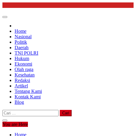
Skip
to
content
Home
Nasional
Politik
Daerah
TNI POLRI
Hukum
Ekonomi
Olah raga
Kesehatan
Redaksi
Artikel
Tentang Kami
Kontak Kami
Blog
Cari
untuk:
You are Here
Home