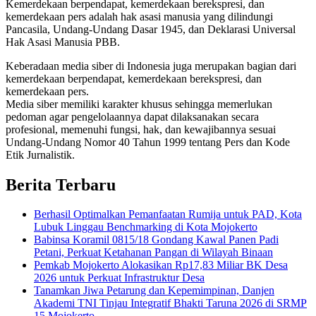
Kemerdekaan berpendapat, kemerdekaan berekspresi, dan
kemerdekaan pers adalah hak asasi manusia yang dilindungi
Pancasila, Undang-Undang Dasar 1945, dan Deklarasi Universal
Hak Asasi Manusia PBB.
Keberadaan media siber di Indonesia juga merupakan bagian dari
kemerdekaan berpendapat, kemerdekaan berekspresi, dan
kemerdekaan pers.
Media siber memiliki karakter khusus sehingga memerlukan
pedoman agar pengelolaannya dapat dilaksanakan secara
profesional, memenuhi fungsi, hak, dan kewajibannya sesuai
Undang-Undang Nomor 40 Tahun 1999 tentang Pers dan Kode
Etik Jurnalistik.
Berita Terbaru
Berhasil Optimalkan Pemanfaatan Rumija untuk PAD, Kota
Lubuk Linggau Benchmarking di Kota Mojokerto
Babinsa Koramil 0815/18 Gondang Kawal Panen Padi
Petani, Perkuat Ketahanan Pangan di Wilayah Binaan
Pemkab Mojokerto Alokasikan Rp17,83 Miliar BK Desa
2026 untuk Perkuat Infrastruktur Desa
Tanamkan Jiwa Petarung dan Kepemimpinan, Danjen
Akademi TNI Tinjau Integratif Bhakti Taruna 2026 di SRMP
15 Mojokerto