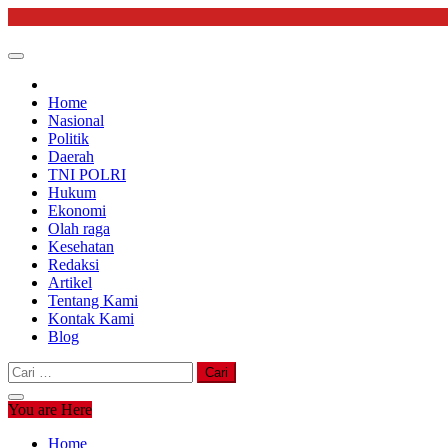
Skip
to
content
Home
Nasional
Politik
Daerah
TNI POLRI
Hukum
Ekonomi
Olah raga
Kesehatan
Redaksi
Artikel
Tentang Kami
Kontak Kami
Blog
Cari
untuk:
You are Here
Home