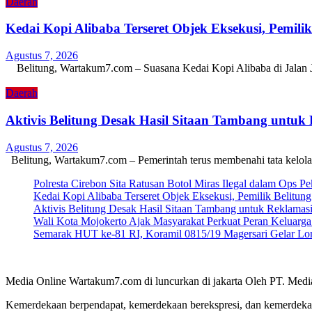
Daerah
Kedai Kopi Alibaba Terseret Objek Eksekusi, Pemili
Agustus 7, 2026
Belitung, Wartakum7.com – Suasana Kedai Kopi Alibaba di Jalan
Daerah
Aktivis Belitung Desak Hasil Sitaan Tambang untuk
Agustus 7, 2026
Belitung, Wartakum7.com – Pemerintah terus membenahi tata kelol
Polresta Cirebon Sita Ratusan Botol Miras Ilegal dalam Ops Pe
Kedai Kopi Alibaba Terseret Objek Eksekusi, Pemilik Belitun
Aktivis Belitung Desak Hasil Sitaan Tambang untuk Reklamas
Wali Kota Mojokerto Ajak Masyarakat Perkuat Peran Keluar
Semarak HUT ke-81 RI, Koramil 0815/19 Magersari Gelar Lom
Media Online Wartakum7.com di luncurkan di jakarta Oleh PT. Medi
Kemerdekaan berpendapat, kemerdekaan berekspresi, dan kemerdekaa