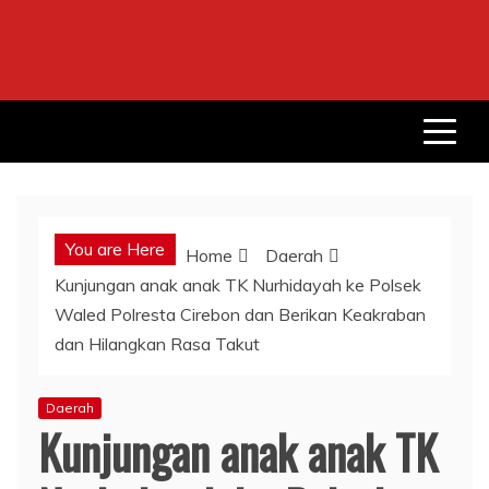
Skip
to
content
You are Here
Home
Daerah
Kunjungan anak anak TK Nurhidayah ke Polsek
Waled Polresta Cirebon dan Berikan Keakraban
dan Hilangkan Rasa Takut
Daerah
Kunjungan anak anak TK