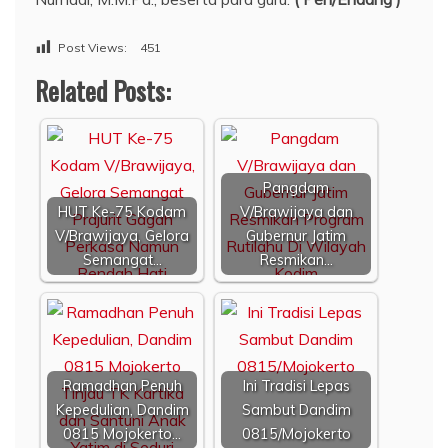
Post Views:
451
Related Posts:
Pangdam
HUT Ke-75 Kodam
V/Brawijaya dan
V/Brawijaya, Gelora
Gubernur Jatim
Semangat…
Resmikan…
Ramadhan Penuh
Ini Tradisi Lepas
Kepedulian, Dandim
Sambut Dandim
0815 Mojokerto…
0815/Mojokerto