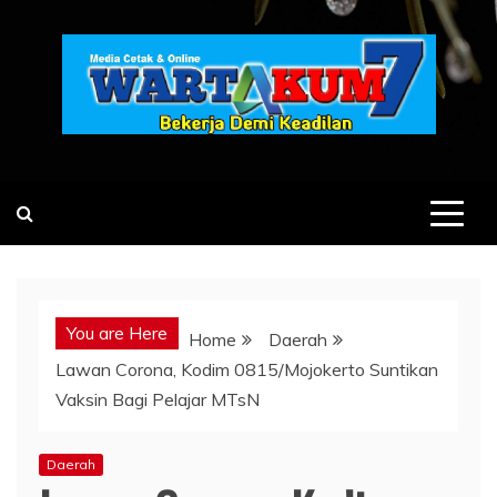
Skip
to
content
You are Here
Home
Daerah
Lawan Corona, Kodim 0815/Mojokerto Suntikan
Vaksin Bagi Pelajar MTsN
Daerah