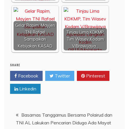
Gelar Rapim, Mayjen
TNI Rafael
Tinjau Lima KDKMP,
Sampaikan
Tim Wasev Kodam
Kebijakan KASAD
V/Brawijaya…
SHARE
Facebook
Twitter
Pinterest
Linkedin
Navigasi
Basarnas Tanggamus Bersama Polairud dan
TNI AL Lakukan Pencarian Diduga Ada Mayat
pos