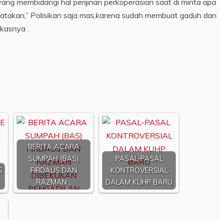
yang membidangi hal perijinan perkoperasian saat di minta apa
atakan,” Polisikan saja mas,karena sudah membuat gaduh dan
kasnya .
BERITA ACARA
SUMPAH (BAS)
PASAL-PASAL
S
FIRDAUS DAN
KONTROVERSIAL
RAZMAN…
DALAM KUHP BARU