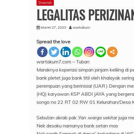
Daerah
LEGALITAS PERIZINAN
Maret 27, 2023
wartakum
Spread the love
wartakum7.com – Tuban
Maraknya koperasi simpan pinjam keliling di 
bank pletet juga bank titil oleh khalayak se
perempuan yang berinisial (UAR ) Dengan mengi
(HQ) karyawan KSP ABDI JAYA yang bergerak d
songo no 22 RT 02 RW 01 Kelurahan/Desa Ke
Sebutan akrab pak ,Yan .warga sekitar juga m
Nek desaku namanya bank setan mas
Nek nagih Sampek di dapur” terkadang di W