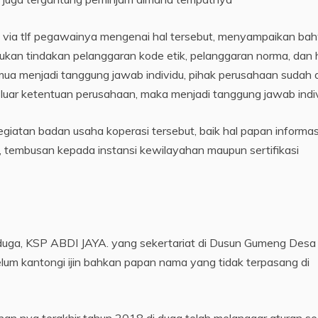
i via tlf pegawainya mengenai hal tersebut, menyampaikan ba
kan tindakan pelanggaran kode etik, pelanggaran norma, dan 
ua menjadi tanggung jawab individu, pihak perusahaan sudah 
 luar ketentuan perusahaan, maka menjadi tanggung jawab indiv
egiatan badan usaha koperasi tersebut, baik hal papan informas
i, tembusan kepada instansi kewilayahan maupun sertifikasi
duga, KSP ABDI JAYA. yang sekertariat di Dusun Gumeng Desa
lum kantongi ijin bahkan papan nama yang tidak terpasang di