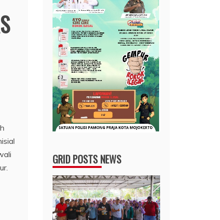
AS
ah
isial
wali
GRID POSTS NEWS
ur.