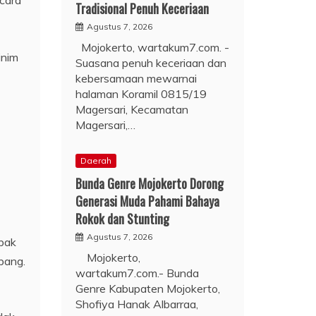
cara
Tradisional Penuh Keceriaan
Agustus 7, 2026
Mojokerto, wartakum7.com. -
inim
Suasana penuh keceriaan dan
kebersamaan mewarnai
halaman Koramil 0815/19
Magersari, Kecamatan
Magersari,…
Daerah
Bunda Genre Mojokerto Dorong
Generasi Muda Pahami Bahaya
Rokok dan Stunting
Agustus 7, 2026
mpak
Mojokerto,
pang.
wartakum7.com.- Bunda
Genre Kabupaten Mojokerto,
Shofiya Hanak Albarraa,