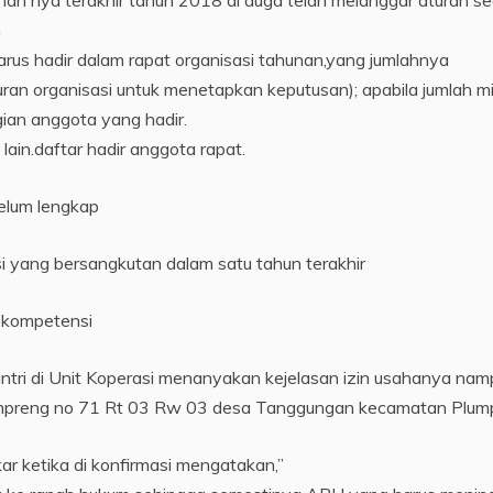
an nya terakhir tahun 2018 di duga telah melanggar aturan se
m
rus hadir dalam rapat organisasi tahunan,yang jumlahnya
ran organisasi untuk menetapkan keputusan); apabila jumlah m
ian anggota yang hadir.
ain.daftar hadir anggota rapat.
belum lengkap
i yang bersangkutan dalam satu tahun terakhir
r kompetensi
ntri di Unit Koperasi menanyakan kejelasan izin usahanya na
ompreng no 71 Rt 03 Rw 03 desa Tanggungan kecamatan Plum
kar ketika di konfirmasi mengatakan,”