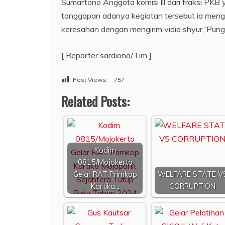
Sumartono Anggota komisi lll dari fraksi PKB 
tanggapan adanya kegiatan tersebut ia meng
keresahan dengan mengirim vidio shyur,”Pung
[ Reporter sardiono/Tim ]
Post Views:
757
Related Posts:
Kodim
0815/Mojokerto
Gelar RAT Primkop
WELFARE STATE V
Kartika…
CORRUPTION