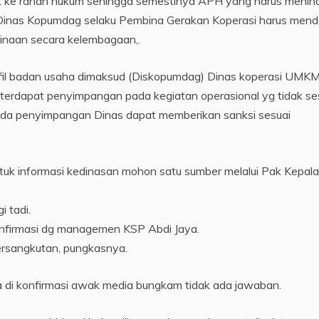
uk ke ranah hukum sehingga semestinya APH yang harus menin
 Dinas Kopumdag selaku Pembina Gerakan Koperasi harus men
inaan secara kelembagaan,.
fil badan usaha dimaksud (Diskopumdag) Dinas koperasi UMK
terdapat penyimpangan pada kegiatan operasional yg tidak se
ada penyimpangan Dinas dapat memberikan sanksi sesuai
k informasi kedinasan mohon satu sumber melalui Pak Kepala
 tadi.
nfirmasi dg managemen KSP Abdi Jaya.
rsangkutan, pungkasnya.
 di konfirmasi awak media bungkam tidak ada jawaban.