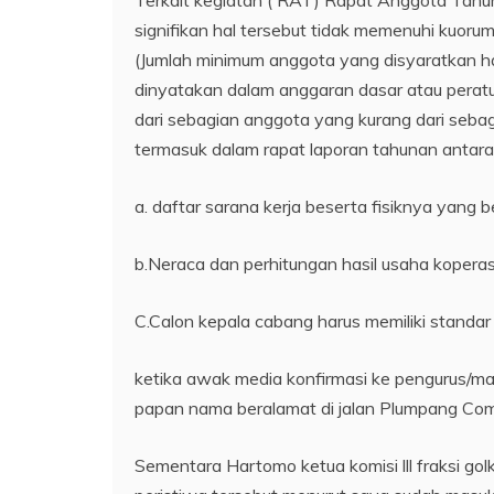
Terkait kegiatan ( RAT) Rapat Anggota Tahun
signifikan hal tersebut tidak memenuhi kuoru
(Jumlah minimum anggota yang disyaratkan ha
dinyatakan dalam anggaran dasar atau peratu
dari sebagian anggota yang kurang dari sebag
termasuk dalam rapat laporan tahunan antara l
a. daftar sarana kerja beserta fisiknya yang 
b.Neraca dan perhitungan hasil usaha koperas
C.Calon kepala cabang harus memiliki standa
ketika awak media konfirmasi ke pengurus/ma
papan nama beralamat di jalan Plumpang C
Sementara Hartomo ketua komisi lll fraksi gol