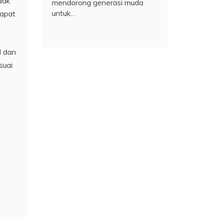
dak
mendorong generasi muda
untuk…
dapat
M dan
suai