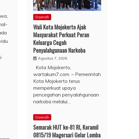
hwa,
Daerah
hal-
Wali Kota Mojokerto Ajak
ada
Masyarakat Perkuat Peran
idu.
Keluarga Cegah
Penyalahgunaan Narkoba
i
Agustus 7, 2026
Kota Mojokerto,
wartakum7.com. – Pemerintah
Kota Mojokerto terus
memperkuat upaya
pencegahan penyalahgunaan
narkoba melalui…
Daerah
Semarak HUT ke-81 RI, Koramil
0815/19 Magersari Gelar Lomba