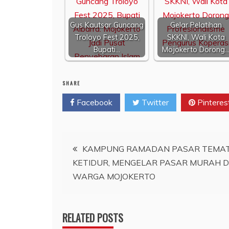
Gus Kautsar Guncang
Gelar Pelatihan
Troloyo Fest 2025,
SKKNI, Wali Kota
Bupati…
Mojokerto Dorong
SHARE
Facebook
Twitter
Pinteres
Navigasi
KAMPUNG RAMADAN PASAR TEMAT
KETIDUR, MENGELAR PASAR MURAH D
pos
WARGA MOJOKERTO
RELATED POSTS