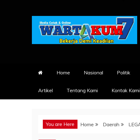
Skip
to
content
Home
Nasional
Politik
Artikel
Tentang Kami
Kontak Kami
You are Here
Home
Daerah
LEGA