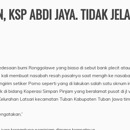
, KSP ABDI JAYA. TIDAK JEL
pedesaan bumi Ronggolawe yang biasa di sebut bank plecit atau
ring kali membuat nasabah resah pasalnya saat mengih ke nasab
rim setiker Porno seperti yang di lakukan salah satu oknum in
i bidang Koperasi Simpan Pinjam yang beralamat pusat di jl 
lurahan Latsari kecamatan Tuban Kabupaten Tuban Jawa tim
engatakan,”
C juga tergantung peminjam dimana tempatnya