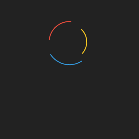
HUT Ke-78 TNI
Asal-usul Imlek Dan
Forkopimda
Makna Imlek Dalam
Mojokerto Nonton
Tradisi Tiongkok
Bareng…
Aliansi Purwakarta
APA ITU _ILLICIT
Bersatu Geruduk
ENRICHMENT_ DAN
Gudang Manggis…
APA DASAR…
SHARE
Facebook
Twitter
Pinterest
Linkedin