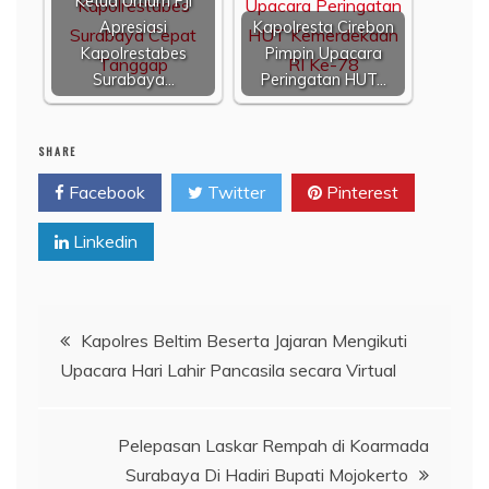
Ketua Umum PJI
Apresiasi
Kapolresta Cirebon
Kapolrestabes
Pimpin Upacara
Surabaya…
Peringatan HUT…
SHARE
Facebook
Twitter
Pinterest
Linkedin
Navigasi
Kapolres Beltim Beserta Jajaran Mengikuti
Upacara Hari Lahir Pancasila secara Virtual
pos
Pelepasan Laskar Rempah di Koarmada
Surabaya Di Hadiri Bupati Mojokerto