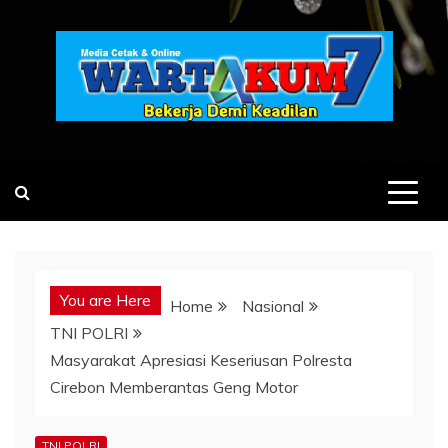
Skip
to
content
You are Here
Home
Nasional
TNI POLRI
Masyarakat Apresiasi Keseriusan Polresta
Cirebon Memberantas Geng Motor
TNI POLRI