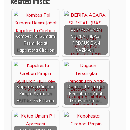
Related Posts:
BERITA ACARA
Kombes Pol Sumarni
SUMPAH (BAS)
Resmi Jabat
FIRDAUS DAN
Kapolresta Cirebon
RAZMAN…
Kapolresta Cirebon
Dugaan Tersangka
Pimpin Syukuran
Pencabulan Anak
HUT ke-75 Polwan
Dibawah Umur…