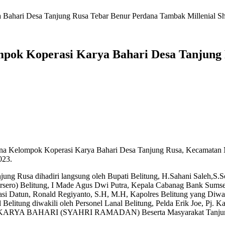
 Bahari Desa Tanjung Rusa Tebar Benur Perdana Tambak Millenial S
mpok Koperasi Karya Bahari Desa Tanjung
na Kelompok Koperasi Karya Bahari Desa Tanjung Rusa, Kecamatan 
023.
jung Rusa dihadiri langsung oleh Bupati Belitung, H.Sahani Saleh,S
rsero) Belitung, I Made Agus Dwi Putra, Kepala Cabanag Bank Sumse
 Kasi Datun, Ronald Regiyanto, S.H, M.H, Kapolres Belitung yang D
 Belitung diwakili oleh Personel Lanal Belitung, Pelda Erik Joe, P
usa, KARYA BAHARI (SYAHRI RAMADAN) Beserta Masyarakat Tanju