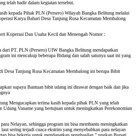
telah hadir dalam kegiatan tersebut.
sih kepada Pihak PLN (Persero) Wilayah Bangka Belitung melalui
Koperasi Karya Bahari Desa Tanjung Rusa Kecamatan Membalong
eri Koperasi Dan Usaha Kecil dan Menengah Nomor :
a dari PT. PLN (Persero) UIW Bangka Belitung mendapatkan
am ini mencakup beberapa Bidang dan salah satunya saat ini yang
 di Desa Tanjung Rusa Kecamatan Membalong ini berupa Bibit
kan supaya Bantuan bibit udang ini dirawat dengan baik dan jika
angnya
itung Mengucapkan terima kasih kepada pihak PLN yang telah
n Udang Vaname yang bertujuan untuk meningkatkan Perekonomian
 para Nelayan, sehingga program ini bisa membantu meningkatkan
 laut sering terjadi cuaca ekstrim yang menyebabkan para nelayan
etap bisa bekerja untuk mendapatkan penghasilan,” ungkap Bupati