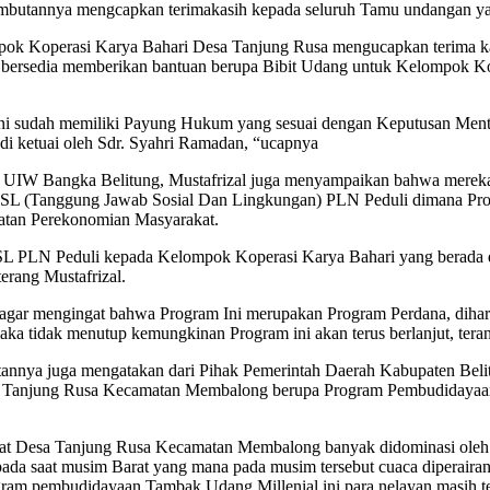
mbutannya mengcapkan terimakasih kepada seluruh Tamu undangan yang 
ok Koperasi Karya Bahari Desa Tanjung Rusa mengucapkan terima ka
 bersedia memberikan bantuan berupa Bibit Udang untuk Kelompok 
i sudah memiliki Payung Hukum yang sesuai dengan Keputusan Ment
 ketuai oleh Sdr. Syahri Ramadan, “ucapnya
 UIW Bangka Belitung, Mustafrizal juga menyampaikan bahwa merek
L (Tanggung Jawab Sosial Dan Lingkungan) PLN Peduli dimana Progr
katan Perekonomian Masyarakat.
TJSL PLN Peduli kepada Kelompok Koperasi Karya Bahari yang berada
rang Mustafrizal.
gar mengingat bahwa Program Ini merupakan Program Perdana, diharap
maka tidak menutup kemungkinan Program ini akan terus berlanjut, ter
atannya juga mengatakan dari Pihak Pemerintah Daerah Kabupaten Bel
a Tanjung Rusa Kecamatan Membalong berupa Program Pembudidayaa
akat Desa Tanjung Rusa Kecamatan Membalong banyak didominasi oleh
pada saat musim Barat yang mana pada musim tersebut cuaca diperairan
ogram pembudidayaan Tambak Udang Millenial ini para nelayan masih t