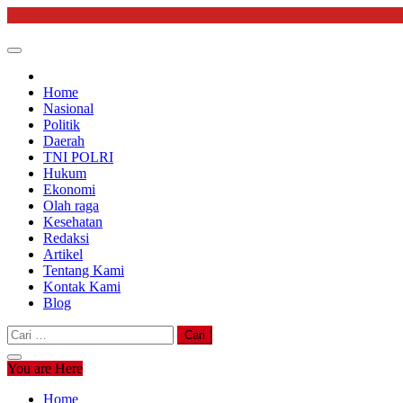
Skip
to
content
Home
Nasional
Politik
Daerah
TNI POLRI
Hukum
Ekonomi
Olah raga
Kesehatan
Redaksi
Artikel
Tentang Kami
Kontak Kami
Blog
Cari
untuk:
You are Here
Home