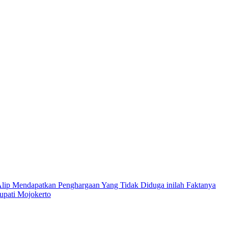
ip Mendapatkan Penghargaan Yang Tidak Diduga inilah Faktanya
upati Mojokerto