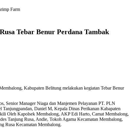
hrimp Farm
 Rusa Tebar Benur Perdana Tambak
Membalong, Kabupaten Belitung melakukan kegiatan Tebar Benur
.Sos, Senior Manager Niaga dan Manjemen Pelayanan PT. PLN
l Tanjungpandan, Daniel M, Kepala Dinas Perikanan Kabapaten
iwakili Oleh Kapolsek Membalong, AKP Edi Harto, Camat Membalong,
j. Kades Tanjung Rusa, Andie, Tokoh Agama Kecamatan Membalong,
ng Rusa Kecamatan Membalong.