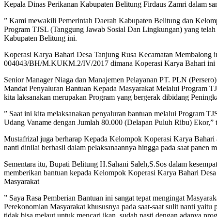
Kepala Dinas Perikanan Kabupaten Belitung Firdaus Zamri dalam sa
” Kami mewakili Pemerintah Daerah Kabupaten Belitung dan Kelomp
Program TJSL (Tanggung Jawab Sosial Dan Lingkungan) yang telah
Kabupaten Belitung ini.
Koperasi Karya Bahari Desa Tanjung Rusa Kecamatan Membalong in
004043/BH/M.KUKM.2/IV/2017 dimana Koperasi Karya Bahari ini di
Senior Manager Niaga dan Manajemen Pelayanan PT. PLN (Persero)
Mandat Penyaluran Bantuan Kepada Masyarakat Melalui Program TJS
kita laksanakan merupakan Program yang bergerak dibidang Pening
” Saat ini kita melaksanakan penyaluran bantuan melalui Program 
Udang Vaname dengan Jumlah 80.000 (Delapan Puluh Ribu) Ekor,” te
Mustafrizal juga berharap Kepada Kelompok Koperasi Karya Bahari a
nanti dinilai berhasil dalam pelaksanaannya hingga pada saat panen 
Sementara itu, Bupati Belitung H.Sahani Saleh,S.Sos dalam kesemp
memberikan bantuan kepada Kelompok Koperasi Karya Bahari Des
Masyarakat
” Saya Rasa Pemberian Bantuan ini sangat tepat mengingat Masyar
Perekonomian Masyarakat khususnya pada saat-saat sulit nanti yaitu 
tidak bisa melaut untuk mencari ikan, sudah pasti dengan adanya pr