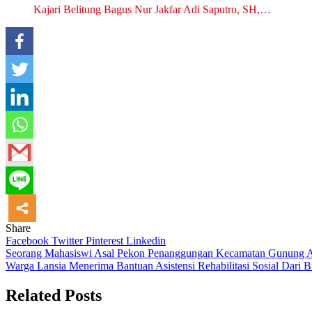
Kajari Belitung Bagus Nur Jakfar Adi Saputro, SH,…
Share
Facebook
Twitter
Pinterest
Linkedin
Navigasi
Seorang Mahasiswi Asal Pekon Penanggungan Kecamatan Gunung Al
Warga Lansia Menerima Bantuan Asistensi Rehabilitasi Sosial Dari B
pos
Related Posts