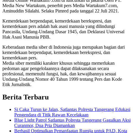
Media Online Wartakum7.com di luncurkan di jakarta Oleh PT.
Media New Wartakum, penerbit pers Media Wartakum7.com,
Aminuddin Silalahi. Selaku Pimred pada tanggal 22 Juli 2021.
Kemerdekaan berpendapat, kemerdekaan berekspresi, dan
kemerdekaan pers adalah hak asasi manusia yang dilindungi
Pancasila, Undang-Undang Dasar 1945, dan Deklarasi Universal
Hak Asasi Manusia PBB.
Keberadaan media siber di Indonesia juga merupakan bagian dari
kemerdekaan berpendapat, kemerdekaan berekspresi, dan
kemerdekaan pers.
Media siber memiliki karakter khusus sehingga memerlukan
pedoman agar pengelolaannya dapat dilaksanakan secara
profesional, memenuhi fungsi, hak, dan kewajibannya sesuai
Undang-Undang Nomor 40 Tahun 1999 tentang Pers dan Kode
Etik Jurnalistik.
Berita Terbaru
Si Caka Turun ke Jalan, Satlantas Polresta Tangerang Edukasi
Pengendara di Titik Rawan Kecelakaan
Blue Light Patrol Satlantas Polresta Tangerang Gagalkan Aksi
Curanmor, Dua Pria Diamankan
Berhasil Optimalkan Pemanfaatan Rumija untuk PAD, Kota