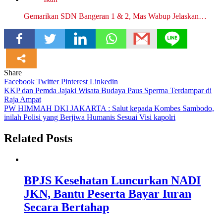
Gemarikan SDN Bangeran 1 & 2, Mas Wabup Jelaskan…
Share
Facebook
Twitter
Pinterest
Linkedin
Navigasi
KKP dan Pemda Jajaki Wisata Budaya Paus Sperma Terdampar di
Raja Ampat
pos
PW HIMMAH DKI JAKARTA : Salut kepada Kombes Sambodo,
inilah Polisi yang Berjiwa Humanis Sesuai Visi kapolri
Related Posts
BPJS Kesehatan Luncurkan NADI
JKN, Bantu Peserta Bayar Iuran
Secara Bertahap