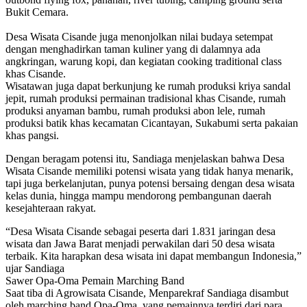
Bukit Cemara.
Desa Wisata Cisande juga menonjolkan nilai budaya setempat
dengan menghadirkan taman kuliner yang di dalamnya ada
angkringan, warung kopi, dan kegiatan cooking traditional class
khas Cisande.
Wisatawan juga dapat berkunjung ke rumah produksi kriya sandal
jepit, rumah produksi permainan tradisional khas Cisande, rumah
produksi anyaman bambu, rumah produksi abon lele, rumah
produksi batik khas kecamatan Cicantayan, Sukabumi serta pakaian
khas pangsi.
Dengan beragam potensi itu, Sandiaga menjelaskan bahwa Desa
Wisata Cisande memiliki potensi wisata yang tidak hanya menarik,
tapi juga berkelanjutan, punya potensi bersaing dengan desa wisata
kelas dunia, hingga mampu mendorong pembangunan daerah
kesejahteraan rakyat.
“Desa Wisata Cisande sebagai peserta dari 1.831 jaringan desa
wisata dan Jawa Barat menjadi perwakilan dari 50 desa wisata
terbaik. Kita harapkan desa wisata ini dapat membangun Indonesia,”
ujar Sandiaga
Sawer Opa-Oma Pemain Marching Band
Saat tiba di Agrowisata Cisande, Menparekraf Sandiaga disambut
oleh marching band Opa-Oma, yang pemainnya terdiri dari para