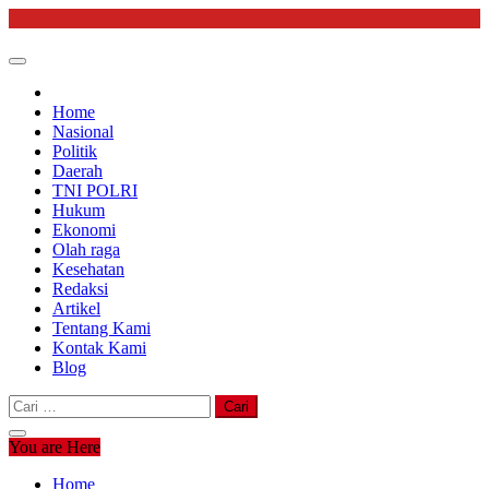
Skip
to
content
Home
Nasional
Politik
Daerah
TNI POLRI
Hukum
Ekonomi
Olah raga
Kesehatan
Redaksi
Artikel
Tentang Kami
Kontak Kami
Blog
Cari
untuk:
You are Here
Home