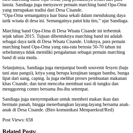
lansia. Sandiaga juga menyawer pemain marching band Opa-Oma
yang merupakan tradisi dari Desa Cisande.
“Opa-Oma semangatnya luar biasa sekali dalam mendukung daya
tarik wisata di desa ini. Semangatnya patut kita tiru,” ujar Sandiaga.
Marching band Opa-Oma di Desa Wisata Cisande ini terbentuk
sejak tahun 2015. Tujuan dibentuknya marching band ini adalah
sebagai daya tarik di Desa Wisata Cisande. Uniknya, para pemain
marching band Opa-Oma yang rata-rata berusia 50-70 tahun ini
sebelumnya tidak memiliki pengalaman sebagai pemain marching
band di usia muda.
Selanjutnya, Sandiaga juga menjumpai booth souvenir fesyen (baju
tani atau pangsi), kriya yang berupa kerajinan tangan bambu, bunga
lipat dari uang, caping. Ia juga melihat proses pembuatan makanan
khas Cisande, dan turut mencoba membuat nasi di tungku dan
menggoreng comro bersama ibu-ibu setempat.
Sandiaga juga menyempatkan untuk memberi makan ikan dan
bermain panah, hingga menerbangkan layang-layang bersama anak-
anak di Desa Cisande. (Biro komunikasi Menparekraf/Red)
Post Views:
658
Related Posts: