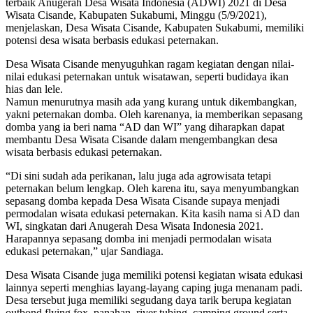
terbaik Anugerah Desa Wisata Indonesia (ADWI) 2021 di Desa
Wisata Cisande, Kabupaten Sukabumi, Minggu (5/9/2021),
menjelaskan, Desa Wisata Cisande, Kabupaten Sukabumi, memiliki
potensi desa wisata berbasis edukasi peternakan.
Desa Wisata Cisande menyuguhkan ragam kegiatan dengan nilai-
nilai edukasi peternakan untuk wisatawan, seperti budidaya ikan
hias dan lele.
Namun menurutnya masih ada yang kurang untuk dikembangkan,
yakni peternakan domba. Oleh karenanya, ia memberikan sepasang
domba yang ia beri nama “AD dan WI” yang diharapkan dapat
membantu Desa Wisata Cisande dalam mengembangkan desa
wisata berbasis edukasi peternakan.
“Di sini sudah ada perikanan, lalu juga ada agrowisata tetapi
peternakan belum lengkap. Oleh karena itu, saya menyumbangkan
sepasang domba kepada Desa Wisata Cisande supaya menjadi
permodalan wisata edukasi peternakan. Kita kasih nama si AD dan
WI, singkatan dari Anugerah Desa Wisata Indonesia 2021.
Harapannya sepasang domba ini menjadi permodalan wisata
edukasi peternakan,” ujar Sandiaga.
Desa Wisata Cisande juga memiliki potensi kegiatan wisata edukasi
lainnya seperti menghias layang-layang caping juga menanam padi.
Desa tersebut juga memiliki segudang daya tarik berupa kegiatan
outbond flying fox, panahan, river tubing, camping ground serta