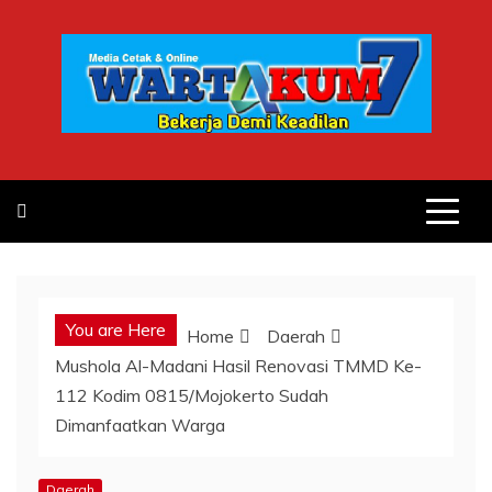
Skip
to
content
You are Here
Home
Daerah
Mushola Al-Madani Hasil Renovasi TMMD Ke-
112 Kodim 0815/Mojokerto Sudah
Dimanfaatkan Warga
Daerah