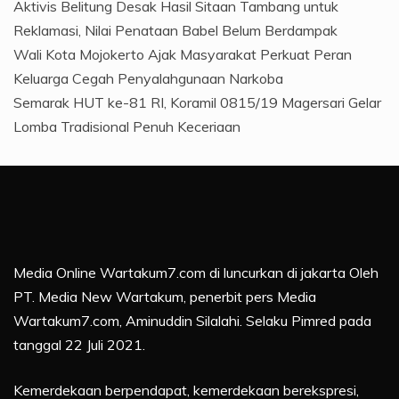
Aktivis Belitung Desak Hasil Sitaan Tambang untuk
Reklamasi, Nilai Penataan Babel Belum Berdampak
Wali Kota Mojokerto Ajak Masyarakat Perkuat Peran
Keluarga Cegah Penyalahgunaan Narkoba
Semarak HUT ke-81 RI, Koramil 0815/19 Magersari Gelar
Lomba Tradisional Penuh Keceriaan
Media Online Wartakum7.com di luncurkan di jakarta Oleh
PT. Media New Wartakum, penerbit pers Media
Wartakum7.com, Aminuddin Silalahi. Selaku Pimred pada
tanggal 22 Juli 2021.
Kemerdekaan berpendapat, kemerdekaan berekspresi,