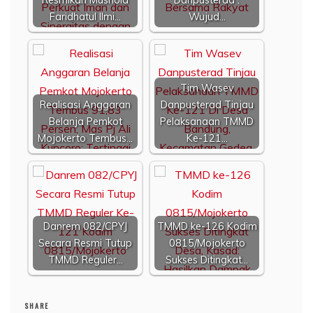
Faridhatul Ilmi…
Wujud…
Tim Wasev
Realisasi Anggaran
Danpusterad Tinjau
Belanja Pemkot
Pelaksanaan TMMD
Mojokerto Tembus…
Ke-121…
Danrem 082/CPYJ
TMMD ke-126 Kodim
Secara Resmi Tutup
0815/Mojokerto
TMMD Reguler…
Sukses Ditingkat…
SHARE