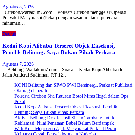
Agustus 8, 2026
Cirebon.wartakum7.com -- Polresta Cirebon menggelar Operasi
Penyakit Masyarakat (Pekat) dengan sasaran utama peredaran
minuman…
Daerah
Kedai Kopi Alibaba Terseret Objek Eksekusi,
Pemilik Belitung: Saya Bukan Pihak Perkara
Agustus 7, 2026
Belitung, Wartakum7.com – Suasana Kedai Kopi Alibaba di
Jalan Jenderal Sudirman, RT 12…
KONI Belitung dan SIWO PWI Bersinergi, Perkuat Publikasi
Olahraga Daerah
Polresta Cirebon Sita Ratusan Botol Miras Ilegal dalam Ops
Pekat
Kedai Kopi Alibaba Terseret Objek Eksekusi, Pemilik
Belitung: Saya Bukan Pihak Perkara
Aktivis Belitung Desak Hasil Sitaan Tambang untuk
Reklamasi, Nilai Penataan Babel Belum Berdampak
Wali Kota Mojokerto Ajak Masyarakat Perkuat Peran
Keluarga Cegah Penyalahgunaan Narkoba