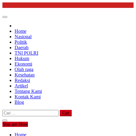
Skip
to
content
Home
Nasional
Politik
Daerah
TNI POLRI
Hukum
Ekonomi
Olah raga
Kesehatan
Redaksi
Artikel
Tentang Kami
Kontak Kami
Blog
Cari
untuk:
You are Here
Home