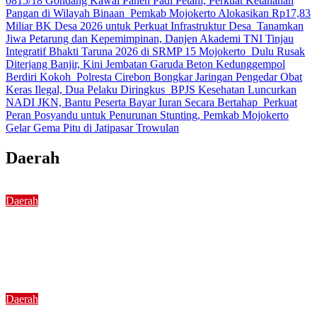
0815/18 Gondang Kawal Panen Padi Petani, Perkuat Ketahanan
Pangan di Wilayah Binaan
Pemkab Mojokerto Alokasikan Rp17,83
Miliar BK Desa 2026 untuk Perkuat Infrastruktur Desa
Tanamkan
Jiwa Petarung dan Kepemimpinan, Danjen Akademi TNI Tinjau
Integratif Bhakti Taruna 2026 di SRMP 15 Mojokerto
Dulu Rusak
Diterjang Banjir, Kini Jembatan Garuda Beton Kedunggempol
Berdiri Kokoh
Polresta Cirebon Bongkar Jaringan Pengedar Obat
Keras Ilegal, Dua Pelaku Diringkus
BPJS Kesehatan Luncurkan
NADI JKN, Bantu Peserta Bayar Iuran Secara Bertahap
Perkuat
Peran Posyandu untuk Penurunan Stunting, Pemkab Mojokerto
Gelar Gema Pitu di Jatipasar Trowulan
Daerah
Daerah
Si Caka Turun ke Jalan, Satlantas Polresta
Tangerang Edukasi Pengendara di Titik Rawan
Kecelakaan
Daerah