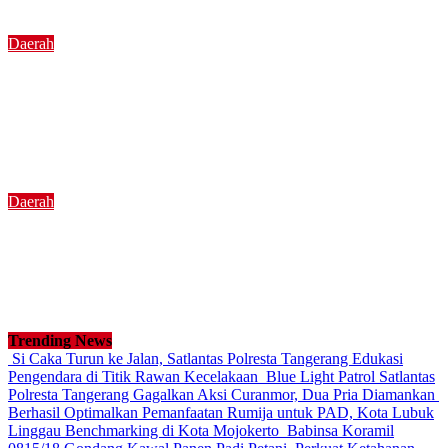
Agustus 6, 2026
1 min read
Daerah
Berhasil Optimalkan Pemanfaatan Rumija untuk
PAD, Kota Lubuk Linggau Benchmarking di Kota
Mojokerto
Agustus 5, 2026
3 min read
Daerah
Babinsa Koramil 0815/18 Gondang Kawal Panen
Padi Petani, Perkuat Ketahanan Pangan di
Wilayah Binaan
Agustus 5, 2026
1 min read
Trending News
Si Caka Turun ke Jalan, Satlantas Polresta Tangerang Edukasi
Pengendara di Titik Rawan Kecelakaan
Blue Light Patrol Satlantas
Polresta Tangerang Gagalkan Aksi Curanmor, Dua Pria Diamankan
Berhasil Optimalkan Pemanfaatan Rumija untuk PAD, Kota Lubuk
Linggau Benchmarking di Kota Mojokerto
Babinsa Koramil