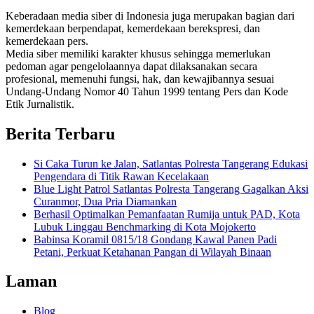
Keberadaan media siber di Indonesia juga merupakan bagian dari
kemerdekaan berpendapat, kemerdekaan berekspresi, dan
kemerdekaan pers.
Media siber memiliki karakter khusus sehingga memerlukan
pedoman agar pengelolaannya dapat dilaksanakan secara
profesional, memenuhi fungsi, hak, dan kewajibannya sesuai
Undang-Undang Nomor 40 Tahun 1999 tentang Pers dan Kode
Etik Jurnalistik.
Berita Terbaru
Si Caka Turun ke Jalan, Satlantas Polresta Tangerang Edukasi
Pengendara di Titik Rawan Kecelakaan
Blue Light Patrol Satlantas Polresta Tangerang Gagalkan Aksi
Curanmor, Dua Pria Diamankan
Berhasil Optimalkan Pemanfaatan Rumija untuk PAD, Kota
Lubuk Linggau Benchmarking di Kota Mojokerto
Babinsa Koramil 0815/18 Gondang Kawal Panen Padi
Petani, Perkuat Ketahanan Pangan di Wilayah Binaan
Laman
Blog