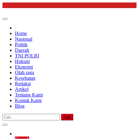
Skip
to
content
Home
Nasional
Politik
Daerah
TNI POLRI
Hukum
Ekonomi
Olah raga
Kesehatan
Redaksi
Artikel
Tentang Kami
Kontak Kami
Blog
Cari
untuk: