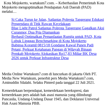
Kota Mojokerto, wartakum7.com. – Keberhasilan Pemerintah Kota
Mojokerto mengoptimalkan Pendapatan Asli Daerah (PAD)
melalui…
Si Caka Turun ke Jalan, Satlantas Polresta Tangerang Edukasi
Pengendara di Titik Rawan Kecelakaan
Blue Light Patrol Satlantas Polresta Tangerang Gagalkan Aksi
Curanmor, Dua Pria Diamankan
Berhasil Optimalkan Pemanfaatan Rumija untuk PAD, Kota
Lubuk Linggau Benchmarking di Kota Mojokerto
Babinsa Koramil 0815/18 Gondang Kawal Panen Padi
Petani, Perkuat Ketahanan Pangan di Wilayah Binaan
Pemkab Mojokerto Alokasikan Rp17,83 Miliar BK Desa
2026 untuk Perkuat Infrastruktur Desa
Media Online Wartakum7.com di luncurkan di jakarta Oleh PT.
Media New Wartakum, penerbit pers Media Wartakum7.com,
Aminuddin Silalahi. Selaku Pimred pada tanggal 22 Juli 2021.
Kemerdekaan berpendapat, kemerdekaan berekspresi, dan
kemerdekaan pers adalah hak asasi manusia yang dilindungi
Pancasila, Undang-Undang Dasar 1945, dan Deklarasi Universal
Hak Asasi Manusia PBB.