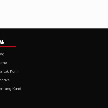
AN
log
ome
ontak Kami
edaksi
entang Kami