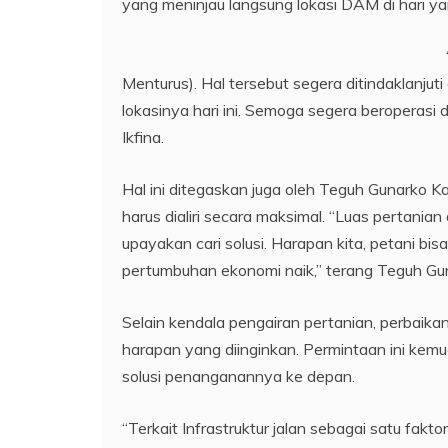
yang meninjau langsung lokasi DAM di hari y
Menturus). Hal tersebut segera ditindaklanju
lokasinya hari ini. Semoga segera beroperasi
Ikfina.
Hal ini ditegaskan juga oleh Teguh Gunarko K
harus dialiri secara maksimal. “Luas pertanian d
upayakan cari solusi. Harapan kita, petani bi
pertumbuhan ekonomi naik,” terang Teguh Gu
Selain kendala pengairan pertanian, perbaikan 
harapan yang diinginkan. Permintaan ini kemu
solusi penanganannya ke depan.
“Terkait Infrastruktur jalan sebagai satu fakt