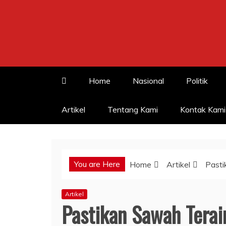
Skip
to
content
Home
Nasional
Politik
Artikel
Tentang Kami
Kontak Kami
You are Here
Home
Artikel
Pasti
Artikel
Pastikan Sawah Terair