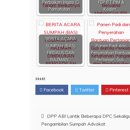
Perbaikan Irigasi Ci
FEP PT PIM &
Pamatutan…
Kodim…
BERITA ACARA
SUMPAH (BAS)
Panen Padi dan
FIRDAUS DAN
Penyerahan Bantua
RAZMAN…
Pertanian, Gus…
SHARE
Facebook
Twitter
Pinterest
Navigasi
DPP ABI Lantik Beberapa DPC Sekalig
Pengambilan Sumpah Advokat
pos