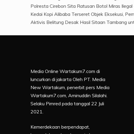
Polresta Cirebon Sita Ratusan Botol Miras Ilega
Kedai Kopi Alibaba Terseret Objek Eksekusi, Pem
Aktivis Belitung Desak Hasil Sitaan Tambang u
Media Online Wartakum7.com di
luncurkan di jakarta Oleh PT. Media
New Wartakum, penerbit pers Media
Wartakum7.com, Aminuddin Silalahi.
Selaku Pimred pada tanggal 22 Juli
2021.
Kemerdekaan berpendapat,