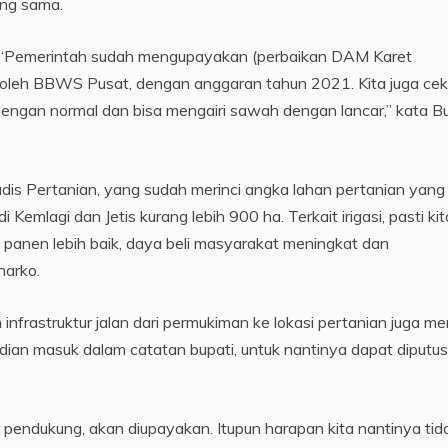
ang sama.
“Pemerintah sudah mengupayakan (perbaikan DAM Karet
ti oleh BBWS Pusat, dengan anggaran tahun 2021. Kita juga cek
 dengan normal dan bisa mengairi sawah dengan lancar,” kata B
adis Pertanian, yang sudah merinci angka lahan pertanian yang
i Kemlagi dan Jetis kurang lebih 900 ha. Terkait irigasi, pasti kit
sa panen lebih baik, daya beli masyarakat meningkat dan
narko.
infrastruktur jalan dari permukiman ke lokasi pertanian juga me
dian masuk dalam catatan bupati, untuk nantinya dapat diputu
or pendukung, akan diupayakan. Itupun harapan kita nantinya tid