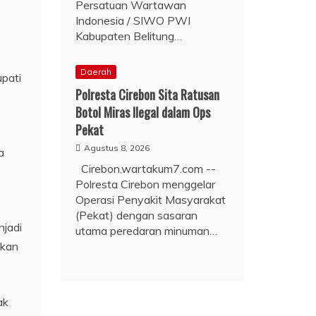
Persatuan Wartawan
Indonesia / SIWO PWI
Kabupaten Belitung…
Daerah
upati
Polresta Cirebon Sita Ratusan
Botol Miras Ilegal dalam Ops
Pekat
Agustus 8, 2026
a
Cirebon.wartakum7.com --
Polresta Cirebon menggelar
Operasi Penyakit Masyarakat
(Pekat) dengan sasaran
njadi
utama peredaran minuman…
skan
ak