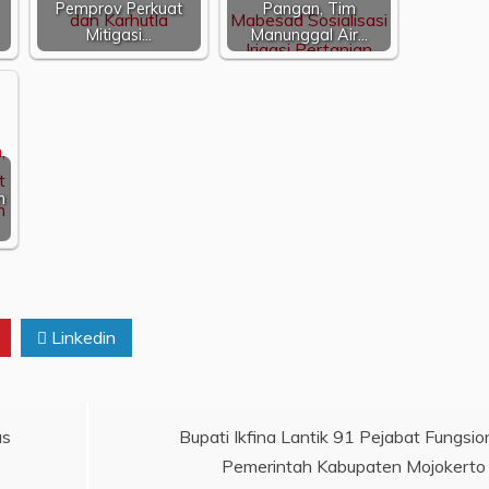
Pemprov Perkuat
Pangan, Tim
Mitigasi…
Manunggal Air…
n
Linkedin
us
Bupati Ikfina Lantik 91 Pejabat Fungsio
Pemerintah Kabupaten Mojokerto