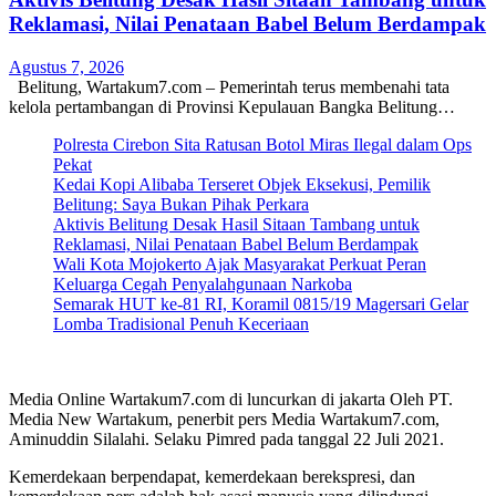
Reklamasi, Nilai Penataan Babel Belum Berdampak
Agustus 7, 2026
Belitung, Wartakum7.com – Pemerintah terus membenahi tata
kelola pertambangan di Provinsi Kepulauan Bangka Belitung…
Polresta Cirebon Sita Ratusan Botol Miras Ilegal dalam Ops
Pekat
Kedai Kopi Alibaba Terseret Objek Eksekusi, Pemilik
Belitung: Saya Bukan Pihak Perkara
Aktivis Belitung Desak Hasil Sitaan Tambang untuk
Reklamasi, Nilai Penataan Babel Belum Berdampak
Wali Kota Mojokerto Ajak Masyarakat Perkuat Peran
Keluarga Cegah Penyalahgunaan Narkoba
Semarak HUT ke-81 RI, Koramil 0815/19 Magersari Gelar
Lomba Tradisional Penuh Keceriaan
Media Online Wartakum7.com di luncurkan di jakarta Oleh PT.
Media New Wartakum, penerbit pers Media Wartakum7.com,
Aminuddin Silalahi. Selaku Pimred pada tanggal 22 Juli 2021.
Kemerdekaan berpendapat, kemerdekaan berekspresi, dan