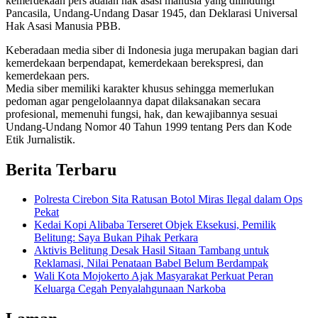
kemerdekaan pers adalah hak asasi manusia yang dilindungi
Pancasila, Undang-Undang Dasar 1945, dan Deklarasi Universal
Hak Asasi Manusia PBB.
Keberadaan media siber di Indonesia juga merupakan bagian dari
kemerdekaan berpendapat, kemerdekaan berekspresi, dan
kemerdekaan pers.
Media siber memiliki karakter khusus sehingga memerlukan
pedoman agar pengelolaannya dapat dilaksanakan secara
profesional, memenuhi fungsi, hak, dan kewajibannya sesuai
Undang-Undang Nomor 40 Tahun 1999 tentang Pers dan Kode
Etik Jurnalistik.
Berita Terbaru
Polresta Cirebon Sita Ratusan Botol Miras Ilegal dalam Ops
Pekat
Kedai Kopi Alibaba Terseret Objek Eksekusi, Pemilik
Belitung: Saya Bukan Pihak Perkara
Aktivis Belitung Desak Hasil Sitaan Tambang untuk
Reklamasi, Nilai Penataan Babel Belum Berdampak
Wali Kota Mojokerto Ajak Masyarakat Perkuat Peran
Keluarga Cegah Penyalahgunaan Narkoba