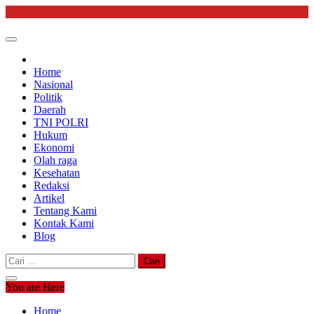
Skip
to
content
Home
Nasional
Politik
Daerah
TNI POLRI
Hukum
Ekonomi
Olah raga
Kesehatan
Redaksi
Artikel
Tentang Kami
Kontak Kami
Blog
Cari
untuk:
You are Here
Home