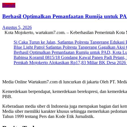
Daerah
Berhasil Optimalkan Pemanfaatan Rumija untuk P
Agustus 5, 2026
Kota Mojokerto, wartakum7.com. – Keberhasilan Pemerintah Kota 
Si Caka Turun ke Jalan, Satlantas Polresta Tangerang Edukasi
Blue Light Patrol Satlantas Polresta Tangerang Gagalkan Aks
Berhasil Optimalkan Pemanfaatan Rumija untuk PAD, Kota L
Babinsa Koramil 0815/18 Gondang Kawal Panen Padi Petani, 
Pemkab Mojokerto Alokasikan Rp17,83 Miliar BK Desa 2026 un
Media Online Wartakum7.com di luncurkan di jakarta Oleh PT. Medi
Kemerdekaan berpendapat, kemerdekaan berekspresi, dan kemerdekaa
PBB.
Keberadaan media siber di Indonesia juga merupakan bagian dari ke
Media siber memiliki karakter khusus sehingga memerlukan pedoman
Tahun 1999 tentang Pers dan Kode Etik Jurnalistik.