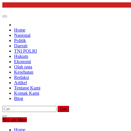
Skip
to
content
Home
Nasional
Politik
Daerah
TNI POLRI
Hukum
Ekonomi
Olah raga
Kesehatan
Redaksi
Artikel
Tentang Kami
Kontak Kami
Blog
Cari
untuk:
You are Here
Home