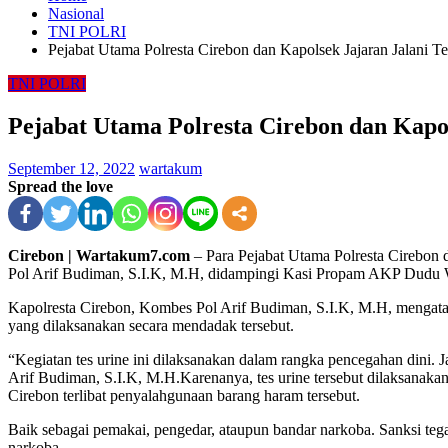
Nasional
TNI POLRI
Pejabat Utama Polresta Cirebon dan Kapolsek Jajaran Jalani T
TNI POLRI
Pejabat Utama Polresta Cirebon dan Kapol
September 12, 2022
wartakum
Spread the love
Cirebon | Wartakum7.com
– Para Pejabat Utama Polresta Cirebon d
Pol Arif Budiman, S.I.K, M.H, didampingi Kasi Propam AKP Dudu Wa
Kapolresta Cirebon, Kombes Pol Arif Budiman, S.I.K, M.H, mengatakan
yang dilaksanakan secara mendadak tersebut.
“Kegiatan tes urine ini dilaksanakan dalam rangka pencegahan dini.
Arif Budiman, S.I.K, M.H.
Karenanya, tes urine tersebut dilaksanak
Cirebon terlibat penyalahgunaan barang haram tersebut.
Baik sebagai pemakai, pengedar, ataupun bandar narkoba. Sanksi tega
narkoba.