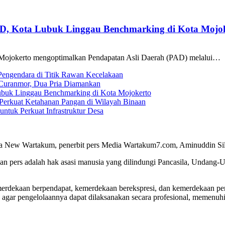
AD, Kota Lubuk Linggau Benchmarking di Kota Mojo
Mojokerto mengoptimalkan Pendapatan Asli Daerah (PAD) melalui…
 Pengendara di Titik Rawan Kecelakaan
i Curanmor, Dua Pria Diamankan
ubuk Linggau Benchmarking di Kota Mojokerto
Perkuat Ketahanan Pangan di Wilayah Binaan
tuk Perkuat Infrastruktur Desa
a New Wartakum, penerbit pers Media Wartakum7.com, Aminuddin Silal
n pers adalah hak asasi manusia yang dilindungi Pancasila, Undang-
merdekaan berpendapat, kemerdekaan berekspresi, dan kemerdekaan per
 agar pengelolaannya dapat dilaksanakan secara profesional, memenu