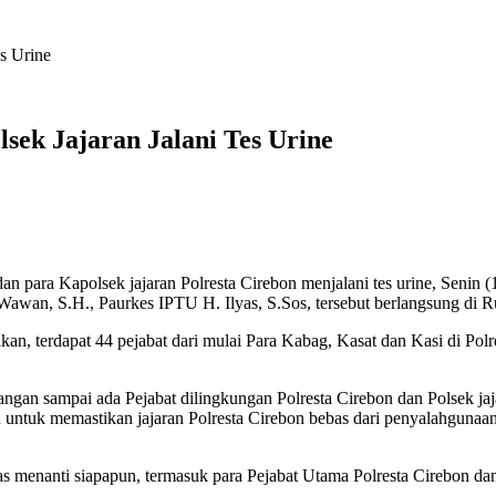
es Urine
sek Jajaran Jalani Tes Urine
an para Kapolsek jajaran Polresta Cirebon menjalani tes urine, Senin
wan, S.H., Paurkes IPTU H. Ilyas, S.Sos, tersebut berlangsung di R
, terdapat 44 pejabat dari mulai Para Kabag, Kasat dan Kasi di Polre
 Jangan sampai ada Pejabat dilingkungan Polresta Cirebon dan Polsek j
an untuk memastikan jajaran Polresta Cirebon bebas dari penyalahguna
s menanti siapapun, termasuk para Pejabat Utama Polresta Cirebon dan 