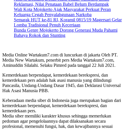
Reklamasi, Nilai Penataan Babel Belum Berdampak
Wali Kota Mojokerto Ajak Masyarakat Perkuat Peran
Keluarga Cegah Penyalahgunaan Narkoba
Semarak HUT ke-81 RI, Koramil 0815/19 Magersari Gelar
Lomba Tradisional Penuh Keceriaan
Bunda Genre Mojokerto Dorong Generasi Muda Pahami
Bahaya Rokok dan Stunting
Media Online Wartakum7.com di luncurkan di jakarta Oleh PT.
Media New Wartakum, penerbit pers Media Wartakum7.com,
Aminuddin Silalahi. Selaku Pimred pada tanggal 22 Juli 2021.
Kemerdekaan berpendapat, kemerdekaan berekspresi, dan
kemerdekaan pers adalah hak asasi manusia yang dilindungi
Pancasila, Undang-Undang Dasar 1945, dan Deklarasi Universal
Hak Asasi Manusia PBB.
Keberadaan media siber di Indonesia juga merupakan bagian dari
kemerdekaan berpendapat, kemerdekaan berekspresi, dan
kemerdekaan pers.
Media siber memiliki karakter khusus sehingga memerlukan
pedoman agar pengelolaannya dapat dilaksanakan secara
profesional, memenuhi fungsi, hak, dan kewajibannya sesuai