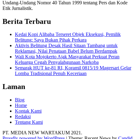
Undang-Undang Nomor 40 Tahun 1999 tentang Pers dan Kode
Etik Jurnalistik.
Berita Terbaru
Kedai Kopi Alibaba Terseret Objek Eksekusi, Pemilik
Belitung: Saya Bukan Pihak Perkara
Aktivis Belitung Desak Hasil Sitaan Tambang untuk
Reklamasi, Nilai Penataan Babel Belum Berdampak
Wali Kota Mojokerto Ajak Masyarakat Perkuat Peran
Keluarga Cegah Penyalahgunaan Narkoba
Semarak HUT ke-81 RI, Koramil 0815/19 Magersari Gelar
Lomba Tradisional Penuh Keceriaan
Laman
Blog
Home
Kontak Kami
Redaksi
Tentang Kami
PT. MEDIA NEW WARTAKUM 2021.
Proudly powered by WordPress
|
Theme: Recent News by
Candid