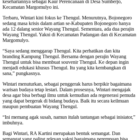
kesehariannya sebagai Kaur Perencanaan di Desa Sumberjo,
Kecamatan Margomulyo ini.
Terbaru, Wintari kini fokus ke Thengul. Menurutnya, Bojonegoro
sedang masa krisis dalam artian se-Kabupaten Bojonegoro hanya
ada 12 dalang senior Wayang Thengul. Sementara, ada dua perajin
Wayang Thengul. Yakni di Kecamatan Padangan dan di Kecamatan
Margomulyo.
“Saya sedang menggarap Thengul. Kita perhatikan dan kita
branding Kampung Thengul. Bersama dengan perajin Wayang
Thengul untuk bisa membuat souvenir Thengul. Ke depan ingin
menjadi edukasi khusus Thengul. Itu yang kita kembangkan di
sana,” pungkasnya.
Wintari menuturkan, sebagai penggerak harus berpikir bagaimana
warisan budaya tetap lestari. Dalam prosesnya, Wintari mengajak
desa agar bisa berbagi ilmu untuk kemudian ada regenerasi pemuda
yang dapat bergerak di bidang budaya. Baik itu secara keilmuan
maupun pembuatan Wayang Thengul.
“Ini memang agak susah, namun itulah tantangan sebagai inisiator,”
imbuhnya.
Bagi Wintari, RA Kartini merupakan bentuk semangat. Dan
semangat yang paling relevan yakni bagaimana perempuan bisa