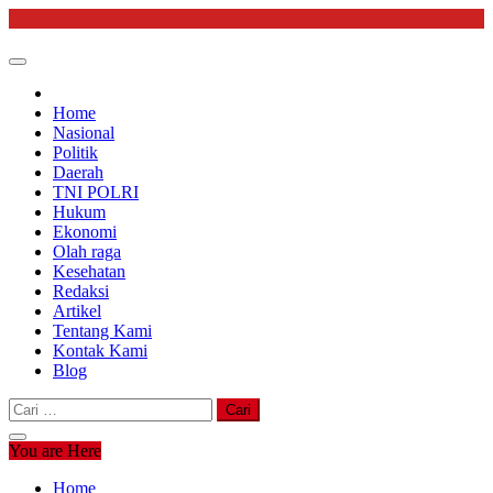
Skip
to
content
Home
Nasional
Politik
Daerah
TNI POLRI
Hukum
Ekonomi
Olah raga
Kesehatan
Redaksi
Artikel
Tentang Kami
Kontak Kami
Blog
Cari
untuk:
You are Here
Home