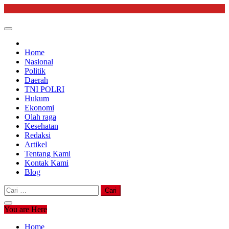
Skip
to
content
Home
Nasional
Politik
Daerah
TNI POLRI
Hukum
Ekonomi
Olah raga
Kesehatan
Redaksi
Artikel
Tentang Kami
Kontak Kami
Blog
Cari
untuk:
You are Here
Home