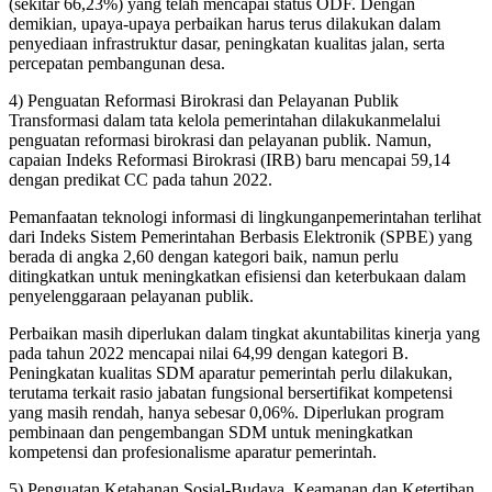
(sekitar 66,23%) yang telah mencapai status ODF. Dengan
demikian, upaya-upaya perbaikan harus terus dilakukan dalam
penyediaan infrastruktur dasar, peningkatan kualitas jalan, serta
percepatan pembangunan desa.
4) Penguatan Reformasi Birokrasi dan Pelayanan Publik
Transformasi dalam tata kelola pemerintahan dilakukanmelalui
penguatan reformasi birokrasi dan pelayanan publik. Namun,
capaian Indeks Reformasi Birokrasi (IRB) baru mencapai 59,14
dengan predikat CC pada tahun 2022.
Pemanfaatan teknologi informasi di lingkunganpemerintahan terlihat
dari Indeks Sistem Pemerintahan Berbasis Elektronik (SPBE) yang
berada di angka 2,60 dengan kategori baik, namun perlu
ditingkatkan untuk meningkatkan efisiensi dan keterbukaan dalam
penyelenggaraan pelayanan publik.
Perbaikan masih diperlukan dalam tingkat akuntabilitas kinerja yang
pada tahun 2022 mencapai nilai 64,99 dengan kategori B.
Peningkatan kualitas SDM aparatur pemerintah perlu dilakukan,
terutama terkait rasio jabatan fungsional bersertifikat kompetensi
yang masih rendah, hanya sebesar 0,06%. Diperlukan program
pembinaan dan pengembangan SDM untuk meningkatkan
kompetensi dan profesionalisme aparatur pemerintah.
5) Penguatan Ketahanan Sosial-Budaya, Keamanan dan Ketertiban