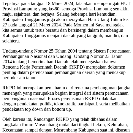
Tepatnya pada tanggal 18 Maret 2024, kita akan memperingati HUT
Provinsi Lampung yang ke-60, semoga Provinsi Lampung semakin
maju, sejahtera, dan berjaya. Selang beberapa hari kemudian,
Kabupaten Tanggamus juga akan merayakan Hari Ulang Tahun ke-
27 pada tanggal 21 Maret 2024. Pada Momen ini Saya mengajak
kita semua untuk terus bersatu dan bersinergi dalam membangun
Kabupaten Tanggamus menjadi daerah yang tangguh, mandiri, dan
sejahtera.
Undang-undang Nomor 25 Tahun 2004 tentang Sistem Perencanaan
Pembangunan Nasional dan Undang- Undang Nomor 23 Tahun
2014 tentang Pemerintahan Daerah telah menegaskan bahwa
Rencana Kerja Pemerintah Daerah (RKPD) merupakan dokumen
penting dalam perencanaan pembangunan daerah yang mencakup
periode satu tahun.
RKPD ini merupakan penjabaran dari rencana pembangunan jangka
menengah yang merupakan bagian integral dari sistem perencanaan
pembangunan nasional. Proses penyusunan RKPD dilakukan
dengan pendekatan politik, teknokratik, partisipatif, serta melibatkan
pendekatan top down dan bottom up.
Oleh karena itu, Rancangan RKPD yang telah dibahas dalam
rangkaian forum Musrenbang mulai dari tingkat Pekon, Kelurahan,
Kecamatan sampai dengan Musrenbang Kabupaten saat ini, disusun