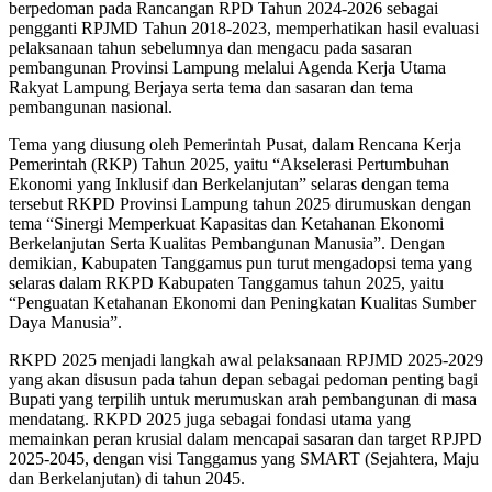
berpedoman pada Rancangan RPD Tahun 2024-2026 sebagai
pengganti RPJMD Tahun 2018-2023, memperhatikan hasil evaluasi
pelaksanaan tahun sebelumnya dan mengacu pada sasaran
pembangunan Provinsi Lampung melalui Agenda Kerja Utama
Rakyat Lampung Berjaya serta tema dan sasaran dan tema
pembangunan nasional.
Tema yang diusung oleh Pemerintah Pusat, dalam Rencana Kerja
Pemerintah (RKP) Tahun 2025, yaitu “Akselerasi Pertumbuhan
Ekonomi yang Inklusif dan Berkelanjutan” selaras dengan tema
tersebut RKPD Provinsi Lampung tahun 2025 dirumuskan dengan
tema “Sinergi Memperkuat Kapasitas dan Ketahanan Ekonomi
Berkelanjutan Serta Kualitas Pembangunan Manusia”. Dengan
demikian, Kabupaten Tanggamus pun turut mengadopsi tema yang
selaras dalam RKPD Kabupaten Tanggamus tahun 2025, yaitu
“Penguatan Ketahanan Ekonomi dan Peningkatan Kualitas Sumber
Daya Manusia”.
RKPD 2025 menjadi langkah awal pelaksanaan RPJMD 2025-2029
yang akan disusun pada tahun depan sebagai pedoman penting bagi
Bupati yang terpilih untuk merumuskan arah pembangunan di masa
mendatang. RKPD 2025 juga sebagai fondasi utama yang
memainkan peran krusial dalam mencapai sasaran dan target RPJPD
2025-2045, dengan visi Tanggamus yang SMART (Sejahtera, Maju
dan Berkelanjutan) di tahun 2045.