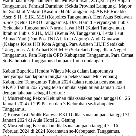
Hadir dalam kegiatan tersebut: Mulyadi Irsan, S.T.,M.T (PJ Bupati
Tanggamus). Fahrizal Darminto (Sekda Provinsi Lampung), Mayor
Inf Solikhul Makruf (Kasdim 0424/Tanggamus). AKBP Rinaldo
Aser, S.H., S.IK.,M.Si (Kapolres Tanggamus). Heri Agus Setiawan
S.Sos (Ketua DPRD Tanggamus). Drs. Hamid Heryansyah Lubis
(Sekdakab Tanggamus). Nurma Jayani SH (Kajari Tanggamus).
Ibrahim Lubis, S.HI., M.H (Ketua PA Tanggamus). Letda Laut
Ahmad Yani (Dan Pos TNI AL Kota Agung). Andi Gunawan
(Kalapas Kelas II B Kota Agung), Para Asisten I,II,III Setdakab
Tanggamus. Arif Adhari S.H.M.H (Sekretaris Pengadilan Negeri
Tanggamus), Para Kepala OPD Kabupaten Tanggamus. Para Camat
Se-Kabupaten Tanggamus dan para Tamu undangan.
Kaban Baperida Hendra Wijaya Mega dalam Laporannya
menyampaikan laporan rangkaian pelaksanaan Musrenbang
Kabupaten Tanggamus Tahun 2024 dalam rangka penyusunan
RKPD Tahun 2025 yang telah dimulai sejak bulan Januari 2024
dengan tahapan sebagai berikut :
1) Musrenbang Pekon/Kelurahan dilaksanakan pada tanggal 6– 26
Januari 2024 di 299 Pekon dan 3 Kelurahan se-Kabupaten
Tanggamus.
2) Konsultasi Publik Ranwal RKPD dilaksanakan pada tanggal 31
Januari 2024 di Aula Hotel 21 Gisting.
3) Musrenbang Kecamatan dilaksanakan pada tanggal 7– 16
Februari 2024 di 2024 Kecamatan se-Kabupaten Tanggamus.