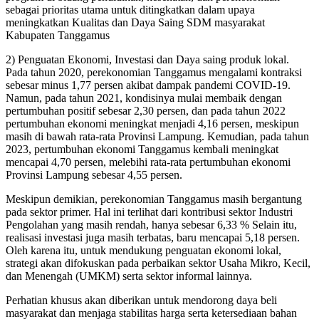
sebagai prioritas utama untuk ditingkatkan dalam upaya
meningkatkan Kualitas dan Daya Saing SDM masyarakat
Kabupaten Tanggamus
2) Penguatan Ekonomi, Investasi dan Daya saing produk lokal.
Pada tahun 2020, perekonomian Tanggamus mengalami kontraksi
sebesar minus 1,77 persen akibat dampak pandemi COVID-19.
Namun, pada tahun 2021, kondisinya mulai membaik dengan
pertumbuhan positif sebesar 2,30 persen, dan pada tahun 2022
pertumbuhan ekonomi meningkat menjadi 4,16 persen, meskipun
masih di bawah rata-rata Provinsi Lampung. Kemudian, pada tahun
2023, pertumbuhan ekonomi Tanggamus kembali meningkat
mencapai 4,70 persen, melebihi rata-rata pertumbuhan ekonomi
Provinsi Lampung sebesar 4,55 persen.
Meskipun demikian, perekonomian Tanggamus masih bergantung
pada sektor primer. Hal ini terlihat dari kontribusi sektor Industri
Pengolahan yang masih rendah, hanya sebesar 6,33 % Selain itu,
realisasi investasi juga masih terbatas, baru mencapai 5,18 persen.
Oleh karena itu, untuk mendukung penguatan ekonomi lokal,
strategi akan difokuskan pada perbaikan sektor Usaha Mikro, Kecil,
dan Menengah (UMKM) serta sektor informal lainnya.
Perhatian khusus akan diberikan untuk mendorong daya beli
masyarakat dan menjaga stabilitas harga serta ketersediaan bahan