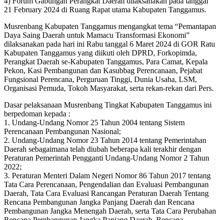
4) Forum Gabungan Perangkat Daerah dilaksanakan pada tanggal
21 February 2024 di Ruang Rapat utama Kabupaten Tanggamus.
Musrenbang Kabupaten Tanggamus mengangkat tema “Pemantapan
Daya Saing Daerah untuk Mamacu Transformasi Ekonomi”
dilaksanakan pada hari ini Rabu tanggal 6 Maret 2024 di GOR Ratu
Kabupaten Tanggamus yang diikuti oleh DPRD, Forkopimda,
Perangkat Daerah se-Kabupaten Tanggamus, Para Camat, Kepala
Pekon, Kasi Pembangunan dan Kasubbag Perencanaan, Pejabat
Fungsional Perencana, Perguruan Tinggi, Dunia Usaha, LSM,
Organisasi Pemuda, Tokoh Masyarakat, serta rekan-rekan dari Pers.
Dasar pelaksanaan Musrenbang Tingkat Kabupaten Tanggamus ini
berpedoman kepada :
1. Undang-Undang Nomor 25 Tahun 2004 tentang Sistem
Perencanaan Pembangunan Nasional;
2. Undang-Undang Nomor 23 Tahun 2014 tentang Pemerintahan
Daerah sebagaimana telah diubah beberapa kali terakhir dengan
Peraturan Pemerintah Pengganti Undang-Undang Nomor 2 Tahun
2022;
3. Peraturan Menteri Dalam Negeri Nomor 86 Tahun 2017 tentang
Tata Cara Perencanaan, Pengendalian dan Evaluasi Pembangunan
Daerah, Tata Cara Evaluasi Rancangan Peraturan Daerah Tentang
Rencana Pembangunan Jangka Panjang Daerah dan Rencana
Pembangunan Jangka Menengah Daerah, serta Tata Cara Perubahan
Rencana Pembangunan Jangka Panjang Daerah, Rencana