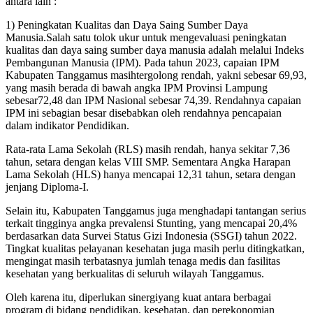
antara lain :
1) Peningkatan Kualitas dan Daya Saing Sumber Daya
Manusia.Salah satu tolok ukur untuk mengevaluasi peningkatan
kualitas dan daya saing sumber daya manusia adalah melalui Indeks
Pembangunan Manusia (IPM). Pada tahun 2023, capaian IPM
Kabupaten Tanggamus masihtergolong rendah, yakni sebesar 69,93,
yang masih berada di bawah angka IPM Provinsi Lampung
sebesar72,48 dan IPM Nasional sebesar 74,39. Rendahnya capaian
IPM ini sebagian besar disebabkan oleh rendahnya pencapaian
dalam indikator Pendidikan.
Rata-rata Lama Sekolah (RLS) masih rendah, hanya sekitar 7,36
tahun, setara dengan kelas VIII SMP. Sementara Angka Harapan
Lama Sekolah (HLS) hanya mencapai 12,31 tahun, setara dengan
jenjang Diploma-I.
Selain itu, Kabupaten Tanggamus juga menghadapi tantangan serius
terkait tingginya angka prevalensi Stunting, yang mencapai 20,4%
berdasarkan data Survei Status Gizi Indonesia (SSGI) tahun 2022.
Tingkat kualitas pelayanan kesehatan juga masih perlu ditingkatkan,
mengingat masih terbatasnya jumlah tenaga medis dan fasilitas
kesehatan yang berkualitas di seluruh wilayah Tanggamus.
Oleh karena itu, diperlukan sinergiyang kuat antara berbagai
program di bidang pendidikan, kesehatan, dan perekonomian