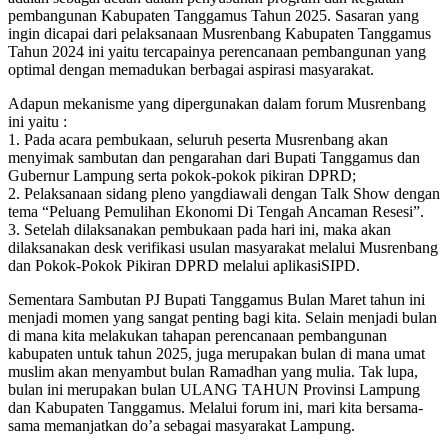
pembangunan Kabupaten Tanggamus Tahun 2025. Sasaran yang
ingin dicapai dari pelaksanaan Musrenbang Kabupaten Tanggamus
Tahun 2024 ini yaitu tercapainya perencanaan pembangunan yang
optimal dengan memadukan berbagai aspirasi masyarakat.
Adapun mekanisme yang dipergunakan dalam forum Musrenbang
ini yaitu :
1. Pada acara pembukaan, seluruh peserta Musrenbang akan
menyimak sambutan dan pengarahan dari Bupati Tanggamus dan
Gubernur Lampung serta pokok-pokok pikiran DPRD;
2. Pelaksanaan sidang pleno yangdiawali dengan Talk Show dengan
tema “Peluang Pemulihan Ekonomi Di Tengah Ancaman Resesi”.
3. Setelah dilaksanakan pembukaan pada hari ini, maka akan
dilaksanakan desk verifikasi usulan masyarakat melalui Musrenbang
dan Pokok-Pokok Pikiran DPRD melalui aplikasiSIPD.
Sementara Sambutan PJ Bupati Tanggamus Bulan Maret tahun ini
menjadi momen yang sangat penting bagi kita. Selain menjadi bulan
di mana kita melakukan tahapan perencanaan pembangunan
kabupaten untuk tahun 2025, juga merupakan bulan di mana umat
muslim akan menyambut bulan Ramadhan yang mulia. Tak lupa,
bulan ini merupakan bulan ULANG TAHUN Provinsi Lampung
dan Kabupaten Tanggamus. Melalui forum ini, mari kita bersama-
sama memanjatkan do’a sebagai masyarakat Lampung.