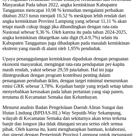
Masyarakat Pada tahun 2022, angka kemiskinan Kabupaten
Tanggamus mencapai 10,98 % kemudian mengalami perbaikan
ditahun 2023 turun menjadi 10,52 % meskipun lebih rendah dari
angka kemiskinan Provinsi Lampung yang sebesar 11,11 % akan
tetapi masih cukup tinggi jika dibandingkan dengan rata-rata
Nasional sebesar 9,36 %. Oleh karena itu pada tahun 2024-2025,
angka kemiskinan ditargetkan satu digit (9,4-9,7%) selain itu
Kabupaten Tanggamus juga dihadapkan pada masalah kemiskinan
ekstrem yang masih di alami oleh 1,95% penduduk.
Upaya penanggulangan kemiskinan dipadukan dengan penguatan
ekonomi masyarakat, mengingat rata-rata pendapatan per-kapita
masih rendah, yakni sebesar 29,59 juta/tahun. Hal ini juga
diintegrasikan dengan program kontribusi penting dalam
penanganan perubahan iklim, dengan target minimal menurunkan
emisi GRK sebesar 3,78%. Kejadian banjir yang terjadi setiap tahun
menyebabkan kerusakan pada lahan pertanian yang siap panen,
terutama di Kecamatan Semaka dan Kelumbayan.
Menurut analisis Badan Pengelolaan Daerah Aliran Sungai dan
Hutan Lindung (BPDAS-HL) Way Seputih-Way Sekampung,
wilayah di Kecamatan Semaka dan sekitarnya akan terus terkena
banjir dan longsor jika tidak ditangani secara serius oleh semua
pihak. Oleh karena itu, kami mengharapkan bantuan, kolaborasi,
dan sinergi dengan Pemerintah Provinsi Lampung untuk menangani