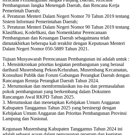
Pembangunan Jangka Menengah Daerah, dan Rencana Kerja
Pemerintah Daerah;
4. Peraturan Menteri Dalam Negeri Nomor 70 Tahun 2019 tentang
Sistem Informasi Pemerintahan Daerah;
5. Peraturan Menteri Dalam Negeri Nomor 90 Tahun 2019 tentang
Klasifikasi, Kodefikasi, dan Nomenklatur Perencanaan
Pembangunan dan Keuangan Daerah sebagaimana telah
dimutakhirkan beberapa kali terakhir dengan Keputusan Menteri
Dalam Negeri Nomor 050-5889 Tahun 2021.
Tujuan Musyawarah Perencanaan Pembangunan ini adalah untuk :
1. Mensinkronkan prioritas kegiatan pembangunan yang berasal
darihasil Musrenbang Pekon/Kelurahan, Musrenbang Kecamatan,
Konsultasi Publik dan Forum Gabungan Perangkat Daerah dengan
Rancangan Rennja Perangkat Daerah Tahun 2024.
2. Merumuskan dan memformulasikan isu-isu dan permasalahan
pokok pembangunan yang berkembang dalam Dokumen
Rancangan Awal RKPD Tahun 2025.
3. Merumuskan dan menetapkan Kebijakan Umum Anggaran
Kabupaten Tanggamus Tahun 2025 yang bersinergi dengan
Kebijakan Umum Anggaran dan Prioritas Pembangunan Provinsi
Lampung dan Nasional.
Kegunaan Musrenbang Kabupaten Tanggamus Tahun 2024 ini
adalah sebagai acuan dalam penyusunan program dan kegiatan