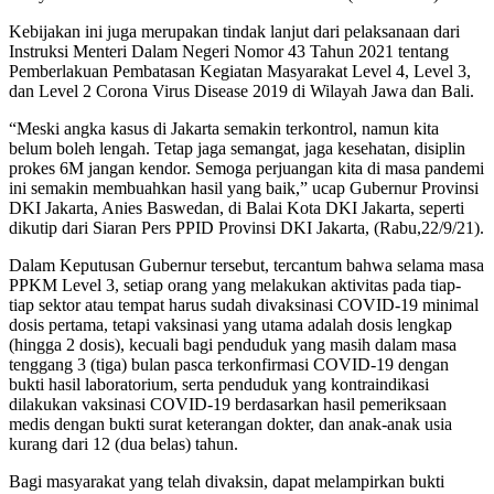
Kebijakan ini juga merupakan tindak lanjut dari pelaksanaan dari
Instruksi Menteri Dalam Negeri Nomor 43 Tahun 2021 tentang
Pemberlakuan Pembatasan Kegiatan Masyarakat Level 4, Level 3,
dan Level 2 Corona Virus Disease 2019 di Wilayah Jawa dan Bali.
“Meski angka kasus di Jakarta semakin terkontrol, namun kita
belum boleh lengah. Tetap jaga semangat, jaga kesehatan, disiplin
prokes 6M jangan kendor. Semoga perjuangan kita di masa pandemi
ini semakin membuahkan hasil yang baik,” ucap Gubernur Provinsi
DKI Jakarta, Anies Baswedan, di Balai Kota DKI Jakarta, seperti
dikutip dari Siaran Pers PPID Provinsi DKI Jakarta, (Rabu,22/9/21).
Dalam Keputusan Gubernur tersebut, tercantum bahwa selama masa
PPKM Level 3, setiap orang yang melakukan aktivitas pada tiap-
tiap sektor atau tempat harus sudah divaksinasi COVID-19 minimal
dosis pertama, tetapi vaksinasi yang utama adalah dosis lengkap
(hingga 2 dosis), kecuali bagi penduduk yang masih dalam masa
tenggang 3 (tiga) bulan pasca terkonfirmasi COVID-19 dengan
bukti hasil laboratorium, serta penduduk yang kontraindikasi
dilakukan vaksinasi COVID-19 berdasarkan hasil pemeriksaan
medis dengan bukti surat keterangan dokter, dan anak-anak usia
kurang dari 12 (dua belas) tahun.
Bagi masyarakat yang telah divaksin, dapat melampirkan bukti