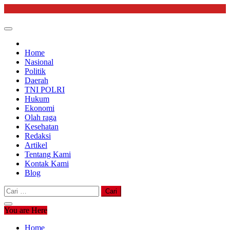
Skip
to
content
Home
Nasional
Politik
Daerah
TNI POLRI
Hukum
Ekonomi
Olah raga
Kesehatan
Redaksi
Artikel
Tentang Kami
Kontak Kami
Blog
Cari
untuk:
You are Here
Home