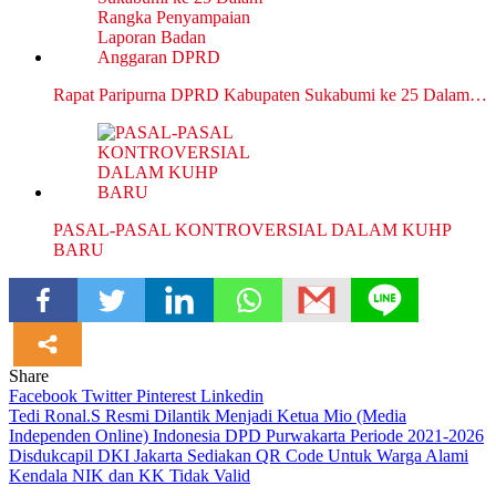
Rapat Paripurna DPRD Kabupaten Sukabumi ke 25 Dalam…
PASAL-PASAL KONTROVERSIAL DALAM KUHP
BARU
Share
Facebook
Twitter
Pinterest
Linkedin
Navigasi
Tedi Ronal.S Resmi Dilantik Menjadi Ketua Mio (Media
Independen Online) Indonesia DPD Purwakarta Periode 2021-2026
pos
Disdukcapil DKI Jakarta Sediakan QR Code Untuk Warga Alami
Kendala NIK dan KK Tidak Valid