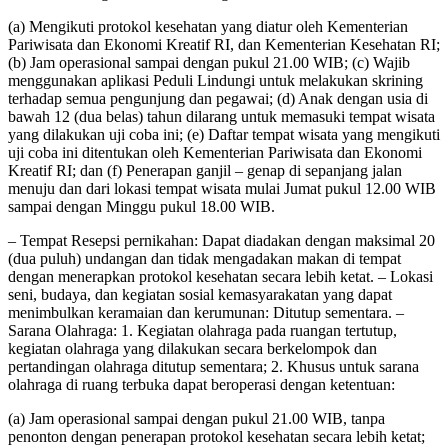
(a) Mengikuti protokol kesehatan yang diatur oleh Kementerian
Pariwisata dan Ekonomi Kreatif RI, dan Kementerian Kesehatan RI;
(b) Jam operasional sampai dengan pukul 21.00 WIB; (c) Wajib
menggunakan aplikasi Peduli Lindungi untuk melakukan skrining
terhadap semua pengunjung dan pegawai; (d) Anak dengan usia di
bawah 12 (dua belas) tahun dilarang untuk memasuki tempat wisata
yang dilakukan uji coba ini; (e) Daftar tempat wisata yang mengikuti
uji coba ini ditentukan oleh Kementerian Pariwisata dan Ekonomi
Kreatif RI; dan (f) Penerapan ganjil – genap di sepanjang jalan
menuju dan dari lokasi tempat wisata mulai Jumat pukul 12.00 WIB
sampai dengan Minggu pukul 18.00 WIB.
– Tempat Resepsi pernikahan: Dapat diadakan dengan maksimal 20
(dua puluh) undangan dan tidak mengadakan makan di tempat
dengan menerapkan protokol kesehatan secara lebih ketat. – Lokasi
seni, budaya, dan kegiatan sosial kemasyarakatan yang dapat
menimbulkan keramaian dan kerumunan: Ditutup sementara. –
Sarana Olahraga: 1. Kegiatan olahraga pada ruangan tertutup,
kegiatan olahraga yang dilakukan secara berkelompok dan
pertandingan olahraga ditutup sementara; 2. Khusus untuk sarana
olahraga di ruang terbuka dapat beroperasi dengan ketentuan:
(a) Jam operasional sampai dengan pukul 21.00 WIB, tanpa
penonton dengan penerapan protokol kesehatan secara lebih ketat;