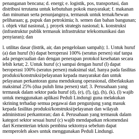
penanganan bencana; d. energi; e. logistik, pos, transportasi, dan
distribusi terutama untuk kebutuhan pokok masyarakat; f. makanan
dan minuman serta penunjangnya, termasuk untuk ternak/hewan
peliharaan; g. pupuk dan petrokimia; h. semen dan bahan bangunan;
i. objek vital nasional, j. proyek strategis nasional; k. konstruksi
(infrastruktur publik termasuk infrastruktur telekomunikasi dan
penyiaran); dan
l. utilitas dasar (listrik, air, dan pengelolaan sampah); 1. Untuk huruf
(a) dan huruf (b) dapat beroperasi 100% (seratus persen) staf tanpa
ada pengecualian dan dengan penerapan protokol kesehatan secara
lebih ketat; 2. Untuk huruf (c) sampai dengan huruf (l) dapat
beroperasi 100% (seratus persen) maksimal staf, hanya pada fasilitas
produksi/konstruksi/pelayanan kepada masyarakat dan untuk
pelayanan perkantoran guna mendukung operasional, diberlakukan
maksimal 25% (dua puluh lima persen) staf; 3. Perusahaan yang
termasuk dalam sektor pada huruf (d), (e), (f), (g), (h), (k), (l) wajib
untuk menggunakan aplikasi Peduli Lindungi guna melakukan
skrining terhadap semua pegawai dan pengunjung yang masuk
kepada fasilitas produksi/konstruksi/pelayanan dan wilayah
administrasi perkantoran; dan 4. Perusahaan yang termasuk dalam
kategori sektor sesuai huruf (c) wajib mendapatkan rekomendasi
dari Kementerian teknis pembina sektornya sebelum dapat
memperoleh akses untuk menggunakan Peduli Lindungi.