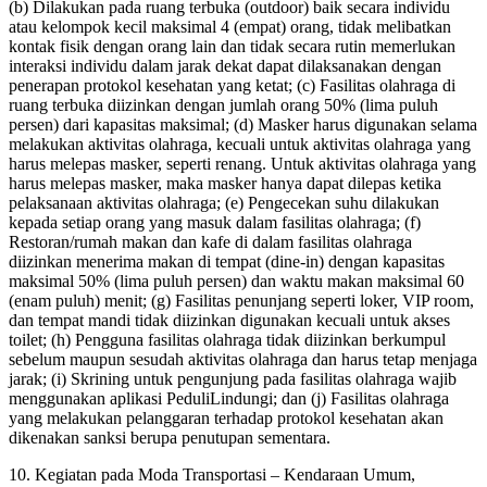
(b) Dilakukan pada ruang terbuka (outdoor) baik secara individu
atau kelompok kecil maksimal 4 (empat) orang, tidak melibatkan
kontak fisik dengan orang lain dan tidak secara rutin memerlukan
interaksi individu dalam jarak dekat dapat dilaksanakan dengan
penerapan protokol kesehatan yang ketat; (c) Fasilitas olahraga di
ruang terbuka diizinkan dengan jumlah orang 50% (lima puluh
persen) dari kapasitas maksimal; (d) Masker harus digunakan selama
melakukan aktivitas olahraga, kecuali untuk aktivitas olahraga yang
harus melepas masker, seperti renang. Untuk aktivitas olahraga yang
harus melepas masker, maka masker hanya dapat dilepas ketika
pelaksanaan aktivitas olahraga; (e) Pengecekan suhu dilakukan
kepada setiap orang yang masuk dalam fasilitas olahraga; (f)
Restoran/rumah makan dan kafe di dalam fasilitas olahraga
diizinkan menerima makan di tempat (dine-in) dengan kapasitas
maksimal 50% (lima puluh persen) dan waktu makan maksimal 60
(enam puluh) menit; (g) Fasilitas penunjang seperti loker, VIP room,
dan tempat mandi tidak diizinkan digunakan kecuali untuk akses
toilet; (h) Pengguna fasilitas olahraga tidak diizinkan berkumpul
sebelum maupun sesudah aktivitas olahraga dan harus tetap menjaga
jarak; (i) Skrining untuk pengunjung pada fasilitas olahraga wajib
menggunakan aplikasi PeduliLindungi; dan (j) Fasilitas olahraga
yang melakukan pelanggaran terhadap protokol kesehatan akan
dikenakan sanksi berupa penutupan sementara.
10. Kegiatan pada Moda Transportasi – Kendaraan Umum,