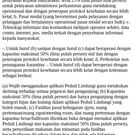
pelayanan kepada masyarakat, serta 25% (dua puluh lima persen)
untuk pelayanan administrasi perkantoran guna mendukung
operasional dan dengan penerapan protokol kesehatan secara lebih
ketat; b. Pasar modal (yang berorientasi pada pelayanan dengan
pelanggan dan berjalannya operasional pasar modal secara baik); c.
Teknologi informasi dan komunikasi meliputi operator seluler, data
center, internet, pos, media terkait dengan penyebaran informasi
kepada masyarakat;
– Untuk huruf (b) sampai dengan huruf (c) dapat beroperasi dengan
kapasitas maksimal 50% (lima puluh persen) staf dan dengan
penerapan protokol kesehatan secara lebih ketat; d. Perhotelan non
penanganan karantina: – Untuk huruf (d) dapat beroperasi dengan
penerapan protokol kesehatan secara lebih ketat dengan ketentuan
sebagai berikut:
(a) Wajib menggunakan aplikasi Peduli Lindungi guna melakukan
skrining terhadap semua pegawai dan pengunjung; (b) Kapasitas
maksimal 50% (lima puluh persen) dan hanya pengunjung dengan
kategori hijau dan kuning dalam aplikasi Peduli Lindungi yang
boleh masuk; (c) Fasilitas pusat kebugaran /gym, ruang
pertemuan/ruang rapat/meeting room, dan ruang pertemuan dengan
kapasitas besar/ballroom diizinkan buka dengan memakai aplikasi
Peduli Lindungi dan kapasitas maksimal 50% (lima puluh persen),
serta penyediaan makanan dan minuman pada fasilitas
besar/ballroom disajikan dalam box dan tidak ada hidangan