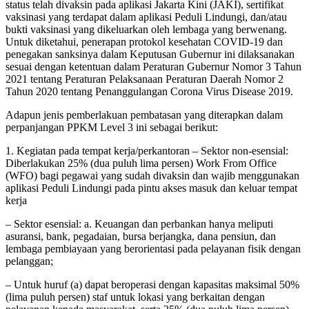
status telah divaksin pada aplikasi Jakarta Kini (JAKI), sertifikat
vaksinasi yang terdapat dalam aplikasi Peduli Lindungi, dan/atau
bukti vaksinasi yang dikeluarkan oleh lembaga yang berwenang.
Untuk diketahui, penerapan protokol kesehatan COVID-19 dan
penegakan sanksinya dalam Keputusan Gubernur ini dilaksanakan
sesuai dengan ketentuan dalam Peraturan Gubernur Nomor 3 Tahun
2021 tentang Peraturan Pelaksanaan Peraturan Daerah Nomor 2
Tahun 2020 tentang Penanggulangan Corona Virus Disease 2019.
Adapun jenis pemberlakuan pembatasan yang diterapkan dalam
perpanjangan PPKM Level 3 ini sebagai berikut:
1. Kegiatan pada tempat kerja/perkantoran – Sektor non-esensial:
Diberlakukan 25% (dua puluh lima persen) Work From Office
(WFO) bagi pegawai yang sudah divaksin dan wajib menggunakan
aplikasi Peduli Lindungi pada pintu akses masuk dan keluar tempat
kerja
– Sektor esensial: a. Keuangan dan perbankan hanya meliputi
asuransi, bank, pegadaian, bursa berjangka, dana pensiun, dan
lembaga pembiayaan yang berorientasi pada pelayanan fisik dengan
pelanggan;
– Untuk huruf (a) dapat beroperasi dengan kapasitas maksimal 50%
(lima puluh persen) staf untuk lokasi yang berkaitan dengan