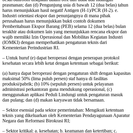
prasmanan; dan (d) Pengunjung usia di bawah 12 (dua belas) tahun
harus menunjukkan hasil negatif Antigen (H-1)/PCR (H-2). e.
Industri orientasi ekspor dan penunjangnya di mana pihak
perusahaan harus menunjukkan bukti contoh dokumen
Pemberitahuan Ekspor Barang (PEB) selama 12 (dua belas) bulan
terakhir atau dokumen lain yang menunjukkan rencana ekspor dan
wajib memiliki Izin Operasional dan Mobilitas Kegiatan Industri
(IOMKI) dengan memperhatikan pengaturan teknis dari
Kementerian Perindustrian RI.
– Untuk huruf (e) dapat beroperasi dengan penerapan protokol
kesehatan secara lebih ketat dengan ketentuan sebagai berikut:
(a) hanya dapat beroperasi dengan pengaturan shift dengan kapasitas
maksimal 50% (lima puluh persen) staf hanya di fasilitas
produksi/pabrik; (b) 10% (sepuluh persen) untuk pelayanan
administrasi perkantoran guna mendukung operasional, (c)
menggunakan aplikasi Peduli Lindungi untuk pengaturan masuk
dan pulang; dan (d) makan karyawan tidak bersamaan.
– Sektor esensial pada sektor pemerintahan: Mengikuti ketentuan
teknis yang dikeluarkan oleh Kementerian Pendayagunaan Aparatur
Negara dan Reformasi Birokrasi RI;
– Sektor kritikal: a. kesehatan; b. keamanan dan ketertiban; c.