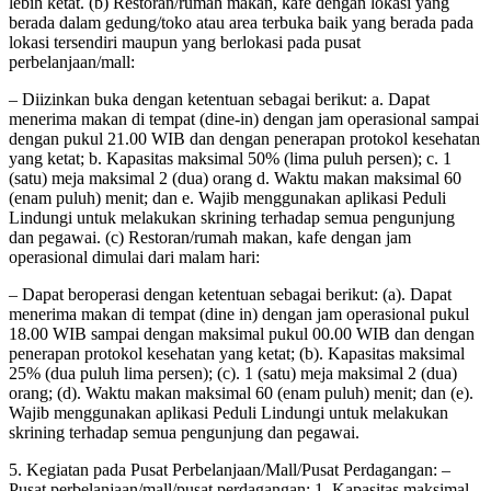
lebih ketat. (b) Restoran/rumah makan, kafe dengan lokasi yang
berada dalam gedung/toko atau area terbuka baik yang berada pada
lokasi tersendiri maupun yang berlokasi pada pusat
perbelanjaan/mall:
– Diizinkan buka dengan ketentuan sebagai berikut: a. Dapat
menerima makan di tempat (dine-in) dengan jam operasional sampai
dengan pukul 21.00 WIB dan dengan penerapan protokol kesehatan
yang ketat; b. Kapasitas maksimal 50% (lima puluh persen); c. 1
(satu) meja maksimal 2 (dua) orang d. Waktu makan maksimal 60
(enam puluh) menit; dan e. Wajib menggunakan aplikasi Peduli
Lindungi untuk melakukan skrining terhadap semua pengunjung
dan pegawai. (c) Restoran/rumah makan, kafe dengan jam
operasional dimulai dari malam hari:
– Dapat beroperasi dengan ketentuan sebagai berikut: (a). Dapat
menerima makan di tempat (dine in) dengan jam operasional pukul
18.00 WIB sampai dengan maksimal pukul 00.00 WIB dan dengan
penerapan protokol kesehatan yang ketat; (b). Kapasitas maksimal
25% (dua puluh lima persen); (c). 1 (satu) meja maksimal 2 (dua)
orang; (d). Waktu makan maksimal 60 (enam puluh) menit; dan (e).
Wajib menggunakan aplikasi Peduli Lindungi untuk melakukan
skrining terhadap semua pengunjung dan pegawai.
5. Kegiatan pada Pusat Perbelanjaan/Mall/Pusat Perdagangan: –
Pusat perbelanjaan/mall/pusat perdagangan: 1. Kapasitas maksimal