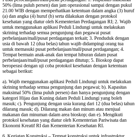
50% (lima puluh persen) dan jam operasional sampai dengan pukul
21.00 WIB dengan memperhatikan ketentuan dalam angka (3) huruf
(a) dan angka (4) huruf (b) serta dilakukan dengan protokol
kesehatan yang diatur oleh Kementerian Perdagangan RI; 2. Wajib
untuk menggunakan aplikasi Peduli Lindungi untuk melakukan
skrining terhadap semua pengunjung dan pegawai pusat
perbelanjaan/mall/pusat perdagangan terkait; 3. Penduduk dengan
usia di bawah 12 (dua belas) tahun wajib didampingi orang tua
untuk memasuki pusat perbelanjaan/mall/pusat perdagangan; 4.
Tempat bermain anak-anak dan tempat hiburan dalam pusat
perbelanjaan/mall/pusat perdagangan ditutup; 5. Bioskop dapat
beroperasi dengan uji coba protokol kesehatan dengan ketentuan
sebagai berikut:
a). Wajib menggunakan aplikasi Peduli Lindungi untuk melakukan
skrining terhadap semua pengunjung dan pegawai; b). Kapasitas
maksimal 50% (lima puluh persen) dan hanya pengunjung dengan
kategori Hijau dan Kuning dalam Peduli Lindungi yang boleh
masuk; c). Pengunjung dengan usia kurang dari 12 (dua belas) tahun
dilarang masuk; d). Dilarang makan dan minum atau menjual
makanan dan minuman dalam area bioskop; dan e). Mengikuti
protokol kesehatan yang diatur oleh Kementerian Pariwisata dan
Ekonomi Kreatif RI dan Kementerian Kesehatan RI.
6. Kegiatan Konstruksi – Tempat konstruksi untuk infrastruktur