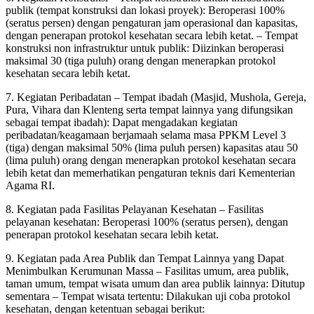
publik (tempat konstruksi dan lokasi proyek): Beroperasi 100%
(seratus persen) dengan pengaturan jam operasional dan kapasitas,
dengan penerapan protokol kesehatan secara lebih ketat. – Tempat
konstruksi non infrastruktur untuk publik: Diizinkan beroperasi
maksimal 30 (tiga puluh) orang dengan menerapkan protokol
kesehatan secara lebih ketat.
7. Kegiatan Peribadatan – Tempat ibadah (Masjid, Mushola, Gereja,
Pura, Vihara dan Klenteng serta tempat lainnya yang difungsikan
sebagai tempat ibadah): Dapat mengadakan kegiatan
peribadatan/keagamaan berjamaah selama masa PPKM Level 3
(tiga) dengan maksimal 50% (lima puluh persen) kapasitas atau 50
(lima puluh) orang dengan menerapkan protokol kesehatan secara
lebih ketat dan memerhatikan pengaturan teknis dari Kementerian
Agama RI.
8. Kegiatan pada Fasilitas Pelayanan Kesehatan – Fasilitas
pelayanan kesehatan: Beroperasi 100% (seratus persen), dengan
penerapan protokol kesehatan secara lebih ketat.
9. Kegiatan pada Area Publik dan Tempat Lainnya yang Dapat
Menimbulkan Kerumunan Massa – Fasilitas umum, area publik,
taman umum, tempat wisata umum dan area publik lainnya: Ditutup
sementara – Tempat wisata tertentu: Dilakukan uji coba protokol
kesehatan, dengan ketentuan sebagai berikut: