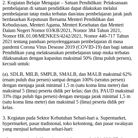
2. Kegiatan Belajar Mengajar – Satuan Pendidikan: Pelaksanaan
pembelajaran di satuan pendidikan dapat dilakukan melalui
pembelajaran tatap muka terbatas dan/atau pembelajaran jarak jauh
berdasarkan Keputusan Bersama Menteri Pendidikan dan
Kebudayaan, Menteri Agama, Menteri Kesehatan dan Menteri
Dalam Negeri Nomor 03/KB/2021, Nomor 384 Tahun 2021,
Nomor HK.01.08/MENKES/4242/2021, Nomor 440-717 Tahun
2021 tentang panduan penyelenggaraan pembelajaran di masa
pandemi Corona Virus Desease 2019 (COVID-19) dan bagi satuan
Pendidikan yang melaksanakan pembelajaran tatap muka terbatas
dilaksanakan dengan kapasitas maksimal 50% (lima puluh persen),
kecuali untuk:
(a). SDLB, MILB, SMPLB, SMALB, dan MALB maksimal 62%
(enam puluh dua persen) sampai dengan 100% (seratus persen)
dengan menjaga jarak minimal 1,5 m (satu koma lima meter) dan
maksimal 5 (lima) peserta didik per kelas; dan (b). PAUD maksimal
33% (tiga puluh tiga persen) dengan menjaga jarak minimal 1,5 m
(satu koma lima meter) dan maksimal 5 (lima) peserta didik per
kelas.
3. Kegiatan pada Sektor Kebutuhan Sehari-hari a. Supermarket,
hypermarket, pasar tradisional, toko kelontong, dan pasar swalayan
yang menjual kebutuhan sehari-hari: