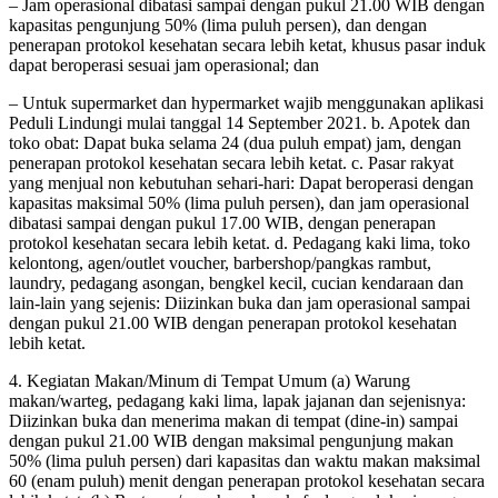
– Jam operasional dibatasi sampai dengan pukul 21.00 WIB dengan
kapasitas pengunjung 50% (lima puluh persen), dan dengan
penerapan protokol kesehatan secara lebih ketat, khusus pasar induk
dapat beroperasi sesuai jam operasional; dan
– Untuk supermarket dan hypermarket wajib menggunakan aplikasi
Peduli Lindungi mulai tanggal 14 September 2021. b. Apotek dan
toko obat: Dapat buka selama 24 (dua puluh empat) jam, dengan
penerapan protokol kesehatan secara lebih ketat. c. Pasar rakyat
yang menjual non kebutuhan sehari-hari: Dapat beroperasi dengan
kapasitas maksimal 50% (lima puluh persen), dan jam operasional
dibatasi sampai dengan pukul 17.00 WIB, dengan penerapan
protokol kesehatan secara lebih ketat. d. Pedagang kaki lima, toko
kelontong, agen/outlet voucher, barbershop/pangkas rambut,
laundry, pedagang asongan, bengkel kecil, cucian kendaraan dan
lain-lain yang sejenis: Diizinkan buka dan jam operasional sampai
dengan pukul 21.00 WIB dengan penerapan protokol kesehatan
lebih ketat.
4. Kegiatan Makan/Minum di Tempat Umum (a) Warung
makan/warteg, pedagang kaki lima, lapak jajanan dan sejenisnya:
Diizinkan buka dan menerima makan di tempat (dine-in) sampai
dengan pukul 21.00 WIB dengan maksimal pengunjung makan
50% (lima puluh persen) dari kapasitas dan waktu makan maksimal
60 (enam puluh) menit dengan penerapan protokol kesehatan secara