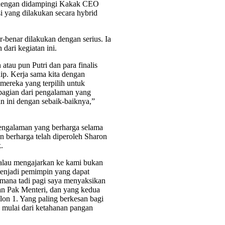
dengan didampingi Kakak CEO
i yang dilakukan secara hybrid
benar dilakukan dengan serius. Ia
dari kegiatan ini.
tau pun Putri dan para finalis
hip. Kerja sama kita dengan
ereka yang terpilih untuk
bagian dari pengalaman yang
n ini dengan sebaik-baiknya,”
ngalaman yang berharga selama
 berharga telah diperoleh Sharon
.
k kalau mengajarkan ke kami bukan
menjadi pemimpin yang dapat
imana tadi pagi saya menyaksikan
n Pak Menteri, dan yang kedua
n 1. Yang paling berkesan bagi
, mulai dari ketahanan pangan