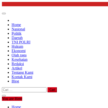
Skip
to
content
Home
Nasional
Politik
Daerah
TNI POLRI
Hukum
Ekonomi
Olah raga
Kesehatan
Redaksi
Artikel
Tentang Kami
Kontak Kami
Blog
Cari
untuk:
You are Here
Home