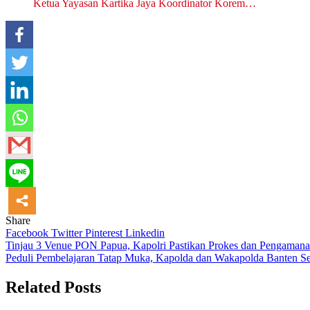
Ketua Yayasan Kartika Jaya Koordinator Korem…
Share
Facebook
Twitter
Pinterest
Linkedin
Navigasi
Tinjau 3 Venue PON Papua, Kapolri Pastikan Prokes dan Pengaman
Peduli Pembelajaran Tatap Muka, Kapolda dan Wakapolda Banten Ser
pos
Related Posts