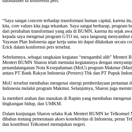
narasumber di konferensi pers.
“Saya sangat concern terhadap transformasi human capital, karena it
kita, core values kita juga tekankan. Saya sangat berharap, program h
dari perubahan transformasi yang ada di BUMN, karena itu sejak aw
kepada saya mengenai program GTO ini, saya langsung menyambut 
Yayasan Plan Indonesia agar kerja sama ini dapat dilakukan secara cont
Erick dalam konferensi pers tersebut.
Sebelumnya, sebagai rangkaian kegiatan “mengambil alih” Menteri 
Menteri BUMN Sharon telah memulai kegiatannya dengan menyampa
penandatanganan Nota Kesepahaman (MoU) program Makmur (Mari 
antara PT Bank Rakyat Indonesia (Persero) Tbk dan PT Pupuk Indone
MoU tersebut membahas mengenai sinergi pemberdayaan pertanian da
Indonesia melalui program Makmur. Selanjutnya, Sharon juga memim
Ia memberi arahan dan masukan di Rapim yang membahas mengenai 
lingkungan hidup, dan UMKM.
Dalam kunjungan Sharon selaku Kak Menteri BUMN ke Telkomsel Ne
dibahas tentang pemerataan akses konektivitas di Indonesia, peran T
dan kontribusi Telkomsel memajukan negeri.