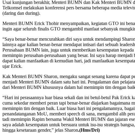
Usai kunjungan berakhir, Menteri BUMN dan Kak Menteri BUMN 
Telkomsel melakukan konferensi pers bersama beberapa media televis
(daring dan during).
Menteri BUMN Erick Thohir menyampaikan, kegiatan GTO ini benar-
ingin agar seluruh finalis GTO mengambil manfaat sebanyak mungkin 
“Saya benar-benar mencurahkan diri saya untuk mendampingi Sharon a
lainnya agar kalian benar-benar mendapat intisari dari sebuah leaders
Perusahaan BUMN lain, juga untuk memberikan kesempatan kepada m
memimpin perusahan-perusahaan yang besar. Ini saya harap menjadi 
dapat kalian manfaatkan di kemudian hari, jadi manfaatkan kesempata
ujar Erick.
Kak Menteri BUMN Sharon, mengaku sangat senang karena dapat pe
menjadi Menteri BUMN dalam satu hari ini. Pengalaman dan pelajaran
dari Menteri BUMN khususnya dalam hal memimpin tim dengan baik
“Hari ini perasaannya luar biasa sekali dan ini betul-betul Pak Eric
cuma sekedar memberi peran tapi benar-benar diajarkan bagaimana 
memimpin tim dengan baik. Luar biasa hari ini pengalamannya, baga
penandatanganan MoU, memberi speech di sana, mengambil alih pera
tadi memimpin Rapim bersama Wakil Menteri BUMN dan jajaran eselo
saya adalah kesempatan untuk bersuara untuk isu-isu strategis bangsa
hingga kesetaraan gender,” jelas Sharon
.(Hms/Dri)