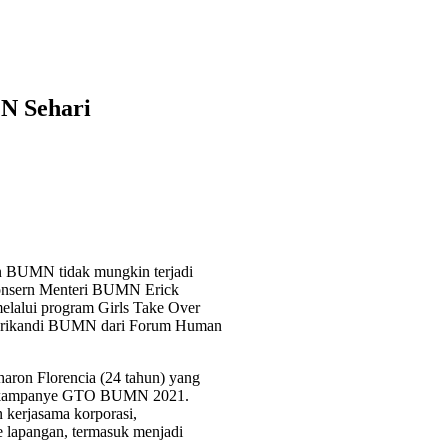
N Sehari
 BUMN tidak mungkin terjadi
 konsern Menteri BUMN Erick
melalui program Girls Take Over
n Srikandi BUMN dari Forum Human
aron Florencia (24 tahun) yang
ari kampanye GTO BUMN 2021.
 kerjasama korporasi,
 lapangan, termasuk menjadi