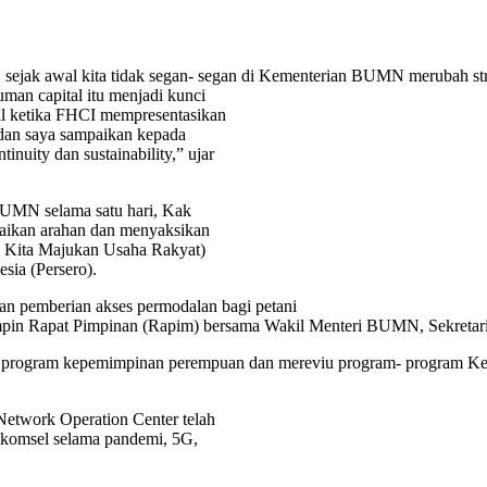
u, sejak awal kita tidak segan- segan di Kementerian BUMN merubah st
uman capital itu menjadi kunci
al ketika FHCI mempresentasikan
dan saya sampaikan kepada
inuity dan sustainability,” ujar
BUMN selama satu hari, Kak
ikan arahan dan menyaksikan
Kita Majukan Usaha Rakyat)
sia (Persero).
n pemberian akses permodalan bagi petani
pin Rapat Pimpinan (Rapim) bersama Wakil Menteri BUMN, Sekretaris
program kepemimpinan perempuan dan mereviu program- program Keme
twork Operation Center telah
elkomsel selama pandemi, 5G,