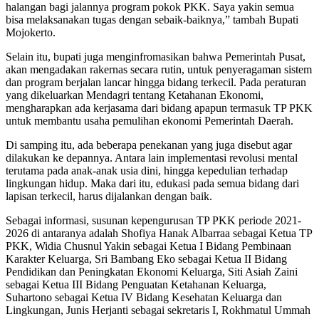
halangan bagi jalannya program pokok PKK. Saya yakin semua
bisa melaksanakan tugas dengan sebaik-baiknya,” tambah Bupati
Mojokerto.
Selain itu, bupati juga menginfromasikan bahwa Pemerintah Pusat,
akan mengadakan rakernas secara rutin, untuk penyeragaman sistem
dan program berjalan lancar hingga bidang terkecil. Pada peraturan
yang dikeluarkan Mendagri tentang Ketahanan Ekonomi,
mengharapkan ada kerjasama dari bidang apapun termasuk TP PKK
untuk membantu usaha pemulihan ekonomi Pemerintah Daerah.
Di samping itu, ada beberapa penekanan yang juga disebut agar
dilakukan ke depannya. Antara lain implementasi revolusi mental
terutama pada anak-anak usia dini, hingga kepedulian terhadap
lingkungan hidup. Maka dari itu, edukasi pada semua bidang dari
lapisan terkecil, harus dijalankan dengan baik.
Sebagai informasi, susunan kepengurusan TP PKK periode 2021-
2026 di antaranya adalah Shofiya Hanak Albarraa sebagai Ketua TP
PKK, Widia Chusnul Yakin sebagai Ketua I Bidang Pembinaan
Karakter Keluarga, Sri Bambang Eko sebagai Ketua II Bidang
Pendidikan dan Peningkatan Ekonomi Keluarga, Siti Asiah Zaini
sebagai Ketua III Bidang Penguatan Ketahanan Keluarga,
Suhartono sebagai Ketua IV Bidang Kesehatan Keluarga dan
Lingkungan, Junis Herjanti sebagai sekretaris I, Rokhmatul Ummah