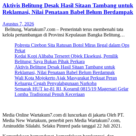
Aktivis Belitung Desak Hasil Sitaan Tambang untuk
Reklamasi, Nilai Penataan Babel Belum Berdampak
Agustus 7, 2026
Belitung, Wartakum7.com – Pemerintah terus membenahi tata
kelola pertambangan di Provinsi Kepulauan Bangka Belitung…
Polresta Cirebon Sita Ratusan Botol Miras Ilegal dalam Ops
Pekat
Kedai Kopi Alibaba Terseret Objek Eksekusi, Pemilik
Belitung: Saya Bukan Pihak Perkara
Aktivis Belitung Desak Hasil Sitaan Tambang untuk
Reklamasi, Nilai Penataan Babel Belum Berdampak
Wali Kota Mojokerto Ajak Masyarakat Perkuat Peran
Keluarga Cegah Penyalahgunaan Narkoba
Semarak HUT ke-81 RI, Koramil 0815/19 Magersari Gelar
Lomba Tradisional Penuh Keceriaan
Media Online Wartakum7.com di luncurkan di jakarta Oleh PT.
Media New Wartakum, penerbit pers Media Wartakum7.com,
Aminuddin Silalahi. Selaku Pimred pada tanggal 22 Juli 2021.