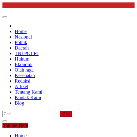
Skip
to
content
Home
Nasional
Politik
Daerah
TNI POLRI
Hukum
Ekonomi
Olah raga
Kesehatan
Redaksi
Artikel
Tentang Kami
Kontak Kami
Blog
Cari
untuk:
You are Here
Home