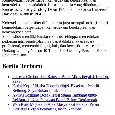
Kemerdekaan berpendapat, kemerdekaan berekspresi, dan
kemerdekaan pers adalah hak asasi manusia yang dilindungi
Pancasila, Undang-Undang Dasar 1945, dan Deklarasi Universal
Hak Asasi Manusia PBB.
Keberadaan media siber di Indonesia juga merupakan bagian dari
kemerdekaan berpendapat, kemerdekaan berekspresi, dan
kemerdekaan pers.
Media siber memiliki karakter khusus sehingga memerlukan
pedoman agar pengelolaannya dapat dilaksanakan secara
profesional, memenuhi fungsi, hak, dan kewajibannya sesuai
Undang-Undang Nomor 40 Tahun 1999 tentang Pers dan Kode
Etik Jurnalistik.
Berita Terbaru
Polresta Cirebon Sita Ratusan Botol Miras Ilegal dalam Ops
Pekat
Kedai Kopi Alibaba Terseret Objek Eksekusi, Pemilik
Belitung: Saya Bukan Pihak Perkara
Aktivis Belitung Desak Hasil Sitaan Tambang untuk
Reklamasi, Nilai Penataan Babel Belum Berdampak
Wali Kota Mojokerto Ajak Masyarakat Perkuat Peran
Keluarga Cegah Penyalahgunaan Narkoba