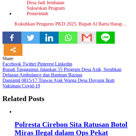
Kukuhkan Pengurus PKD 2025, Bupati Al Barra Harap…
Share
Facebook
Twitter
Pinterest
Linkedin
Navigasi
Bupati Tanggamus Jalankan 55 Program Desa Asik, Serahkan
Delapan Ambulance dan Bantuan Baznas
pos
Danramil 0815/17 Trawas Ajak Warga Desa Duyung Ikuti
Vaksinasi Covid-19
Related Posts
Polresta Cirebon Sita Ratusan Botol
Miras Ilegal dalam Ops Pekat