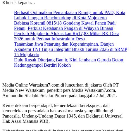
Khusus kepada…
Berhasil Optimalkan Pemanfaatan Rumija untuk PAD, Kota
Lubuk Linggau Benchmarking di Kota Mojokerto
Babinsa Koramil 0815/18 Gondang Kawal Panen Padi
Petani, Perkuat Ketahanan Pangan di Wilayah Binaan
Pemkab Mojokerto Alokasikan Rp17,83 Miliar BK Desa
2026 untuk Perkuat Infrastruktur Desa
Tanamkan Jiwa Petarung dan Kepemimpinan, Danjen
Akademi TNI Tinjau Integratif Bhakti Taruna 2026 di SRMP
15 Mojokerto
Dulu Rusak Diterjang Banjir, Kini Jembatan Garuda Beton
Kedunggempol Berdiri Kokoh
Media Online Wartakum7.com di luncurkan di jakarta Oleh PT.
Media New Wartakum, penerbit pers Media Wartakum7.com,
Aminuddin Silalahi. Selaku Pimred pada tanggal 22 Juli 2021.
Kemerdekaan berpendapat, kemerdekaan berekspresi, dan
kemerdekaan pers adalah hak asasi manusia yang dilindungi
Pancasila, Undang-Undang Dasar 1945, dan Deklarasi Universal
Hak Asasi Manusia PBB.