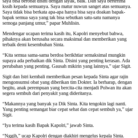
saya bisa berobat disini dengan layak, baik. Dan saya berterima
kssih kepada semuanya. Saya matur nuwun sanget atas semuanya.
Saya tidak bisa berkata apa-apa hanya bisa saya doakan bapak-
bapak semua saya yang tak bisa sebutkan satu-satu namanya
semoga panjang umur,” papar Muhlisin.
Mendengar ucapan terima kasih itu, Kapolri menyebut bahwa,
pihaknya akan berusaha secara maksimal dan memberikan yang
terbaik demi kesembuhan Sinta.
“Kita semua sama-sama berdoa berikhtiar semaksimal mungkin
supaya ada perbaikan dik Sinta. Disini yang penting kerasan. Ada
perubahan yang penting. Gausah mikirin yang lainnya,” ujar Sigit.
Sigit dan Istri kembali memberikan pesan kepada Sinta agar rajin
mengonsumsi obat yang diberikan tim Dokter. Ia berharap, dengan
begitu, anak perempuan yang bercita-cita menjadi Polwan itu akan
segera sembuh dari penyakit yang dideritanya.
“Makannya yang banyak ya Dik Sinta. Kita tengokin lagi nanti.
Yang penting semangat biar cepat sehat dan cepat sembuh ya,” ujar
Sigit.
“Iya terima kasih Bapak Kapolri,” jawab Sinta.
“Nggih,” ucap Kapolri dengan diakhiri mengelus kepala Sinta.