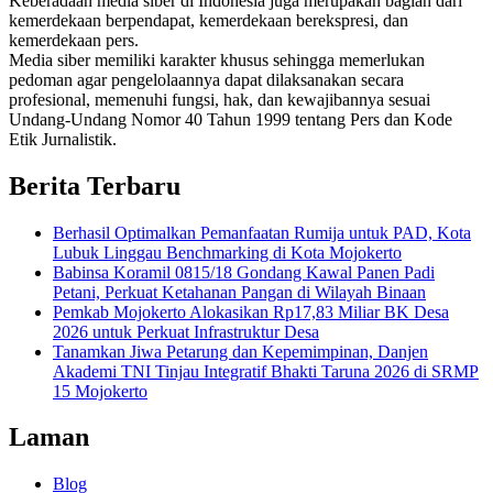
Keberadaan media siber di Indonesia juga merupakan bagian dari
kemerdekaan berpendapat, kemerdekaan berekspresi, dan
kemerdekaan pers.
Media siber memiliki karakter khusus sehingga memerlukan
pedoman agar pengelolaannya dapat dilaksanakan secara
profesional, memenuhi fungsi, hak, dan kewajibannya sesuai
Undang-Undang Nomor 40 Tahun 1999 tentang Pers dan Kode
Etik Jurnalistik.
Berita Terbaru
Berhasil Optimalkan Pemanfaatan Rumija untuk PAD, Kota
Lubuk Linggau Benchmarking di Kota Mojokerto
Babinsa Koramil 0815/18 Gondang Kawal Panen Padi
Petani, Perkuat Ketahanan Pangan di Wilayah Binaan
Pemkab Mojokerto Alokasikan Rp17,83 Miliar BK Desa
2026 untuk Perkuat Infrastruktur Desa
Tanamkan Jiwa Petarung dan Kepemimpinan, Danjen
Akademi TNI Tinjau Integratif Bhakti Taruna 2026 di SRMP
15 Mojokerto
Laman
Blog