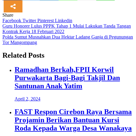
Share
Facebook
Twitter
Pinterest
Linkedin
Navigasi
Guru Honorer Lulus PPPK Tahap 1 Mulai Lakukan Tanda Tangan
Kontrak Kerja 18 Februari 2022
pos
Polda Sumut Musnahkan Dua Hektar Ladang Ganja di Pegunungan
Tor Mangompang
Related Posts
Ramadhan Berkah,FPII Korwil
Purwakarta Bagi-Bagi Takjil Dan
Santunan Anak Yatim
April 2, 2024
FAST Respon Cirebon Raya Bersama
Projamin Berikan Bantuan Kursi
Roda Kepada Warga Desa Wanakaya