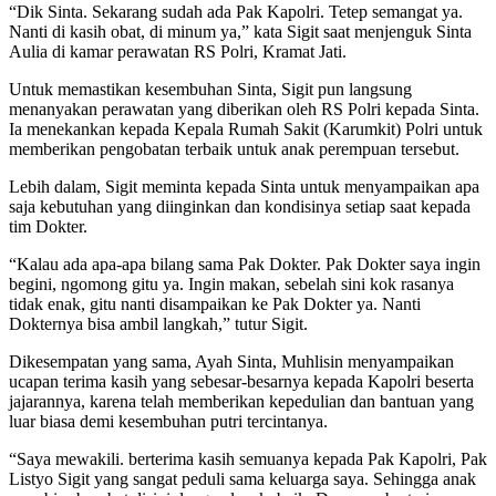
“Dik Sinta. Sekarang sudah ada Pak Kapolri. Tetep semangat ya.
Nanti di kasih obat, di minum ya,” kata Sigit saat menjenguk Sinta
Aulia di kamar perawatan RS Polri, Kramat Jati.
Untuk memastikan kesembuhan Sinta, Sigit pun langsung
menanyakan perawatan yang diberikan oleh RS Polri kepada Sinta.
Ia menekankan kepada Kepala Rumah Sakit (Karumkit) Polri untuk
memberikan pengobatan terbaik untuk anak perempuan tersebut.
Lebih dalam, Sigit meminta kepada Sinta untuk menyampaikan apa
saja kebutuhan yang diinginkan dan kondisinya setiap saat kepada
tim Dokter.
“Kalau ada apa-apa bilang sama Pak Dokter. Pak Dokter saya ingin
begini, ngomong gitu ya. Ingin makan, sebelah sini kok rasanya
tidak enak, gitu nanti disampaikan ke Pak Dokter ya. Nanti
Dokternya bisa ambil langkah,” tutur Sigit.
Dikesempatan yang sama, Ayah Sinta, Muhlisin menyampaikan
ucapan terima kasih yang sebesar-besarnya kepada Kapolri beserta
jajarannya, karena telah memberikan kepedulian dan bantuan yang
luar biasa demi kesembuhan putri tercintanya.
“Saya mewakili. berterima kasih semuanya kepada Pak Kapolri, Pak
Listyo Sigit yang sangat peduli sama keluarga saya. Sehingga anak