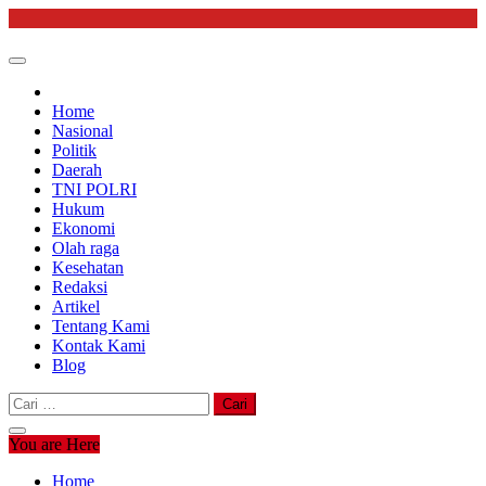
Skip
to
content
Home
Nasional
Politik
Daerah
TNI POLRI
Hukum
Ekonomi
Olah raga
Kesehatan
Redaksi
Artikel
Tentang Kami
Kontak Kami
Blog
Cari
untuk:
You are Here
Home