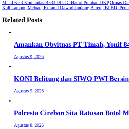
Navigasi
Milad Ke 3 Komunitas B333 DIL Di Hadiri Puluhan OKP,Ormas Dari
Kali Lamong Meluap, Koramil Dawarblandong Bareng BPBD, Perang
pos
Related Posts
Amankan Obvitnas PT Timah, Yonif 84
Agustus 9, 2026
KONI Belitung dan SIWO PWI Bersine
Agustus 9, 2026
Polresta Cirebon Sita Ratusan Botol M
Agustus 8, 2026