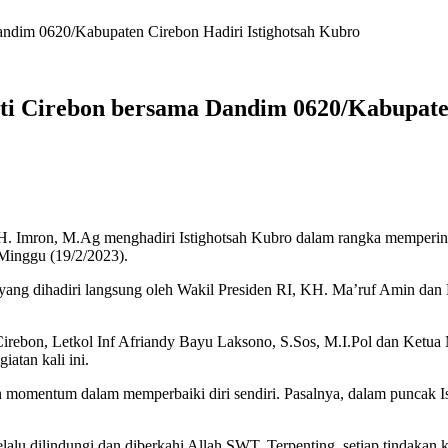
 Dandim 0620/Kabupaten Cirebon Hadiri Istighotsah Kubro
pati Cirebon bersama Dandim 0620/Kabupate
ron, M.Ag menghadiri Istighotsah Kubro dalam rangka memperingat
Minggu (19/2/2023).
at yang dihadiri langsung oleh Wakil Presiden RI, KH. Ma’ruf Amin d
Cirebon, Letkol Inf Afriandy Bayu Laksono, S.Sos, M.I.Pol dan Ket
atan kali ini.
n momentum dalam memperbaiki diri sendiri. Pasalnya, dalam puncak Isr
alu dilindungi dan diberkahi Allah SWT. Terpenting, setiap tindakan ki