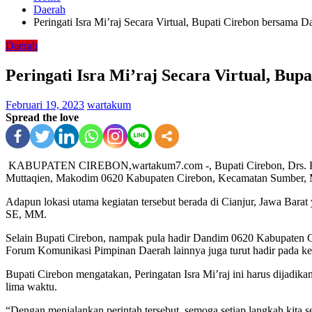
Daerah
Peringati Isra Mi’raj Secara Virtual, Bupati Cirebon bersama
Daerah
Peringati Isra Mi’raj Secara Virtual, Bu
Februari 19, 2023
wartakum
Spread the love
KABUPATEN CIREBON,wartakum7.com -, Bupati Cirebon, Drs. H. Im
Muttaqien, Makodim 0620 Kabupaten Cirebon, Kecamatan Sumber, 
Adapun lokasi utama kegiatan tersebut berada di Cianjur, Jawa Bar
SE, MM.
Selain Bupati Cirebon, nampak pula hadir Dandim 0620 Kabupaten 
Forum Komunikasi Pimpinan Daerah lainnya juga turut hadir pada kegi
Bupati Cirebon mengatakan, Peringatan Isra Mi’raj ini harus dijadika
lima waktu.
“Dengan menjalankan perintah tersebut, semoga setiap langkah kita sel