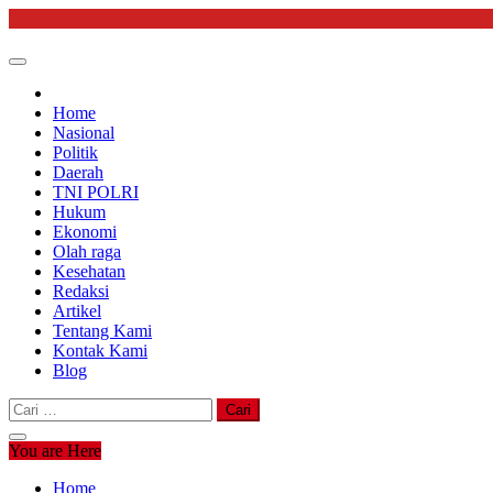
Skip
to
content
Home
Nasional
Politik
Daerah
TNI POLRI
Hukum
Ekonomi
Olah raga
Kesehatan
Redaksi
Artikel
Tentang Kami
Kontak Kami
Blog
Cari
untuk:
You are Here
Home