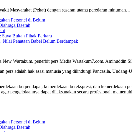
yakit Masyarakat (Pekat) dengan sasaran utama peredaran minuman…
kan Personel di Beltim
Olahraga Daerah
kat
g: Saya Bukan Pihak Perkara
i, Nilai Penataan Babel Belum Berdampak
a New Wartakum, penerbit pers Media Wartakum7.com, Aminuddin Silal
n pers adalah hak asasi manusia yang dilindungi Pancasila, Undang-
merdekaan berpendapat, kemerdekaan berekspresi, dan kemerdekaan per
 agar pengelolaannya dapat dilaksanakan secara profesional, memenu
kan Personel di Beltim
Olahraga Daerah