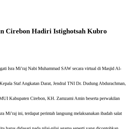
n Cirebon Hadiri Istighotsah Kubro
i Isra Mi’raj Nabi Muhammad SAW secara virtual di Masjid Al-
an Kepala Staf Angkatan Darat, Jendral TNI Dr. Dudung Abdurachman,
ua MUI Kabupaten Cirebon, KH. Zamzami Amin beserta perwakilan
a Mi’raj ini, terdapat perintah langsung melaksanakan ibadah salat
ta harus didasari pada nilai-nilai agama seperti yang dicontohkan